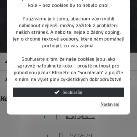
kole – bez cookies by to nebylo ono!
Používáme je k tomu, abychom vám mohli
nabídnout nejlepší možný zážitek z prohlížení
našich stránek. A nebojte, nejde o žádný doping,
jen o drobné textové soubory, které nám pomáhají
pochopit, co vás zajímá.
Z
Souhlasíte s tím, že naše cookies jsou jako
Zákaznický servis
á
správně nafouknuté kolo – prostě nutnost pro
pohodlnou jízdu? Klikněte na "Souhlasím" a pojďte
p
s námi na výlet plný cyklistických dobrodružství!
JOY.BIKE
a
t
Souhlasím
Kontakt
í
Nastavení
info
@
joybike.cz
732 426 731