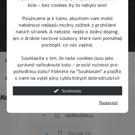
kole – bez cookies by to nebylo ono!
Používáme je k tomu, abychom vám mohli
nabídnout nejlepší možný zážitek z prohlížení
našich stránek. A nebojte, nejde o žádný doping,
jen o drobné textové soubory, které nám pomáhají
pochopit, co vás zajímá.
Z
Souhlasíte s tím, že naše cookies jsou jako
Zákaznický servis
á
správně nafouknuté kolo – prostě nutnost pro
pohodlnou jízdu? Klikněte na "Souhlasím" a pojďte
p
s námi na výlet plný cyklistických dobrodružství!
JOY.BIKE
a
t
Souhlasím
Kontakt
í
Nastavení
info
@
joybike.cz
732 426 731