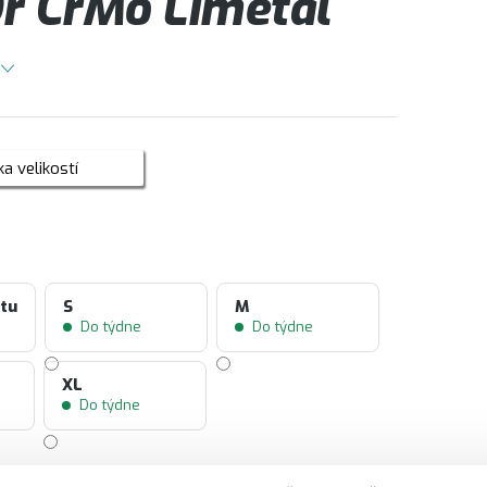
r CrMo Limetal
a velikostí
ntu
S
M
Do týdne
Do týdne
XL
Do týdne