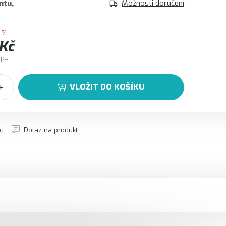
ntu
Možnosti doručení
 %
 Kč
DPH
VLOŽIT DO KOŠÍKU
tu
Dotaz na produkt