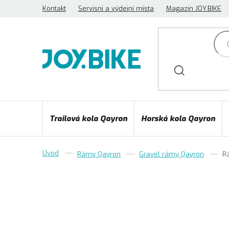
Přejít
Kontakt
Servisní a výdejní místa
Magazín JOY.BIKE
na
obsah
Trailová kola Qayron
Horská kola Qayron
Rámy Qayron
Gravel rámy Qayron
R