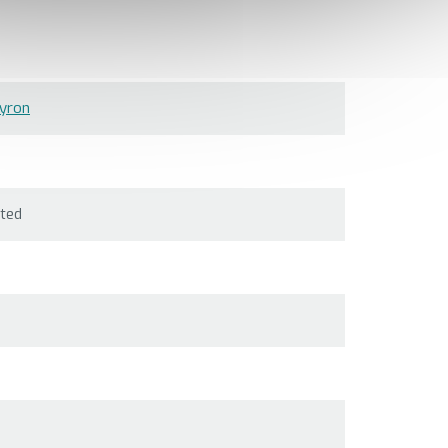
yron
ted