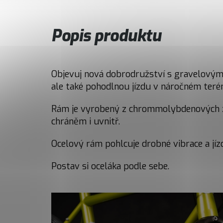
Popis produktu
Objevuj nová dobrodružství s gravelovým m
ale také pohodlnou jízdu v náročném terénu
Rám je vyrobený z chrommolybdenových ze
chráněm i uvnitř.
Ocelový rám pohlcuje drobné vibrace a jízd
Postav si oceláka podle sebe.