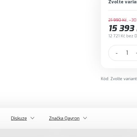
Zvolte varia
21 990 Kč
–30
15 393
12 721 Kč bez 
Měrná cena:
Kód:
Zvolte varian
Diskuze
Značka
Qayron