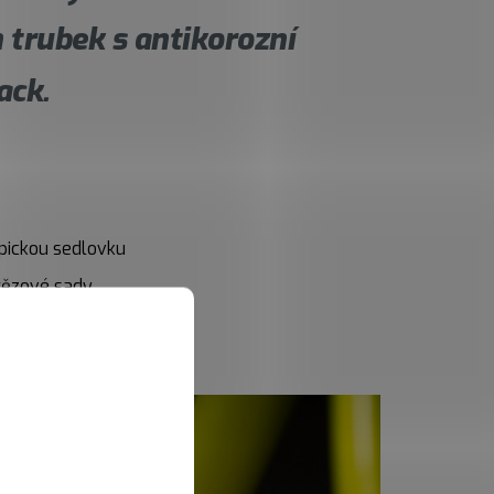
 trubek s antikorozní
ack.
opickou sedlovku
tězové sady