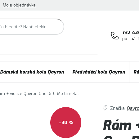
Moje objednávka
732 42
po– pá: 
Dámská horská kola Qayron
Předváděcí kola Qayron
Rá
ám + vidlice Qayron One.Dr CrMo Limetal
Značka:
Qayr
Rám +
–30 %