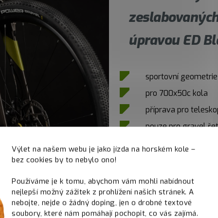
zeslabovaných
úpravou ED Bl
sportovní geometrie
pro 700x50c kola
příprava pro telesk
pouze pro gravel ře
Výlet na našem webu je jako jízda na horském kole –
bez cookies by to nebylo ono!
Používáme je k tomu, abychom vám mohli nabídnout
nejlepší možný zážitek z prohlížení našich stránek. A
nebojte, nejde o žádný doping, jen o drobné textové
soubory, které nám pomáhají pochopit, co vás zajímá.