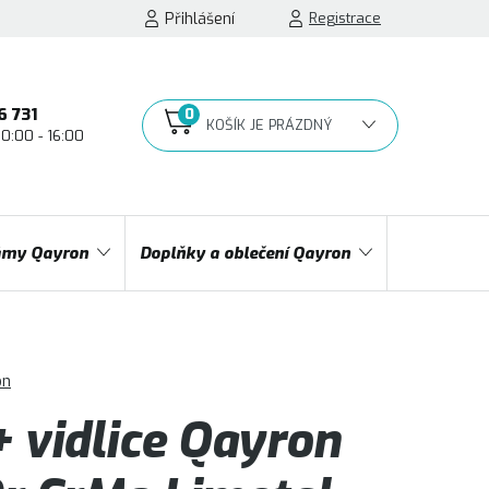
Přihlášení
Registrace
6 731
10:00 - 16:00
NÁKUPNÍ
KOŠÍK
my Qayron
Doplňky a oblečení Qayron
on
 vidlice Qayron