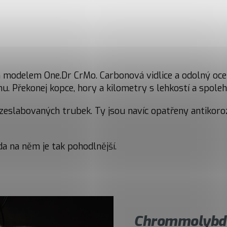
odelem One.Dr CrMo. Carbonová vidlice a odolný ocelov
. Překonej kopce, hory a kilometry s lehkostí a spolehl
slabovaných trubek. Ty jsou navíc opatřeny antikoroz
a na něm je tak pohodlnější.
Chrommolybde