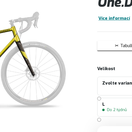
One.D
Více informací
Tabulk
Velikost
Zvolte varia
L
Do 2 týdnů