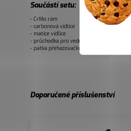
Součástí setu:
- CrMo rám
- carbonová vidlice
- matice vidlice
- průchodka pro vedení teleskopické sedl
- patka přehazovačky
Doporučené příslušenství