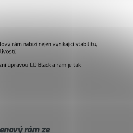
ý rám nabízí nejen vynikající stabilitu,
ivostí.
ní úpravou ED Black a rám je tak
nový rám ze