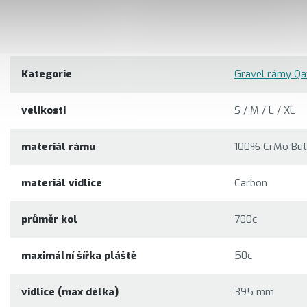
Kategorie
Gravel rámy Qa
velikosti
S / M / L / XL
materiál rámu
100% CrMo But
materiál vidlice
Carbon
průměr kol
700c
maximální šířka pláště
50c
vidlice (max délka)
395 mm