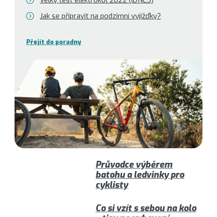
Velký test elektrokol 2022 (iDNES)
Jak se připravit na podzimní vyjížďky?
Přejít do poradny
Průvodce výběrem
batohu a ledvinky pro
cyklisty
Co si vzít s sebou na kolo