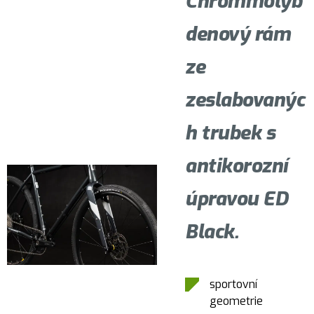
Chrommolyb
denový rám
ze
zeslabovanýc
h trubek s
antikorozní
úpravou ED
Black.
sportovní
geometrie