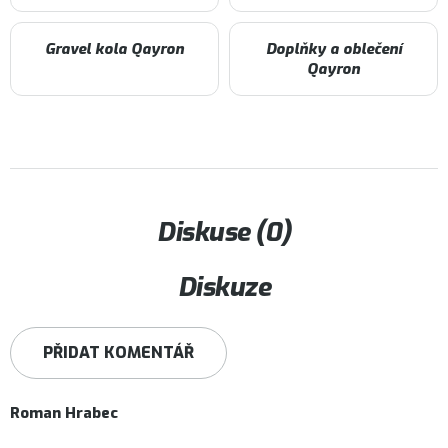
Gravel kola Qayron
Doplňky a oblečení
Qayron
Diskuse (0)
Diskuze
PŘIDAT KOMENTÁŘ
V
ý
Roman Hrabec
p