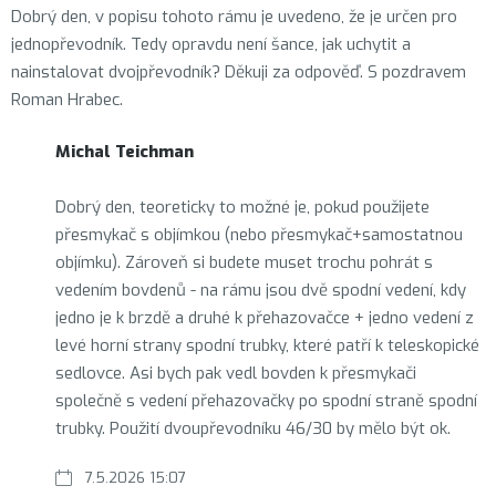
Dobrý den, v popisu tohoto rámu je uvedeno, že je určen pro
i
jednopřevodník. Tedy opravdu není šance, jak uchytit a
s
nainstalovat dvojpřevodník? Děkuji za odpověď. S pozdravem
d
Roman Hrabec.
i
s
Michal Teichman
k
u
Dobrý den, teoreticky to možné je, pokud použijete
z
přesmykač s objímkou (nebo přesmykač+samostatnou
í
objímku). Zároveň si budete muset trochu pohrát s
vedením bovdenů - na rámu jsou dvě spodní vedení, kdy
jedno je k brzdě a druhé k přehazovačce + jedno vedení z
levé horní strany spodní trubky, které patří k teleskopické
sedlovce. Asi bych pak vedl bovden k přesmykači
společně s vedení přehazovačky po spodní straně spodní
trubky. Použití dvoupřevodníku 46/30 by mělo být ok.
7.5.2026 15:07