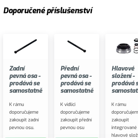
Doporučené příslušenství
Zadní
Přední
Hlavové
pevná osa -
pevná osa -
složení -
prodává se
prodává se
prodává 
samostatně
samostatně
samostat
K rámu
K vidlici
K rámu
doporučujeme
doporučujeme
doporučuje
zakoupit zadní
zakoupit přední
zakoupit
pevnou osu.
pevnou osu
integrované
hlavové slož