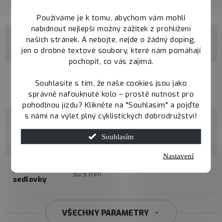
materiál
Carbon
vidlice
Používáme je k tomu, abychom vám mohli
nabídnout nejlepší možný zážitek z prohlížení
průměr
našich stránek. A nebojte, nejde o žádný doping,
700c
kol
jen o drobné textové soubory, které nám pomáhají
pochopit, co vás zajímá.
maximální
Souhlasíte s tím, že naše cookies jsou jako
šířka
50c
správně nafouknuté kolo – prostě nutnost pro
pláště
pohodlnou jízdu? Klikněte na "Souhlasím" a pojďte
s námi na výlet plný cyklistických dobrodružství!
vidlice
(max
395 mm
Souhlasím
délka)
Nastavení
průměr
30,9 mm
sedlovky
34,9 mm
VŠECHNY PARAMETRY