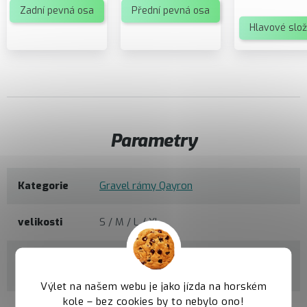
Zadní pevná osa
Přední pevná osa
Hlavové slož
Parametry
Kategorie
Gravel rámy Qayron
velikosti
S / M / L / XL
materiál
100% CrMo Butted
rámu
Výlet na našem webu je jako jízda na horském
kole – bez cookies by to nebylo ono!