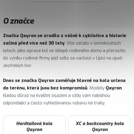
O značce
Značka
Qayron
se zrodila z vášně k cyklistice a historie
začíná před více než 30 lety
. Vše začalo v osmdesátých
letech, jako oprava kol ve sklepě rodinného domu a přerostlo
do vzniku rodinné firmy jejíž sídlo se nachází v Úpici na úpatí
Jestřebích hor.
Dnes se značka Qayron zaměřuje hlavně na kola určena
do terénu, která jsou bez kompromisů
. Modely
Qayron
kladou důraz na kvalitní osazení a vždy vám nabídnou
odpovídající a často vyhledávanou výbavu na traily.
Hardtailová kola
XC a backcountry kola
Qayron
Qayron