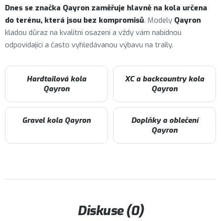
Dnes se značka Qayron zaměřuje hlavně na kola určena
do terénu, která jsou bez kompromisů
. Modely
Qayron
kladou důraz na kvalitní osazení a vždy vám nabídnou
odpovídající a často vyhledávanou výbavu na traily.
Hardtailová kola
XC a backcountry kola
Qayron
Qayron
Gravel kola Qayron
Doplňky a oblečení
Qayron
Diskuse (0)