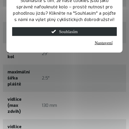
Souhlasíte s tím, že naše cookies jsou jako
správně nafouknuté kolo – prostě nutnost pro
pohodlnou jízdu? Klikněte na "Souhlasím" a pojďte
velikosti
M / L / XL
s námi na výlet plný cyklistických dobrodružství!
materiál
Souhlasím
Alloy 6061 Butted, Boost axle
rámu
Nastavení
průměr
29"
kol
maximální
šířka
2,5"
pláště
vidlice
(max
130 mm
zdvih)
vidlice