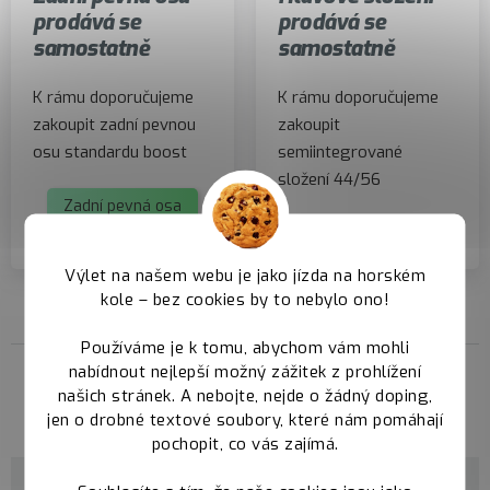
prodává se
prodává se
samostatně
samostatně
K rámu doporučujeme
K rámu doporučujeme
zakoupit zadní pevnou
zakoupit
osu standardu boost
semiintegrované
složení 44/56
Zadní pevná osa
Hlavové složení
Výlet na našem webu je jako jízda na horském
kole – bez cookies by to nebylo ono!
Používáme je k tomu, abychom vám mohli
nabídnout nejlepší možný zážitek z prohlížení
našich stránek. A nebojte, nejde o žádný doping,
Parametry
jen o drobné textové soubory, které nám pomáhají
pochopit, co vás zajímá.
Kategorie
Trail rámy Qayron