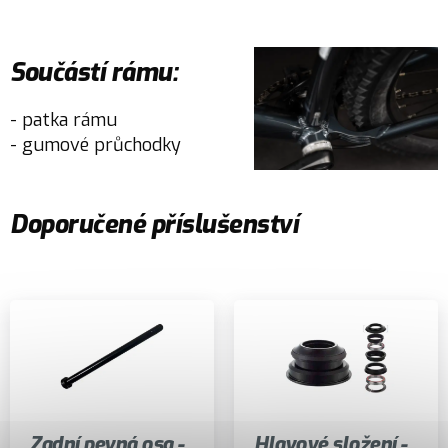
Součástí rámu:
- patka rámu
- gumové průchodky
Doporučené příslušenství
Zadní pevná osa -
Hlavové složení -