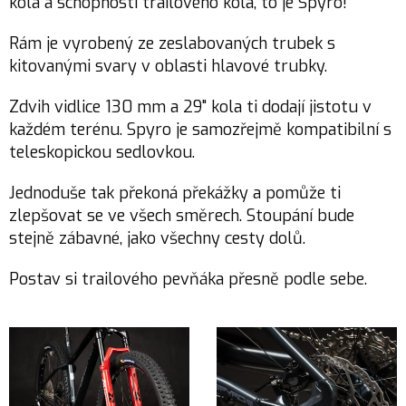
kola a schopnosti trailového kola, to je Spyro!
Rám je vyrobený ze zeslabovaných trubek s
kitovanými svary v oblasti hlavové trubky.
Zdvih vidlice 130 mm a 29" kola ti dodají jistotu v
každém terénu. Spyro je samozřejmě kompatibilní s
teleskopickou sedlovkou.
Jednoduše tak překoná překážky a pomůže ti
zlepšovat se ve všech směrech. Stoupání bude
stejně zábavné, jako všechny cesty dolů.
Postav si trailového pevňáka přesně podle sebe.