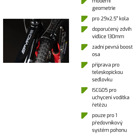
moderní
geometrie
pro 29x2.5" kola
doporučený zdvih
vidlice 130mm
zadní pevná boost
osa
příprava pro
teleskopickou
sedlovku
ISCG05 pro
uchycení vodítka
řetězu
pouze pro 1
předovníkový
systém pohonu