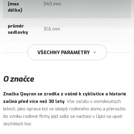
(max
545 mm
délka)
průměr
31,6 mm
sedlovky
34,9 mm
VŠECHNY PARAMETRY
O značce
Značka
Qayron
se zrodila z vášně k cyklistice a historie
začíná před více než 30 lety
. Vše začalo v osmdesátých
letech, jako oprava kol ve sklepě rodinného domu a přerostlo
do vzniku rodinné firmy jejíž sídlo se nachází v Úpici na úpatí
Jestřebích hor.