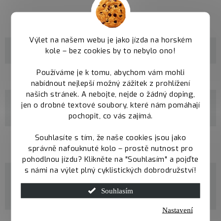
Parametry
Výlet na našem webu je jako jízda na horském
kole – bez cookies by to nebylo ono!
Kategorie
Trail rámy Qayron
Používáme je k tomu, abychom vám mohli
velikosti
M / L / XL
nabídnout nejlepší možný zážitek z prohlížení
našich stránek. A nebojte, nejde o žádný doping,
materiál
jen o drobné textové soubory, které nám pomáhají
100% CrMo Butted
rámu
pochopit, co vás zajímá.
Souhlasíte s tím, že naše cookies jsou jako
průměr
29"
správně nafouknuté kolo – prostě nutnost pro
kol
pohodlnou jízdu? Klikněte na "Souhlasím" a pojďte
s námi na výlet plný cyklistických dobrodružství!
maximální
šířka
2,5"
Souhlasím
pláště
Nastavení