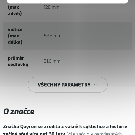
vidlice
(max
120 mm
zdvih)
vidlice
(max
535 mm
délka)
průměr
31,6 mm
sedlovky
34,9 mm
VŠECHNY PARAMETRY
O značce
Značka
Qayron
se zrodila z vášně k cyklistice a historie
začíná před více než 30 lety
. Vše začalo v osmdesátých