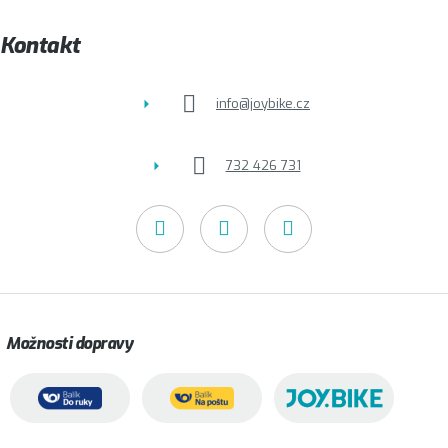
a
t
Kontakt
í
info
@
joybike.cz
732 426 731
Možnosti dopravy