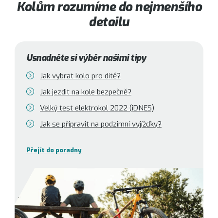
Kolům rozumíme do nejmenšího
detailu
Usnadněte si výběr našimi tipy
Jak vybrat kolo pro dítě?
Jak jezdit na kole bezpečně?
Velký test elektrokol 2022 (iDNES)
Jak se připravit na podzimní vyjížďky?
Přejít do poradny