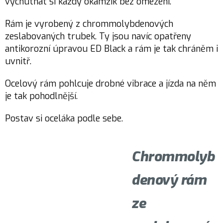
vychutnat si každý okamžik bez omezení.
Rám je vyrobený z chrommolybdenových
zeslabovaných trubek. Ty jsou navíc opatřeny
antikorozní úpravou ED Black a rám je tak chráněm i
uvnitř.
Ocelový rám pohlcuje drobné vibrace a jízda na něm
je tak pohodlnější.
Postav si oceláka podle sebe.
Chrommolyb
denový rám
ze