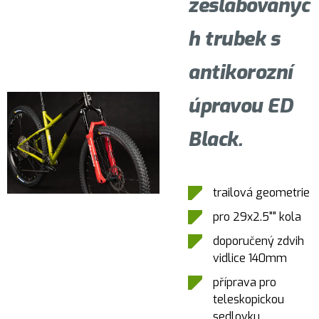
zeslabovanýc
h trubek s
antikorozní
úpravou ED
Black.
trailová geometrie
pro 29x2.5"" kola
doporučený zdvih
vidlice 140mm
příprava pro
teleskopickou
sedlovku