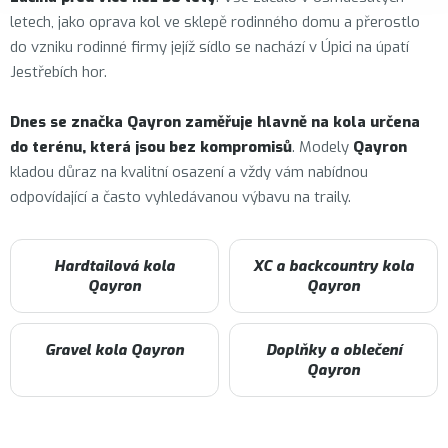
letech, jako oprava kol ve sklepě rodinného domu a přerostlo
do vzniku rodinné firmy jejíž sídlo se nachází v Úpici na úpatí
Jestřebích hor.
Dnes se značka Qayron zaměřuje hlavně na kola určena
do terénu, která jsou bez kompromisů
. Modely
Qayron
kladou důraz na kvalitní osazení a vždy vám nabídnou
odpovídající a často vyhledávanou výbavu na traily.
Hardtailová kola
XC a backcountry kola
Qayron
Qayron
Gravel kola Qayron
Doplňky a oblečení
Qayron