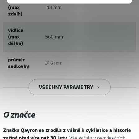
vidlice
(max
140 mm
zdvih)
vidlice
(max
560 mm
délka)
průměr
31,6 mm
sedlovky
34,9 mm
VŠECHNY PARAMETRY
O značce
Značka
Qayron
se zrodila z vášně k cyklistice a historie
začíná před více než 30 lety
. Vše začalo v osmdesátých