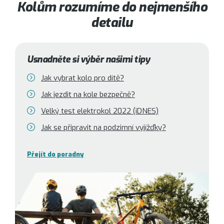
Kolům rozumíme do nejmenšího
detailu
Usnadněte si výběr našimi tipy
Jak vybrat kolo pro dítě?
Jak jezdit na kole bezpečně?
Velký test elektrokol 2022 (iDNES)
Jak se připravit na podzimní vyjížďky?
Přejít do poradny