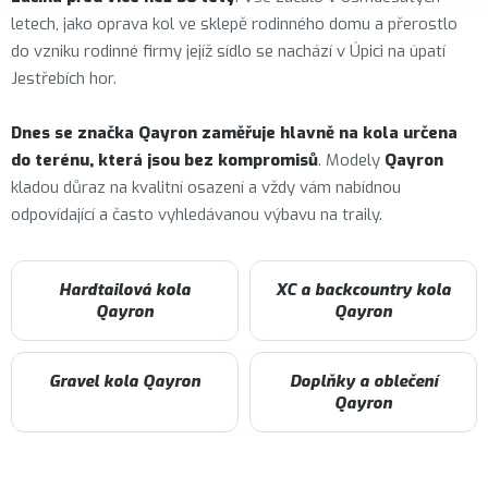
letech, jako oprava kol ve sklepě rodinného domu a přerostlo
do vzniku rodinné firmy jejíž sídlo se nachází v Úpici na úpatí
Jestřebích hor.
Dnes se značka Qayron zaměřuje hlavně na kola určena
do terénu, která jsou bez kompromisů
. Modely
Qayron
kladou důraz na kvalitní osazení a vždy vám nabídnou
odpovídající a často vyhledávanou výbavu na traily.
Hardtailová kola
XC a backcountry kola
Qayron
Qayron
Gravel kola Qayron
Doplňky a oblečení
Qayron