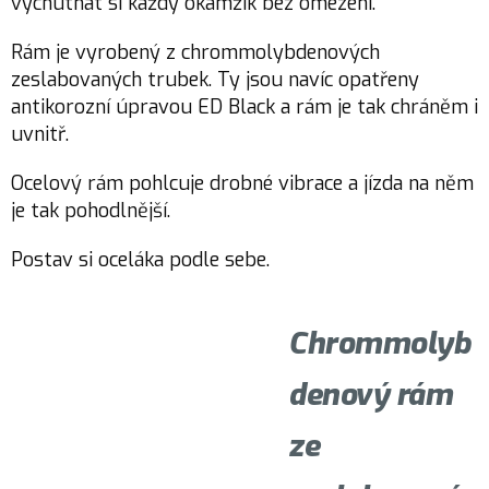
vychutnat si každý okamžik bez omezení.
Rám je vyrobený z chrommolybdenových
zeslabovaných trubek. Ty jsou navíc opatřeny
antikorozní úpravou ED Black a rám je tak chráněm i
uvnitř.
Ocelový rám pohlcuje drobné vibrace a jízda na něm
je tak pohodlnější.
Postav si oceláka podle sebe.
Chrommolyb
denový rám
ze