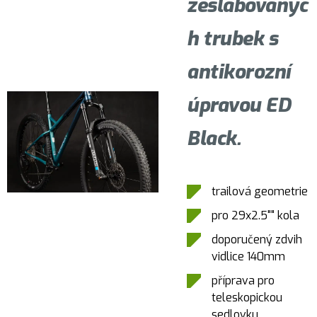
zeslabovanýc
h trubek s
antikorozní
úpravou ED
Black.
trailová geometrie
pro 29x2.5"" kola
doporučený zdvih
vidlice 140mm
příprava pro
teleskopickou
sedlovku