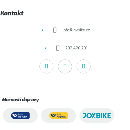
a
t
Kontakt
í
info
@
joybike.cz
732 426 731
Možnosti dopravy