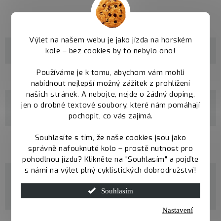
Parametry
Výlet na našem webu je jako jízda na horském
kole – bez cookies by to nebylo ono!
Kategorie
Trail rámy Qayron
Používáme je k tomu, abychom vám mohli
velikosti
M / L / XL
nabídnout nejlepší možný zážitek z prohlížení
našich stránek. A nebojte, nejde o žádný doping,
materiál
jen o drobné textové soubory, které nám pomáhají
100% CrMo Butted
rámu
pochopit, co vás zajímá.
Souhlasíte s tím, že naše cookies jsou jako
průměr
29"
správně nafouknuté kolo – prostě nutnost pro
kol
pohodlnou jízdu? Klikněte na "Souhlasím" a pojďte
s námi na výlet plný cyklistických dobrodružství!
maximální
šířka
2,5"
Souhlasím
pláště
Nastavení