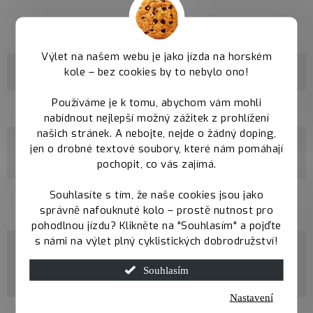
Parametry
Výlet na našem webu je jako jízda na horském
kole – bez cookies by to nebylo ono!
Kategorie
Trail rámy Qayron
Používáme je k tomu, abychom vám mohli
velikosti
M / L / XL
nabídnout nejlepší možný zážitek z prohlížení
našich stránek. A nebojte, nejde o žádný doping,
materiál
jen o drobné textové soubory, které nám pomáhají
100% CrMo Butted
rámu
pochopit, co vás zajímá.
Souhlasíte s tím, že naše cookies jsou jako
průměr
29"
správně nafouknuté kolo – prostě nutnost pro
kol
pohodlnou jízdu? Klikněte na "Souhlasím" a pojďte
s námi na výlet plný cyklistických dobrodružství!
maximální
šířka
2,5"
Souhlasím
pláště
Nastavení