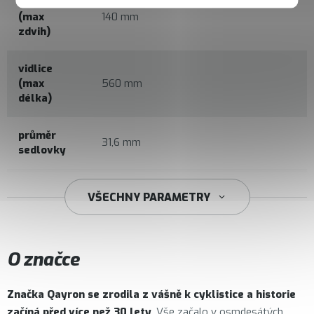
vidlice
(max
140 mm
zdvih)
vidlice
(max
560 mm
délka)
průměr
31,6 mm
sedlovky
34,9 mm
VŠECHNY PARAMETRY
O značce
Značka
Qayron
se zrodila z vášně k cyklistice a historie
začíná před více než 30 lety
. Vše začalo v osmdesátých