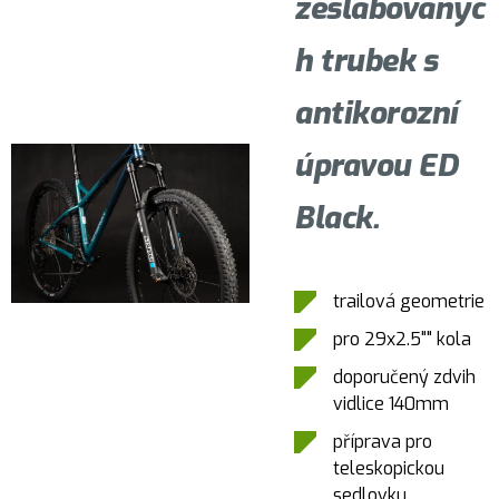
zeslabovanýc
h trubek s
antikorozní
úpravou ED
Black.
trailová geometrie
pro 29x2.5"" kola
doporučený zdvih
vidlice 140mm
příprava pro
teleskopickou
sedlovku