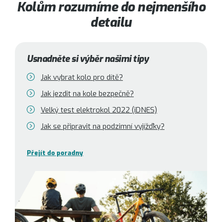
Kolům rozumíme do nejmenšího
detailu
Usnadněte si výběr našimi tipy
Jak vybrat kolo pro dítě?
Jak jezdit na kole bezpečně?
Velký test elektrokol 2022 (iDNES)
Jak se připravit na podzimní vyjížďky?
Přejít do poradny