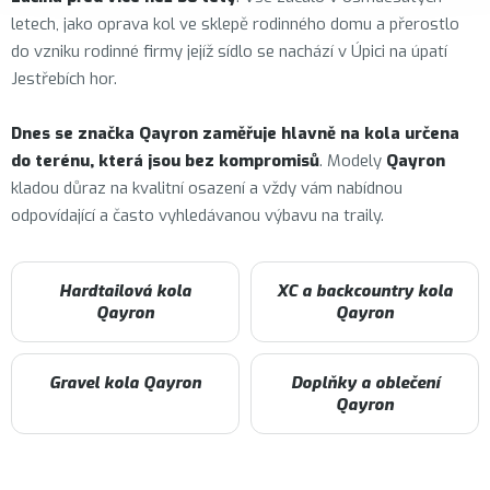
letech, jako oprava kol ve sklepě rodinného domu a přerostlo
do vzniku rodinné firmy jejíž sídlo se nachází v Úpici na úpatí
Jestřebích hor.
Dnes se značka Qayron zaměřuje hlavně na kola určena
do terénu, která jsou bez kompromisů
. Modely
Qayron
kladou důraz na kvalitní osazení a vždy vám nabídnou
odpovídající a často vyhledávanou výbavu na traily.
Hardtailová kola
XC a backcountry kola
Qayron
Qayron
Gravel kola Qayron
Doplňky a oblečení
Qayron