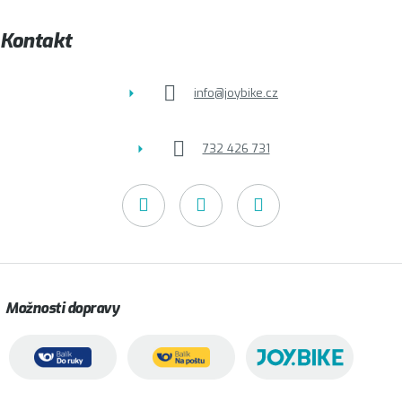
a
t
Kontakt
í
info
@
joybike.cz
732 426 731
Možnosti dopravy