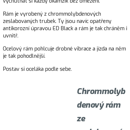
vychutnat si každý okamžik bez omezení.
Rám je vyrobený z chrommolybdenových
zeslabovaných trubek. Ty jsou navíc opatřeny
antikorozní úpravou ED Black a rám je tak chráněm i
uvnitř.
Ocelový rám pohlcuje drobné vibrace a jízda na něm
je tak pohodlnější.
Postav si oceláka podle sebe.
Chrommolyb
denový rám
ze