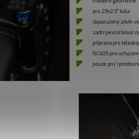
moderní geometrie
pro 29x2.5" kola
doporučený zdvih v
zadní pevná boost o
příprava pro telesk
ISCG05 pro uchycení
pouze pro 1 předov