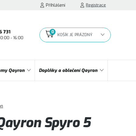
Přihlášení
Registrace
6 731
10:00 - 16:00
NÁKUPNÍ
KOŠÍK
my Qayron
Doplňky a oblečení Qayron
on
ayron Spyro 5