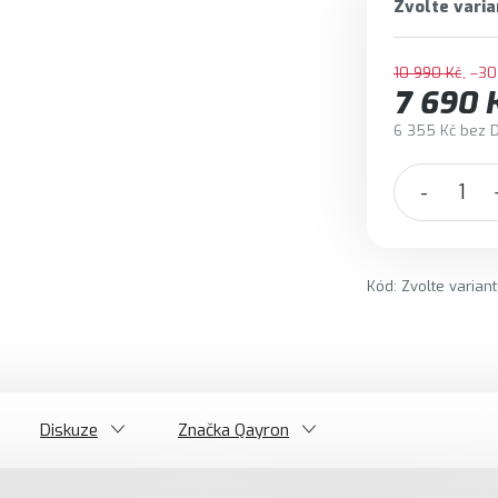
Zvolte varia
10 990 Kč
–30
7 690 
6 355 Kč bez 
Měrná cena:
Kód:
Zvolte varian
Diskuze
Značka
Qayron