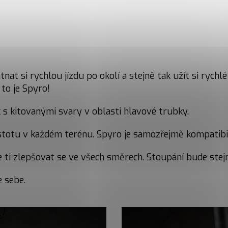
at si rychlou jízdu po okolí a stejně tak užít si rychlé
 to je Spyro!
s kitovanými svary v oblasti hlavové trubky.
 jistotu v každém terénu. Spyro je samozřejmě kompatibi
ti zlepšovat se ve všech směrech. Stoupání bude stejn
 sebe.