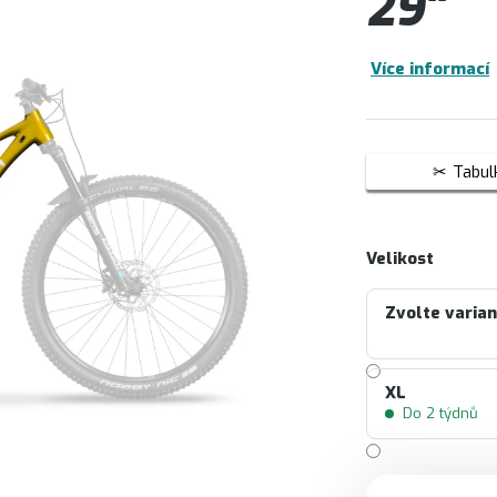
29"
Více informací
Tabulk
Velikost
Zvolte varia
XL
Do 2 týdnů