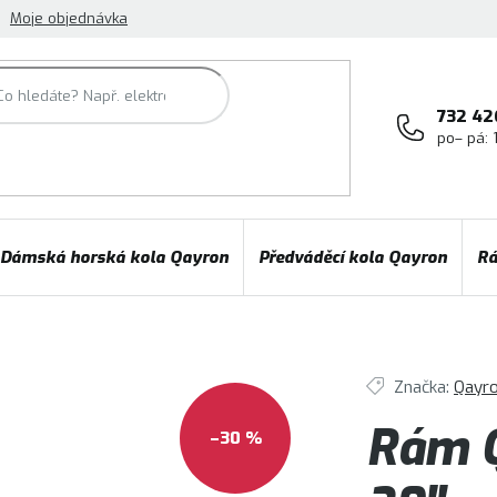
Moje objednávka
732 42
po– pá: 
Dámská horská kola Qayron
Předváděcí kola Qayron
Rá
Značka:
Qayr
Rám Q
–30 %