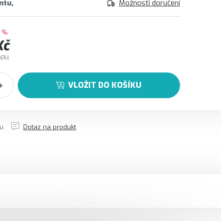
ntu
Možnosti doručení
 %
Kč
DPH
VLOŽIT DO KOŠÍKU
tu
Dotaz na produkt