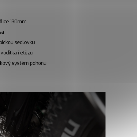
idlice 130mm
sa
opickou sedlovku
 vodítka řetězu
níkový systém pohonu