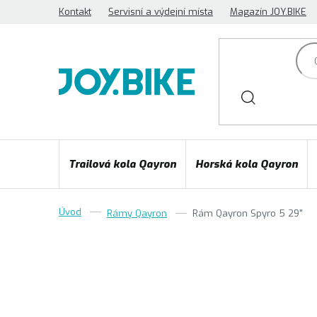
Přejít
Kontakt
Servisní a výdejní místa
Magazín JOY.BIKE
na
obsah
Trailová kola Qayron
Horská kola Qayron
Rámy Qayron
Rám Qayron Spyro 5 29"