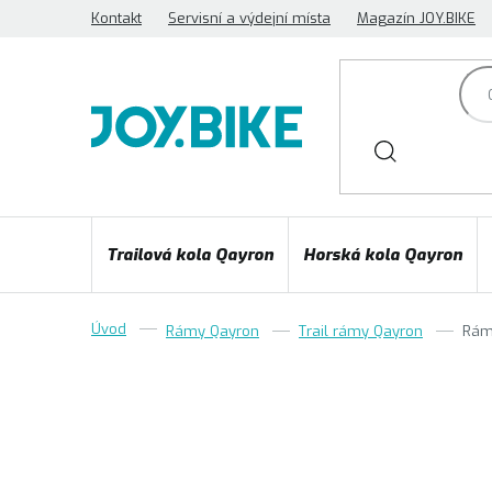
Přejít
Kontakt
Servisní a výdejní místa
Magazín JOY.BIKE
na
obsah
Trailová kola Qayron
Horská kola Qayron
Rámy Qayron
Trail rámy Qayron
Rám