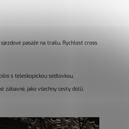
 sjezdové pasáže na trailu. Rychlost cross
bilní s teleskopickou sedlovkou.
ě zábavné, jako všechny cesty dolů.