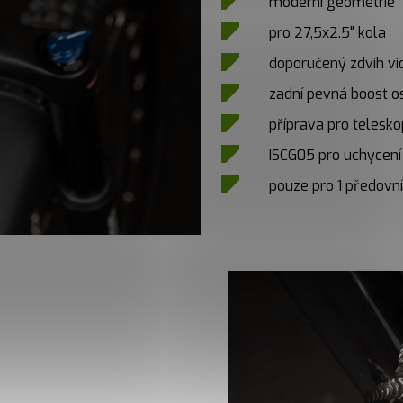
moderní geometrie
pro 27,5x2.5" kola
doporučený zdvih v
zadní pevná boost o
příprava pro telesk
ISCG05 pro uchycení
pouze pro 1 předov