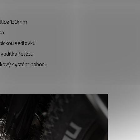
idlice 130mm
sa
opickou sedlovku
 vodítka řetězu
níkový systém pohonu