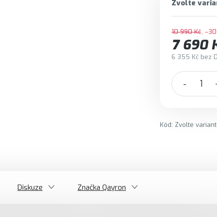
Zvolte varia
10 990 Kč
–30
7 690 
6 355 Kč bez 
Měrná cena:
Kód:
Zvolte varian
Diskuze
Značka
Qayron