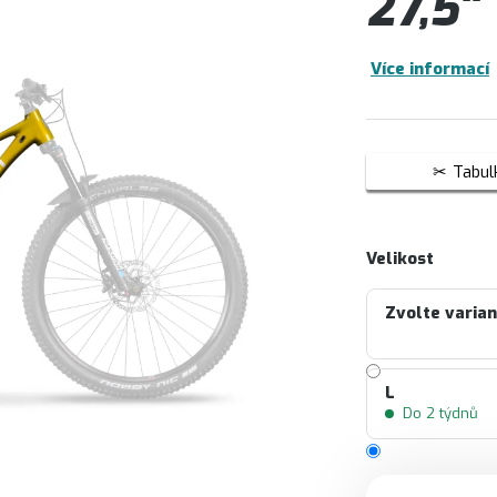
27,5"
Více informací
Tabulk
Velikost
Zvolte varia
L
Do 2 týdnů