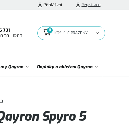
Přihlášení
Registrace
6 731
10:00 - 16:00
NÁKUPNÍ
KOŠÍK
my Qayron
Doplňky a oblečení Qayron
on
ayron Spyro 5