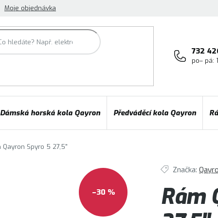
Moje objednávka
732 42
po– pá: 
Dámská horská kola Qayron
Předváděcí kola Qayron
Rá
 Qayron Spyro 5 27,5"
Značka:
Qayr
Rám Q
–30 %