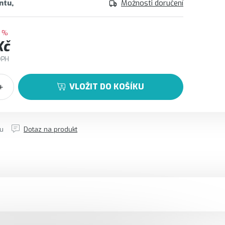
ntu
Možnosti doručení
 %
Kč
DPH
VLOŽIT DO KOŠÍKU
tu
Dotaz na produkt