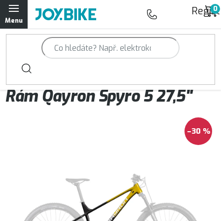
Přejít
Regist
na
obsah
Trailová kola Qayron
Horská kola Qayron
Trail rámy Qayron
Rám Qayron Spyro 5 27,5"
Dámská horská kola Qayron
Předváděcí kola Qayron
–30 %
Rámy Qayron
Doplňky a oblečení Qayron
Kontakt
Servisní a výdejní místa
Magazín JOY.BIKE
Moje objednávka