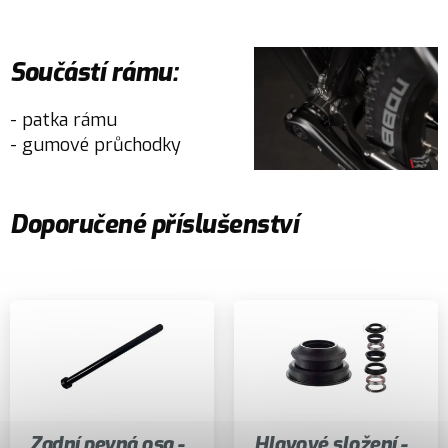
Součástí rámu:
- patka rámu
- gumové průchodky
Doporučené příslušenství
Zadní pevná osa -
Hlavové složení -