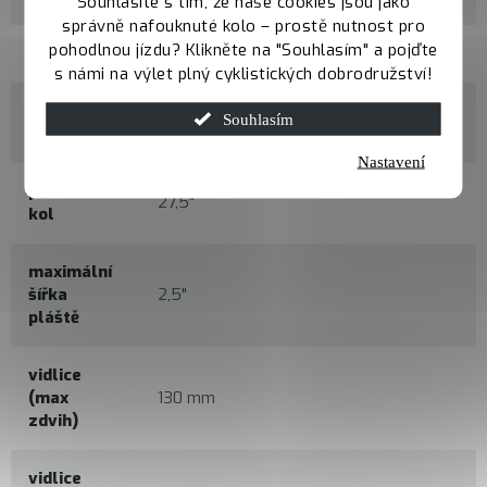
Souhlasíte s tím, že naše cookies jsou jako
správně nafouknuté kolo – prostě nutnost pro
pohodlnou jízdu? Klikněte na "Souhlasím" a pojďte
velikosti
S / M / L
s námi na výlet plný cyklistických dobrodružství!
materiál
Souhlasím
Alloy 6061 Butted, Boost axle
rámu
Nastavení
průměr
27,5"
kol
maximální
šířka
2,5"
pláště
vidlice
(max
130 mm
zdvih)
vidlice