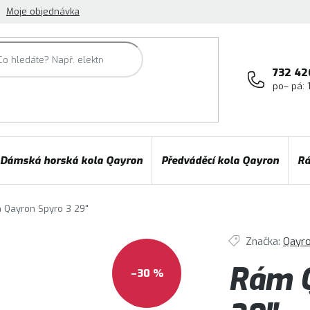
Moje objednávka
732 42
po– pá: 
Dámská horská kola Qayron
Předváděcí kola Qayron
Rá
 Qayron Spyro 3 29"
Značka:
Qayr
Rám Q
–30 %