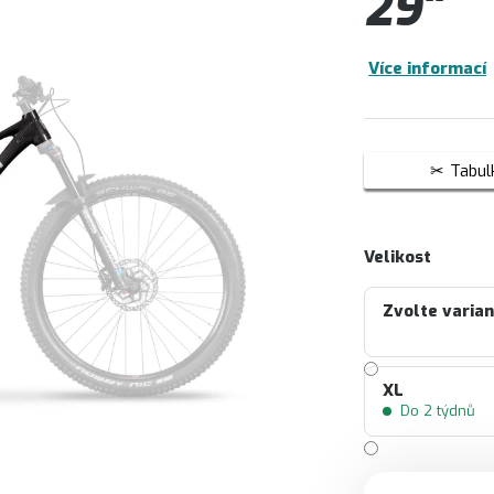
29"
Více informací
Tabulk
Velikost
Zvolte varia
XL
Do 2 týdnů