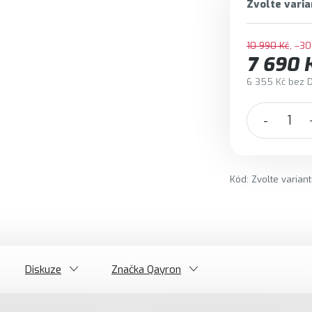
Zvolte varia
10 990 Kč
–30
7 690 
6 355 Kč bez 
Měrná cena:
Kód:
Zvolte varian
Diskuze
Značka
Qayron