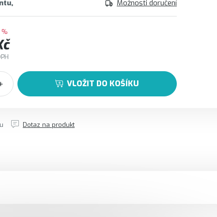
ntu
Možnosti doručení
 %
Kč
DPH
VLOŽIT DO KOŠÍKU
tu
Dotaz na produkt