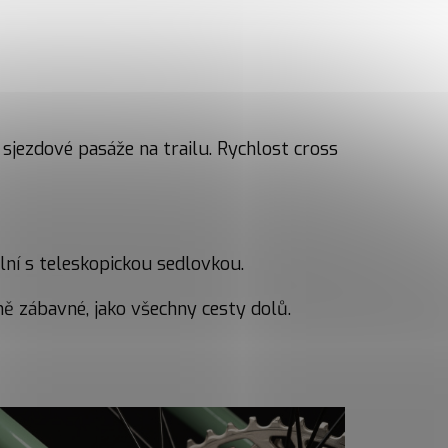
 sjezdové pasáže na trailu. Rychlost cross
lní s teleskopickou sedlovkou.
ě zábavné, jako všechny cesty dolů.