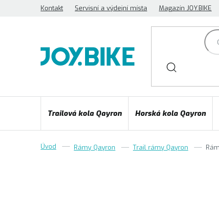
Přejít
Kontakt
Servisní a výdejní místa
Magazín JOY.BIKE
na
obsah
Trailová kola Qayron
Horská kola Qayron
Rámy Qayron
Trail rámy Qayron
Rám