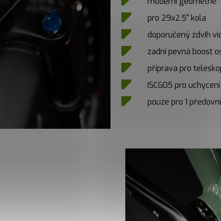
moderní geometrie
pro 29x2.5" kola
doporučený zdvih v
zadní pevná boost o
příprava pro telesk
ISCG05 pro uchycení
pouze pro 1 předov