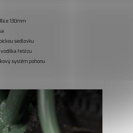
idlice 130mm
sa
opickou sedlovku
 vodítka řetězu
níkový systém pohonu