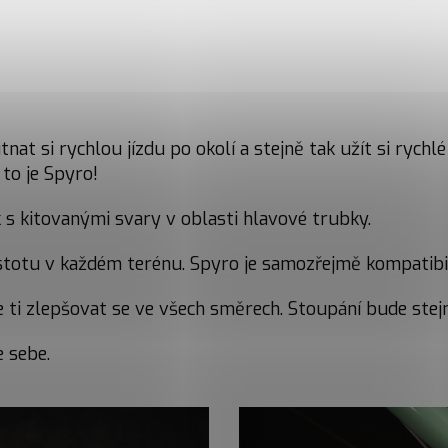
at si rychlou jízdu po okolí a stejně tak užít si rychlé
 to je Spyro!
s kitovanými svary v oblasti hlavové trubky.
 jistotu v každém terénu. Spyro je samozřejmě kompatibi
ti zlepšovat se ve všech směrech. Stoupání bude stejn
 sebe.