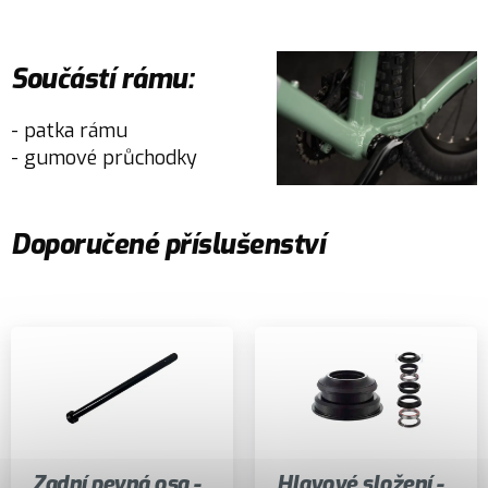
Součástí rámu:
- patka rámu
- gumové průchodky
Doporučené příslušenství
Zadní pevná osa -
Hlavové složení -