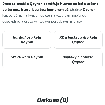
Dnes se značka Qayron zaměřuje hlavně na kola určena
do terénu, která jsou bez kompromisů
. Modely
Qayron
kladou důraz na kvalitní osazení a vždy vám nabídnou
odpovídající a často vyhledávanou výbavu na traily.
Hardtailová kola
XC a backcountry kola
Qayron
Qayron
Gravel kola Qayron
Doplňky a oblečení
Qayron
Diskuse (0)