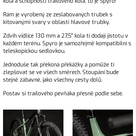
kola a schopnosti trailového kola, to je Spyro!
Rám je vyrobený ze zeslabovaných trubek s
kitovanými svary v oblasti hlavové trubky.
Zdvih vidlice 130 mm a 27,5" kola ti dodají jistotu v
každém terénu. Spyro je samozřejmě kompatibilní s
teleskopickou sedlovkou.
Jednoduše tak překoná překážky a pomůže ti
zlepšovat se ve všech směrech. Stoupání bude
stejně zábavné, jako všechny cesty dolů.
Postav si trailového pevňáka přesně podle sebe.