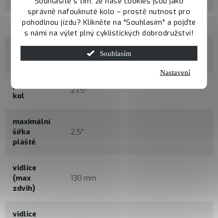
Souhlasíte s tím, že naše cookies jsou jako
správně nafouknuté kolo – prostě nutnost pro
pohodlnou jízdu? Klikněte na "Souhlasím" a pojďte
velikosti
S / M / L
s námi na výlet plný cyklistických dobrodružství!
materiál
Souhlasím
Alloy 6061 Butted, Boost axle
rámu
Nastavení
průměr
27,5"
kol
maximální
šířka
2,5"
pláště
vidlice
(max
130 mm
zdvih)
vidlice