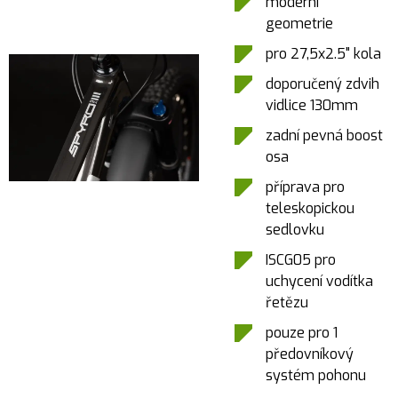
moderní
geometrie
pro 27,5x2.5" kola
doporučený zdvih
vidlice 130mm
zadní pevná boost
osa
příprava pro
teleskopickou
sedlovku
ISCG05 pro
uchycení vodítka
řetězu
pouze pro 1
předovníkový
systém pohonu