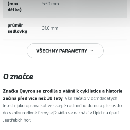
(max
530 mm
délka)
průměr
31,6 mm
sedlovky
34,9 mm
VŠECHNY PARAMETRY
O značce
Značka
Qayron
se zrodila z vášně k cyklistice a historie
začíná před více než 30 lety
. Vše začalo v osmdesátých
letech, jako oprava kol ve sklepě rodinného domu a přerostlo
do vzniku rodinné firmy jejíž sídlo se nachází v Úpici na úpatí
Jestřebích hor.