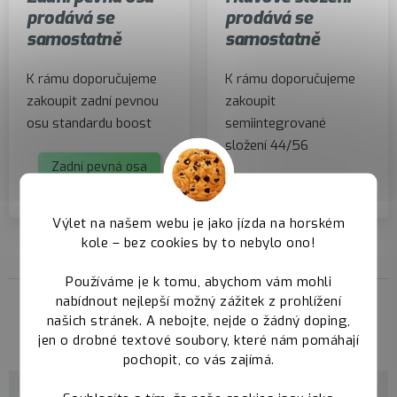
prodává se
prodává se
samostatně
samostatně
K rámu doporučujeme
K rámu doporučujeme
zakoupit zadní pevnou
zakoupit
osu standardu boost
semiintegrované
složení 44/56
Zadní pevná osa
Hlavové složení
Výlet na našem webu je jako jízda na horském
kole – bez cookies by to nebylo ono!
Používáme je k tomu, abychom vám mohli
nabídnout nejlepší možný zážitek z prohlížení
našich stránek. A nebojte, nejde o žádný doping,
Parametry
jen o drobné textové soubory, které nám pomáhají
pochopit, co vás zajímá.
Kategorie
Trail rámy Qayron