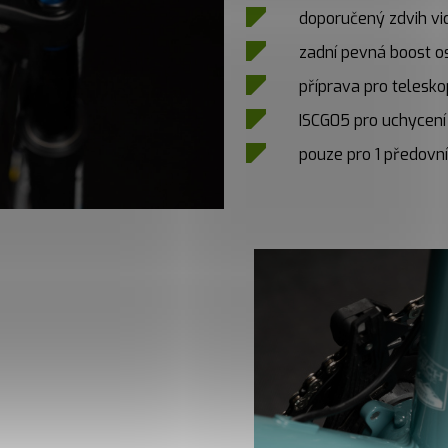
doporučený zdvih v
zadní pevná boost o
příprava pro telesk
ISCG05 pro uchycení
pouze pro 1 předov