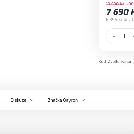
10 990 Kč
–30
7 690 
6 355 Kč bez 
Měrná cena:
Kód:
Zvolte varian
Diskuze
Značka
Qayron