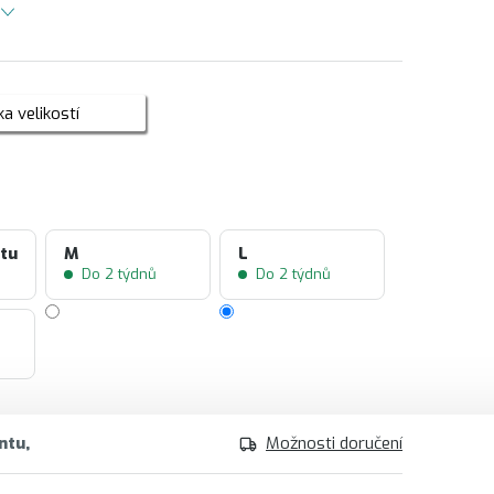
a velikostí
ntu
M
L
Do 2 týdnů
Do 2 týdnů
ntu
Možnosti doručení