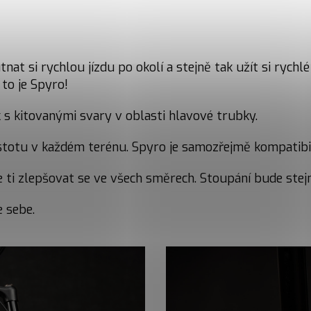
at si rychlou jízdu po okolí a stejně tak užít si rychlé
 to je Spyro!
s kitovanými svary v oblasti hlavové trubky.
 jistotu v každém terénu. Spyro je samozřejmě kompatibi
ti zlepšovat se ve všech směrech. Stoupání bude stejn
 sebe.