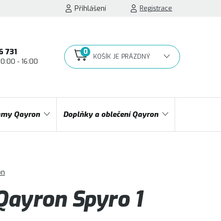
Přihlášení
Registrace
6 731
10:00 - 16:00
NÁKUPNÍ
KOŠÍK
my Qayron
Doplňky a oblečení Qayron
on
ayron Spyro 1