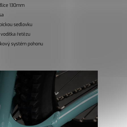
idlice 130mm
sa
opickou sedlovku
 vodítka řetězu
níkový systém pohonu