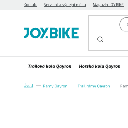
Přejít
Kontakt
Servisní a výdejní místa
Magazín JOY.BIKE
na
obsah
Trailová kola Qayron
Horská kola Qayron
Rámy Qayron
Trail rámy Qayron
Rám