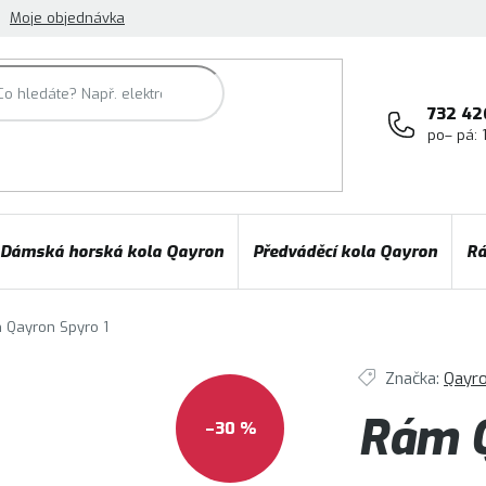
Moje objednávka
732 42
po– pá: 
Dámská horská kola Qayron
Předváděcí kola Qayron
Rá
 Qayron Spyro 1
Značka:
Qayr
Rám Q
–30 %