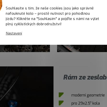
Souhlasíte s tím, že naše cookies jsou jako správně
nafouknuté kolo – prostě nutnost pro pohodlnou
jízdu? Klikněte na "Souhlasím" a pojďte s námi na výlet
plný cyklistických dobrodružství!
Nastavení
Rám ze zeslab
moderní geometrie
pro 29x2.5" kola