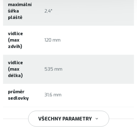
maximální
šířka
2,4"
pláště
vidlice
(max
120 mm
zdvih)
vidlice
(max
535 mm
délka)
průměr
31,6 mm
sedlovky
34,9 mm
VŠECHNY PARAMETRY