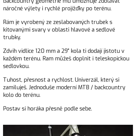
backcountry geometrie mu umožňuje zdolávat
náročné výlety i rychlé projížďky po terénu.
Rám je vyrobený ze zeslabovaných trubek s
kitovanými svary v oblasti hlavové a sedlové
trubky.
Zdvih vidlice 120 mm a 29" kola ti dodají jistotu v
každém terénu. Ram můžeš doplnit i teleskopickou
sedlovkou.
Tuhost, přesnost a rychlost. Univerzál, který si
zamiluješ. Jednoduše moderní MTB / backcountry
kolo do terénu.
Postav si horáka přesně podle sebe.