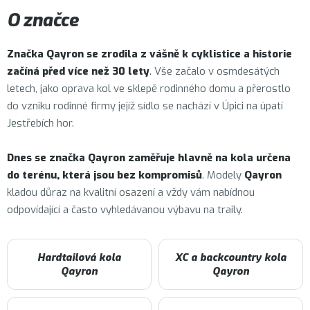
O značce
Značka
Qayron
se zrodila z vášně k cyklistice a historie
začíná před více než 30 lety
. Vše začalo v osmdesátých
letech, jako oprava kol ve sklepě rodinného domu a přerostlo
do vzniku rodinné firmy jejíž sídlo se nachází v Úpici na úpatí
Jestřebích hor.
Dnes se značka Qayron zaměřuje hlavně na kola určena
do terénu, která jsou bez kompromisů
. Modely
Qayron
kladou důraz na kvalitní osazení a vždy vám nabídnou
odpovídající a často vyhledávanou výbavu na traily.
Hardtailová kola
XC a backcountry kola
Qayron
Qayron