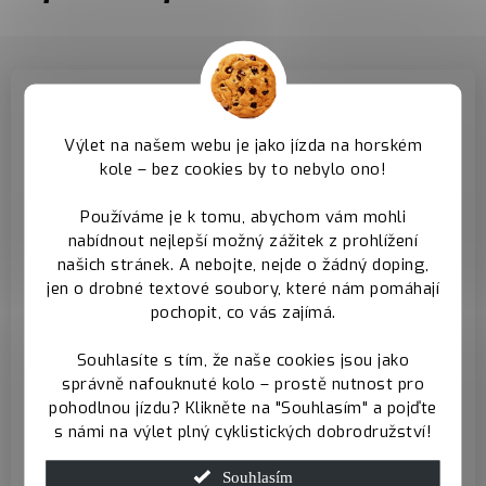
Výlet na našem webu je jako jízda na horském
kole – bez cookies by to nebylo ono!
Používáme je k tomu, abychom vám mohli
Zadní pevná osa -
Hlavové složení -
nabídnout nejlepší možný zážitek z prohlížení
prodává se
prodává se
našich stránek. A nebojte, nejde o žádný doping,
samostatně
samostatně
jen o drobné textové soubory, které nám pomáhají
pochopit, co vás zajímá.
K rámu doporučujeme
K rámu doporučujeme
zakoupit zadní pevnou
zakoupit
Souhlasíte s tím, že naše cookies jsou jako
osu standardu boost
semiintegrované
správně nafouknuté kolo – prostě nutnost pro
pohodlnou jízdu? Klikněte na "Souhlasím" a pojďte
složení 44/56
s námi na výlet plný cyklistických dobrodružství!
Zadní pevná osa
Hlavové složení
Souhlasím