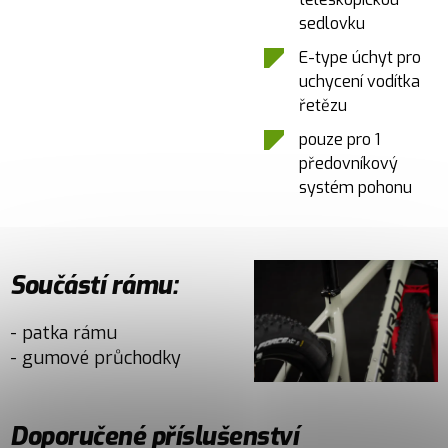
sedlovku
E-type úchyt pro
uchycení vodítka
řetězu
pouze pro 1
předovníkový
systém pohonu
Součástí rámu:
- patka rámu
- gumové průchodky
Doporučené příslušenství