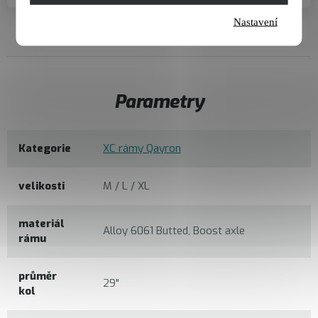
Nastavení
Parametry
Kategorie
XC rámy Qayron
velikosti
M / L / XL
materiál
Alloy 6061 Butted, Boost axle
rámu
průměr
29"
kol