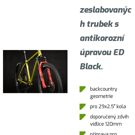
zeslabovanýc
h trubek s
antikorozní
úpravou ED
Black.
backcountry
geometrie
pro 29x2.5" kola
doporučený zdvih
vidlice 120mm
příprava pro