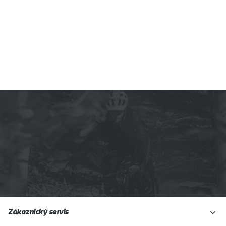
Z
Zákaznický servis
á