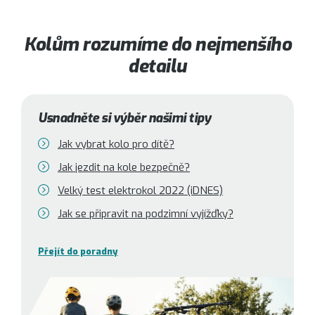
Kolům rozumíme do nejmenšího
detailu
Usnadněte si výběr našimi tipy
Jak vybrat kolo pro dítě?
Jak jezdit na kole bezpečně?
Velký test elektrokol 2022 (iDNES)
Jak se připravit na podzimní vyjížďky?
Přejít do poradny