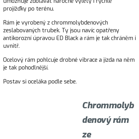
umožňuje zdolávat náročné výlety i rychlé
projížďky po terénu.
Rám je vyrobený z chrommolybdenových
zeslabovaných trubek. Ty jsou navíc opatřeny
antikorozní úpravou ED Black a rám je tak chráněm i
uvnitř.
Ocelový rám pohlcuje drobné vibrace a jízda na něm
je tak pohodlnější.
Postav si oceláka podle sebe.
Chrommolyb
denový rám
ze