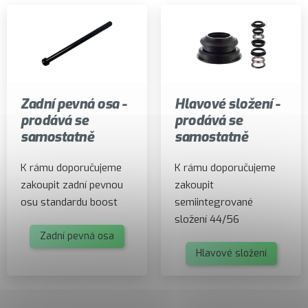
Zadní pevná osa -
Hlavové složení -
prodává se
prodává se
samostatně
samostatně
K rámu doporučujeme
K rámu doporučujeme
zakoupit zadní pevnou
zakoupit
osu standardu boost
semiintegrované
složení 44/56
Zadní pevná osa
Hlavové složení