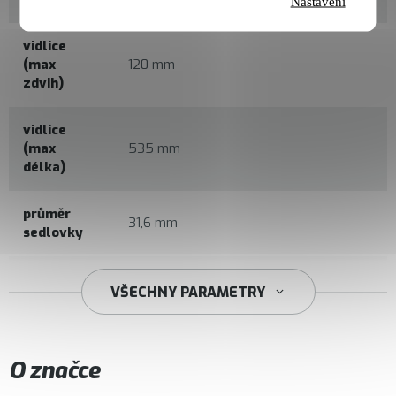
Nastavení
vidlice
(max
120 mm
zdvih)
vidlice
(max
535 mm
délka)
průměr
31,6 mm
sedlovky
34,9 mm
VŠECHNY PARAMETRY
O značce