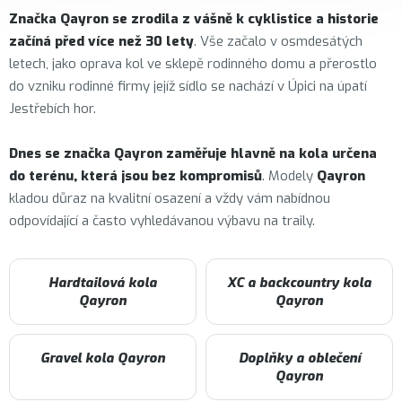
Značka
Qayron
se zrodila z vášně k cyklistice a historie
začíná před více než 30 lety
. Vše začalo v osmdesátých
letech, jako oprava kol ve sklepě rodinného domu a přerostlo
do vzniku rodinné firmy jejíž sídlo se nachází v Úpici na úpatí
Jestřebích hor.
Dnes se značka Qayron zaměřuje hlavně na kola určena
do terénu, která jsou bez kompromisů
. Modely
Qayron
kladou důraz na kvalitní osazení a vždy vám nabídnou
odpovídající a často vyhledávanou výbavu na traily.
Hardtailová kola
XC a backcountry kola
Qayron
Qayron
Gravel kola Qayron
Doplňky a oblečení
Qayron