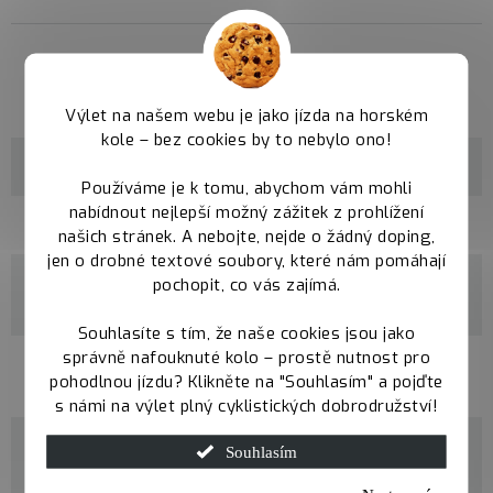
Parametry
Výlet na našem webu je jako jízda na horském
kole – bez cookies by to nebylo ono!
Kategorie
XC rámy Qayron
Používáme je k tomu, abychom vám mohli
nabídnout nejlepší možný zážitek z prohlížení
velikosti
M / L / XL
našich stránek. A nebojte, nejde o žádný doping,
jen o drobné textové soubory, které nám pomáhají
materiál
pochopit, co vás zajímá.
100% CrMo Butted
rámu
Souhlasíte s tím, že naše cookies jsou jako
správně nafouknuté kolo – prostě nutnost pro
průměr
29"
pohodlnou jízdu? Klikněte na "Souhlasím" a pojďte
kol
s námi na výlet plný cyklistických dobrodružství!
maximální
Souhlasím
šířka
2,5"
pláště