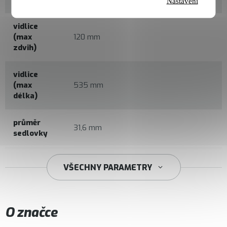
Nastavení
vidlice
(max
120 mm
zdvih)
vidlice
(max
535 mm
délka)
průměr
31,6 mm
sedlovky
34,9 mm
VŠECHNY PARAMETRY
O značce