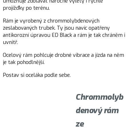
umožňuje zdolávat náročné výlety i rychlé
projížďky po terénu.
Rám je vyrobený z chrommolybdenových
zeslabovaných trubek. Ty jsou navíc opatřeny
antikorozní úpravou ED Black a rám je tak chráněm i
uvnitř.
Ocelový rám pohlcuje drobné vibrace a jízda na něm
je tak pohodlnější.
Postav si oceláka podle sebe.
Chrommolyb
denový rám
ze