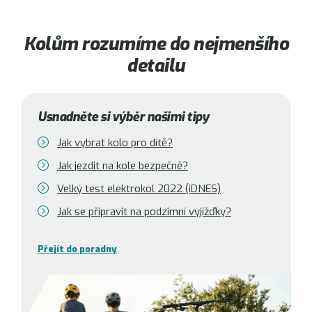
Kolům rozumíme do nejmenšího
detailu
Usnadněte si výběr našimi tipy
Jak vybrat kolo pro dítě?
Jak jezdit na kole bezpečně?
Velký test elektrokol 2022 (iDNES)
Jak se připravit na podzimní vyjížďky?
Přejít do poradny