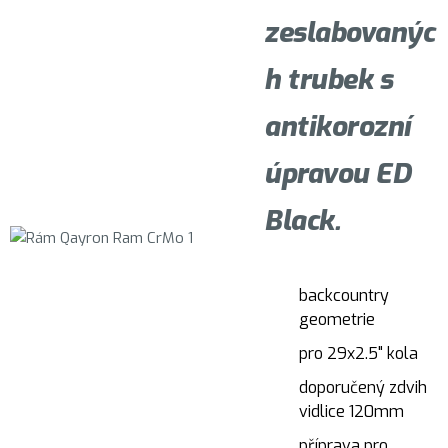
zeslabovanýc
h trubek s
antikorozní
úpravou ED
Black.
backcountry
geometrie
pro 29x2.5" kola
doporučený zdvih
vidlice 120mm
příprava pro