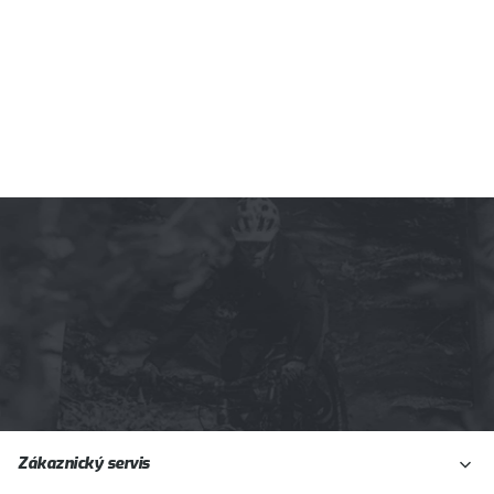
Z
Zákaznický servis
á