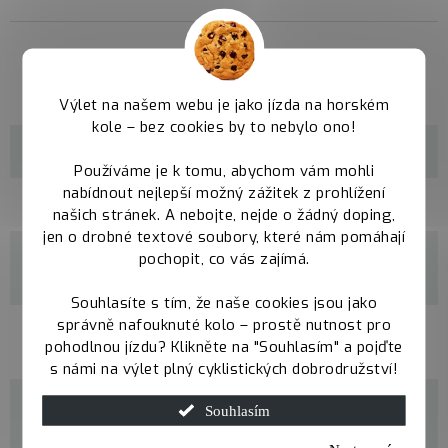
Parametry
Výlet na našem webu je jako jízda na horském
kole – bez cookies by to nebylo ono!
Kategorie
XC rámy Qayron
Používáme je k tomu, abychom vám mohli
nabídnout nejlepší možný zážitek z prohlížení
velikosti
M / L / XL
našich stránek. A nebojte, nejde o žádný doping,
jen o drobné textové soubory, které nám pomáhají
materiál
pochopit, co vás zajímá.
100% CrMo Butted
rámu
Souhlasíte s tím, že naše cookies jsou jako
správně nafouknuté kolo – prostě nutnost pro
průměr
29"
pohodlnou jízdu? Klikněte na "Souhlasím" a pojďte
kol
s námi na výlet plný cyklistických dobrodružství!
maximální
Souhlasím
šířka
2,5"
pláště