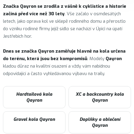
Značka
Qayron
se zrodila z vášně k cyklistice a historie
začíná před více než 30 lety
. Vše začalo v osmdesátých
letech, jako oprava kol ve sklepě rodinného domu a přerostlo
do vzniku rodinné firmy jejíž sídlo se nachází v Úpici na úpatí
Jestřebích hor.
Dnes se značka Qayron zaměřuje hlavně na kola určena
do terénu, která jsou bez kompromisů
. Modely
Qayron
kladou důraz na kvalitní osazení a vždy vám nabídnou
odpovídající a často vyhledávanou výbavu na traily.
Hardtailová kola
XC a backcountry kola
Qayron
Qayron
Gravel kola Qayron
Doplňky a oblečení
Qayron