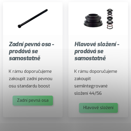
Zadní pevná osa -
Hlavové složení -
prodává se
prodává se
samostatně
samostatně
K rámu doporučujeme
K rámu doporučujeme
zakoupit zadní pevnou
zakoupit
osu standardu boost
semiintegrované
složení 44/56
Zadní pevná osa
Hlavové složení