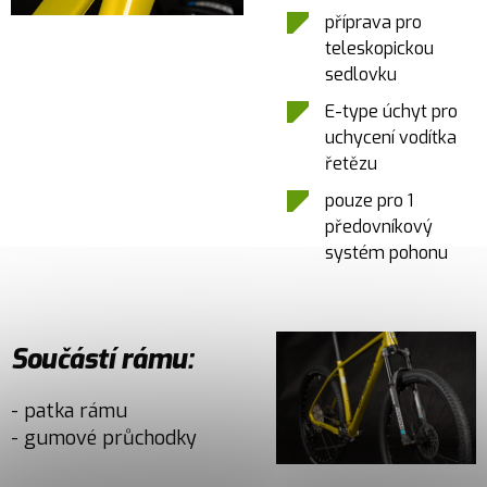
příprava pro
teleskopickou
sedlovku
E-type úchyt pro
uchycení vodítka
řetězu
pouze pro 1
předovníkový
systém pohonu
Součástí rámu:
- patka rámu
- gumové průchodky