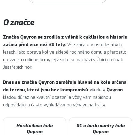
O značce
Značka
Qayron
se zrodila z vášně k cyklistice a historie
začíná před více než 30 lety
. Vše začalo v osmdesátých
letech, jako oprava kol ve sklepě rodinného domu a přerostlo
do vzniku rodinné firmy jejíž sídlo se nachází v Úpici na úpatí
Jestřebích hor.
Dnes se značka Qayron zaměřuje hlavně na kola určena
do terénu, která jsou bez kompromisů
. Modely
Qayron
kladou důraz na kvalitní osazení a vždy vám nabídnou
odpovídající a často vyhledávanou výbavu na traily.
Hardtailová kola
XC a backcountry kola
Qayron
Qayron