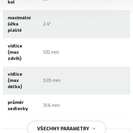
kol
maximální
šířka
2,4"
pláště
vidlice
(max
120 mm
zdvih)
vidlice
(max
535 mm
délka)
průměr
31,6 mm
sedlovky
34,9 mm
VŠECHNY PARAMETRY