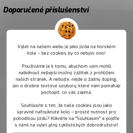
Doporučené příslušenství
Výlet na našem webu je jako jízda na horském
kole – bez cookies by to nebylo ono!
Používáme je k tomu, abychom vám mohli
nabídnout nejlepší možný zážitek z prohlížení
Zadní pevná osa -
Hlavové složení -
našich stránek. A nebojte, nejde o žádný doping,
prodává se
prodává se
jen o drobné textové soubory, které nám pomáhají
samostatně
samostatně
pochopit, co vás zajímá.
K rámu doporučujeme
K rámu doporučujeme
Souhlasíte s tím, že naše cookies jsou jako
zakoupit zadní pevnou
zakoupit
správně nafouknuté kolo – prostě nutnost pro
osu standardu boost
semiintegrované
pohodlnou jízdu? Klikněte na "Souhlasím" a pojďte
s námi na výlet plný cyklistických dobrodružství!
složení 44/56
Zadní pevná osa