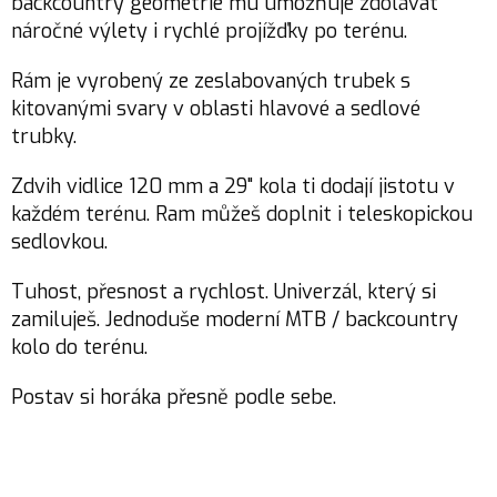
backcountry geometrie mu umožňuje zdolávat
náročné výlety i rychlé projížďky po terénu.
Rám je vyrobený ze zeslabovaných trubek s
kitovanými svary v oblasti hlavové a sedlové
trubky.
Zdvih vidlice 120 mm a 29" kola ti dodají jistotu v
každém terénu. Ram můžeš doplnit i teleskopickou
sedlovkou.
Tuhost, přesnost a rychlost. Univerzál, který si
zamiluješ. Jednoduše moderní MTB / backcountry
kolo do terénu.
Postav si horáka přesně podle sebe.