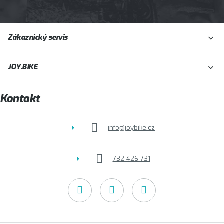
Z
Zákaznický servis
á
p
JOY.BIKE
a
t
Kontakt
í
info
@
joybike.cz
732 426 731