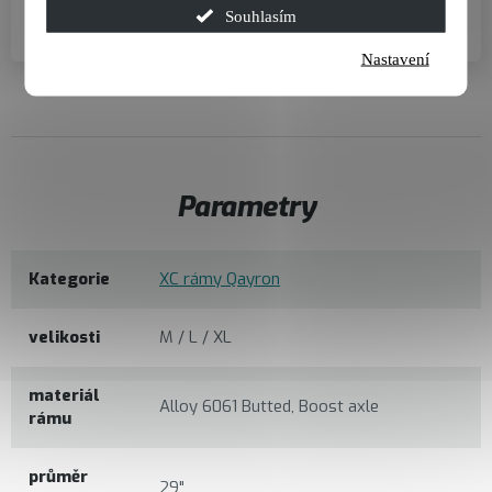
Souhlasím
Hlavové složení
Nastavení
Parametry
Kategorie
XC rámy Qayron
velikosti
M / L / XL
materiál
Alloy 6061 Butted, Boost axle
rámu
průměr
29"