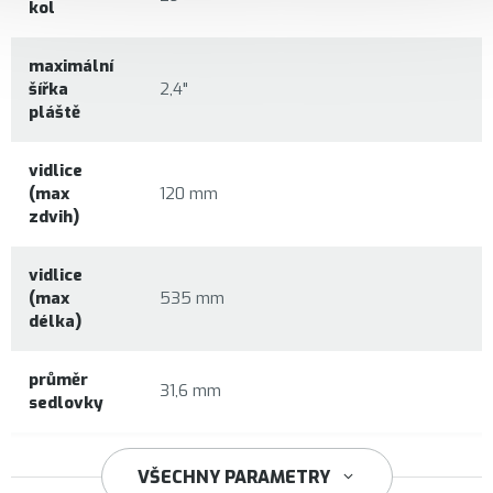
kol
maximální
šířka
2,4"
pláště
vidlice
(max
120 mm
zdvih)
vidlice
(max
535 mm
délka)
průměr
31,6 mm
sedlovky
34,9 mm
VŠECHNY PARAMETRY