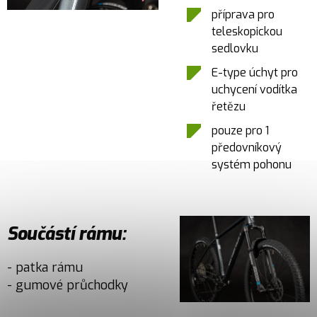
příprava pro
teleskopickou
sedlovku
E-type úchyt pro
uchycení vodítka
řetězu
pouze pro 1
předovníkový
systém pohonu
Součástí rámu:
- patka rámu
- gumové průchodky