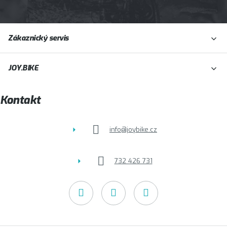
Z
Zákaznický servis
á
p
JOY.BIKE
a
t
Kontakt
í
info
@
joybike.cz
732 426 731