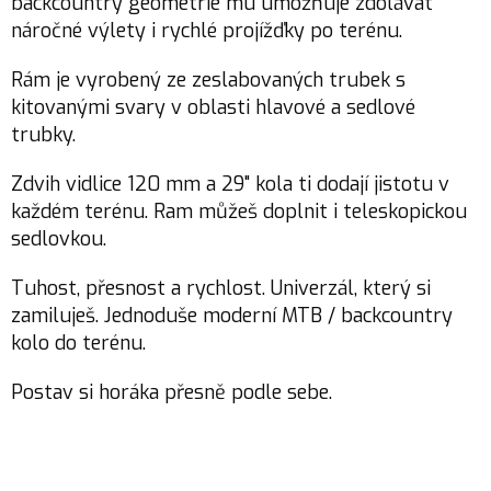
backcountry geometrie mu umožňuje zdolávat
náročné výlety i rychlé projížďky po terénu.
Rám je vyrobený ze zeslabovaných trubek s
kitovanými svary v oblasti hlavové a sedlové
trubky.
Zdvih vidlice 120 mm a 29" kola ti dodají jistotu v
každém terénu. Ram můžeš doplnit i teleskopickou
sedlovkou.
Tuhost, přesnost a rychlost. Univerzál, který si
zamiluješ. Jednoduše moderní MTB / backcountry
kolo do terénu.
Postav si horáka přesně podle sebe.