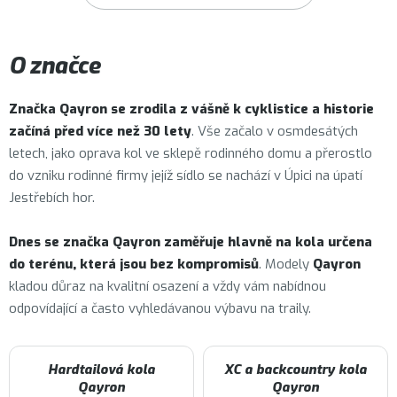
O značce
Značka
Qayron
se zrodila z vášně k cyklistice a historie
začíná před více než 30 lety
. Vše začalo v osmdesátých
letech, jako oprava kol ve sklepě rodinného domu a přerostlo
do vzniku rodinné firmy jejíž sídlo se nachází v Úpici na úpatí
Jestřebích hor.
Dnes se značka Qayron zaměřuje hlavně na kola určena
do terénu, která jsou bez kompromisů
. Modely
Qayron
kladou důraz na kvalitní osazení a vždy vám nabídnou
odpovídající a často vyhledávanou výbavu na traily.
Hardtailová kola
XC a backcountry kola
Qayron
Qayron