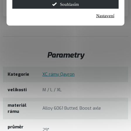
Souhlasím
Hlavové složení
Nastavení
Parametry
Kategorie
XC rámy Qayron
velikosti
M / L / XL
materiál
Alloy 6061 Butted, Boost axle
rámu
průměr
29"