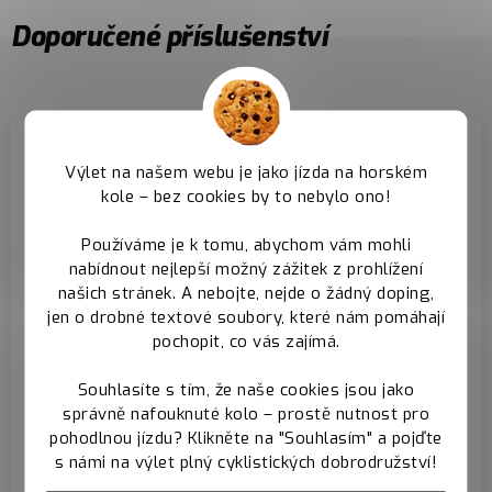
Doporučené příslušenství
Výlet na našem webu je jako jízda na horském
kole – bez cookies by to nebylo ono!
Používáme je k tomu, abychom vám mohli
nabídnout nejlepší možný zážitek z prohlížení
Zadní pevná osa -
Hlavové složení -
našich stránek. A nebojte, nejde o žádný doping,
prodává se
prodává se
jen o drobné textové soubory, které nám pomáhají
samostatně
samostatně
pochopit, co vás zajímá.
K rámu doporučujeme
K rámu doporučujeme
Souhlasíte s tím, že naše cookies jsou jako
zakoupit zadní pevnou
zakoupit
správně nafouknuté kolo – prostě nutnost pro
osu standardu boost
semiintegrované
pohodlnou jízdu? Klikněte na "Souhlasím" a pojďte
s námi na výlet plný cyklistických dobrodružství!
složení 44/56
Zadní pevná osa