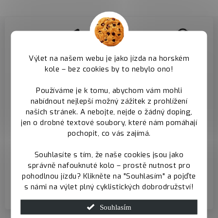
Výlet na našem webu je jako jízda na horském
kole – bez cookies by to nebylo ono!
Zadní pevná osa -
Hlavové složení -
Používáme je k tomu, abychom vám mohli
prodává se
prodává se
nabídnout nejlepší možný zážitek z prohlížení
samostatně
samostatně
našich stránek. A nebojte, nejde o žádný doping,
jen o drobné textové soubory, které nám pomáhají
K rámu doporučujeme
K rámu doporučujeme
pochopit, co vás zajímá.
zakoupit zadní pevnou
zakoupit
Souhlasíte s tím, že naše cookies jsou jako
osu standardu boost
semiintegrované
správně nafouknuté kolo – prostě nutnost pro
složení 44/56
pohodlnou jízdu? Klikněte na "Souhlasím" a pojďte
Zadní pevná osa
s námi na výlet plný cyklistických dobrodružství!
Hlavové složení
Souhlasím