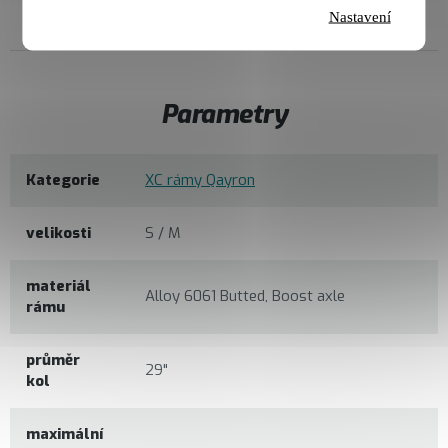
Nastavení
Parametry
Kategorie
XC rámy Qayron
velikosti
S / M
materiál
Alloy 6061 Butted, Boost axle
rámu
průměr
29"
kol
maximální