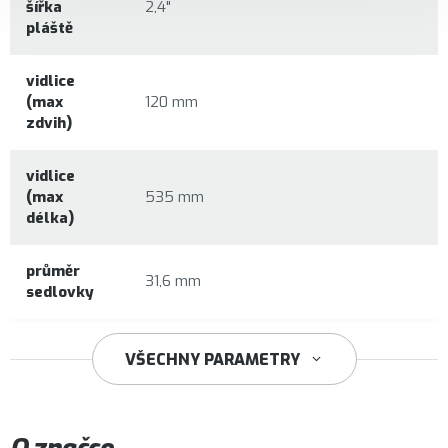
šířka
2,4"
pláště
vidlice
(max
120 mm
zdvih)
vidlice
(max
535 mm
délka)
průměr
31,6 mm
sedlovky
34,9 mm
VŠECHNY PARAMETRY