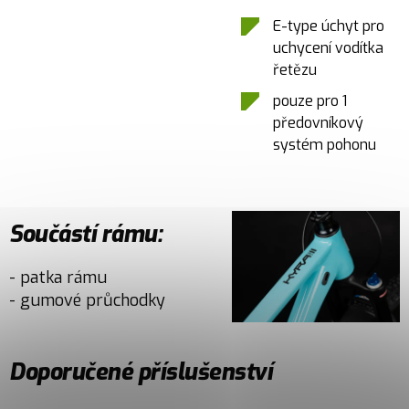
E-type úchyt pro
uchycení vodítka
řetězu
pouze pro 1
předovníkový
systém pohonu
Součástí rámu:
- patka rámu
- gumové průchodky
Doporučené příslušenství