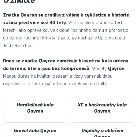
O značce
Značka
Qayron
se zrodila z vášně k cyklistice a historie
začíná před více než 30 lety
. Vše začalo v osmdesátých
letech, jako oprava kol ve sklepě rodinného domu a přerostlo
do vzniku rodinné firmy jejíž sídlo se nachází v Úpici na úpatí
Jestřebích hor.
Dnes se značka Qayron zaměřuje hlavně na kola určena
do terénu, která jsou bez kompromisů
. Modely
Qayron
kladou důraz na kvalitní osazení a vždy vám nabídnou
odpovídající a často vyhledávanou výbavu na traily.
Hardtailová kola
XC a backcountry kola
Qayron
Qayron
Gravel kola Qayron
Doplňky a oblečení
Qayron