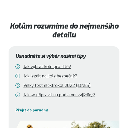
Kolům rozumíme do nejmenšího
detailu
Usnadněte si výběr našimi tipy
Jak vybrat kolo pro dítě?
Jak jezdit na kole bezpečně?
Velký test elektrokol 2022 (iDNES)
Jak se připravit na podzimní vyjížďky?
Přejít do poradny