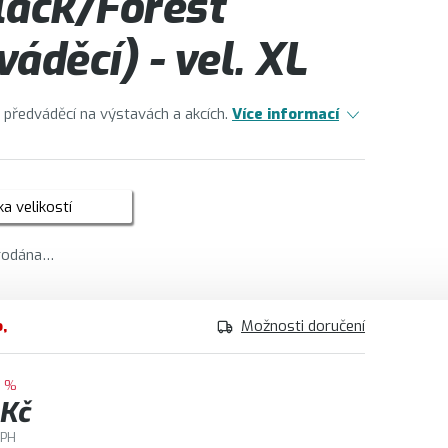
lack/Forest
áděcí) - vel. XL
o předváděcí na výstavách a akcích.
Více informací
a velikostí
prodána…
o
Možnosti doručení
3 %
 Kč
DPH