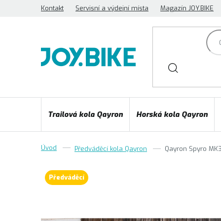
Přejít
Kontakt
Servisní a výdejní místa
Magazín JOY.BIKE
na
obsah
Trailová kola Qayron
Horská kola Qayron
Předváděcí kola Qayron
Qayron Spyro MK3 
Předváděcí