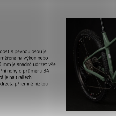
oost s pevnou osou je
zaměřené na výkon nebo
130 mm je snadné udržet vše
itřní nohy o průměru 34
á je na trailech
udržela příjemně nízkou