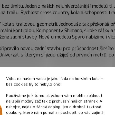
š bez limitů. Jeden z našich nejuniverzálnější modelů ti
 na trailu. Rychlost cross country kola a schopnosti tra
 kola s trailovou geometrií. Jednoduše tak překonáš pře
mální kontrolou. Komponenty Shimano, široké ráfky a 
ružené zadní stavby. Nově u modelu Spyro nabízíme i ví
ipravilo novou zadní stavbu pro průchodnost širšího pl
iverzál, s kterým si jízdu užiješ od prvních metrů, po 
Výlet na našem webu je jako jízda na horském kole –
bez cookies by to nebylo ono!
Používáme je k tomu, abychom vám mohli nabídnout
nejlepší možný zážitek z prohlížení našich stránek. A
nebojte, nejde o žádný doping, jen o drobné textové
Výhody kola Q
soubory, které nám pomáhají pochopit, co vás zajímá.