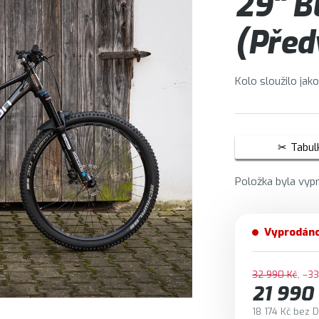
29" B
(Předv
Kolo sloužilo jak
Tabulk
Položka byla vy
Vyprodán
32 990 Kč
–3
21 990
18 174 Kč bez 