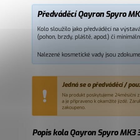
Předváděcí Qayron Spyro MK3
Kolo sloužilo jako předváděcí na výstav
(pohon, brzdy, pláště, apod.) či minimál
Nalezené kosmetické vady jsou zdokumen
Jedná se o předváděcí / pou
Na produkt poskytujeme 24měsíční z
a je připraveno k okamžité jízdě. Zár
zakoupeno.
Popis kola Qayron Spyro MK3 