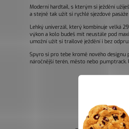
Moderní hardtail, s kterým si ježdění užije
a stejně tak užít si rychlé sjezdové pasáže
Lehký univerzál, který kombinuje velká 29”
výkon a kolo budeš mít neustále pod maxi
umožní užít si trailové ježdění i bez odp
Spyro si pro tebe kromě nového designu př
náročnější terén, město nebo pumptrack. Un