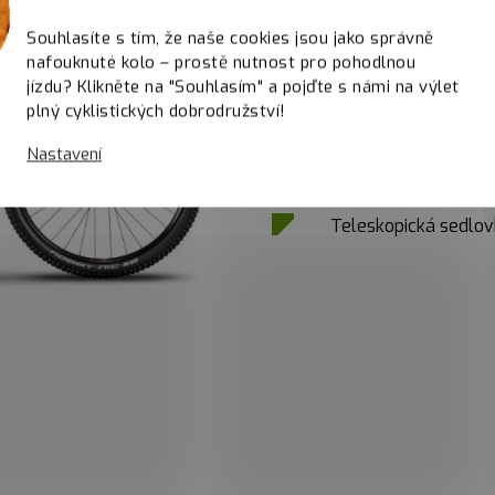
Souhlasíte s tím, že naše cookies jsou jako správně
nafouknuté kolo – prostě nutnost pro pohodlnou
Lehký hliníkový rám
jízdu? Klikněte na "Souhlasím" a pojďte s námi na výlet
plný cyklistických dobrodružství!
Vzduchová odpružen
Pevné osy pro zvýšen
Nastavení
Pohon Shimano 1x11
Teleskopická sedlo