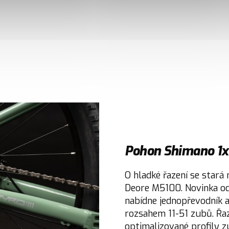
Pohon Shimano 1x
O hladké řazení se stará
Deore M5100. Novinka o
nabídne jednopřevodník a
rozsahem 11-51 zubů. Řaz
optimalizované profily zu