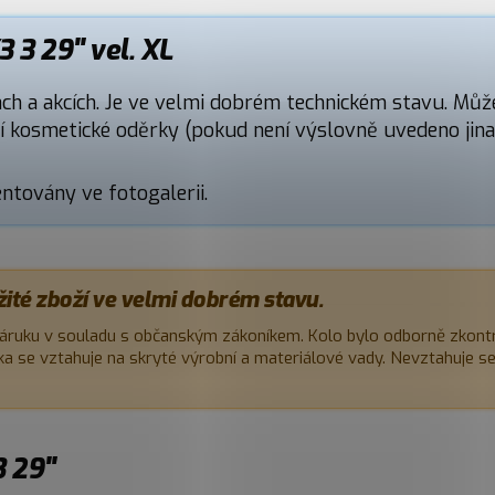
 3 29" vel. XL
ách a akcích. Je ve velmi dobrém technickém stavu. Můž
ní kosmetické oděrky (pokud není výslovně uvedeno jinak
továny ve fotogalerii.
žité zboží ve velmi dobrém stavu.
áruku v souladu s občanským zákoníkem. Kolo bylo odborně zkont
uka se vztahuje na skryté výrobní a materiálové vady. Nevztahuje s
3 29"