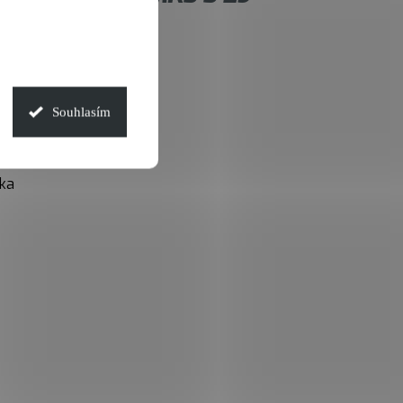
á vidlice
Souhlasím
í tuhosti
vka