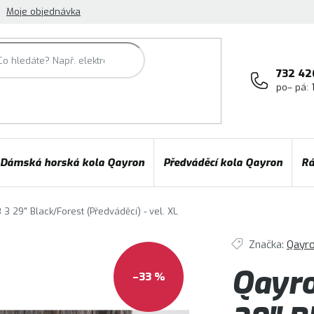
Moje objednávka
732 42
po– pá: 
Dámská horská kola Qayron
Předváděcí kola Qayron
Rá
3 29" Black/Forest (Předváděcí) - vel. XL
Značka:
Qayr
Qayro
–33 %