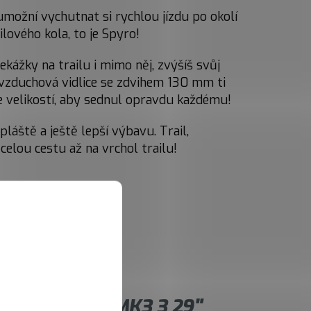
 umožní vychutnat si rychlou jízdu po okolí
ilového kola, to je Spyro!
kážky na trailu i mimo něj, zvýšíš svůj
vzduchová vidlice se zdvihem 130 mm ti
ce velikostí, aby sednul opravdu každému!
áště a ještě lepší výbavu. Trail,
celou cestu až na vrchol trailu!
ayron Spyro MK3 3 29"