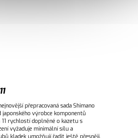
11
 nejnovější přepracovaná sada Shimano
d japonského výrobce komponentů
 11 rychlostí doplněné o kazetu s
ení vyžaduje minimální sílu a
bů kladek umožňují řadit ještě přesněji.