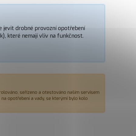
e jevit drobné provozní opotřebení
), které nemají vliv na funkčnost.
rolováno, seřízeno a otestováno naším servisem
e na opotřebení a vady, se kterými bylo kolo