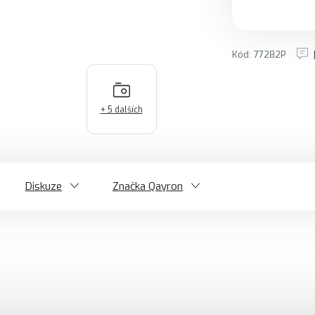
Měrná cena:
Kód:
77282P
+ 5 dalších
Diskuze
Značka
Qayron