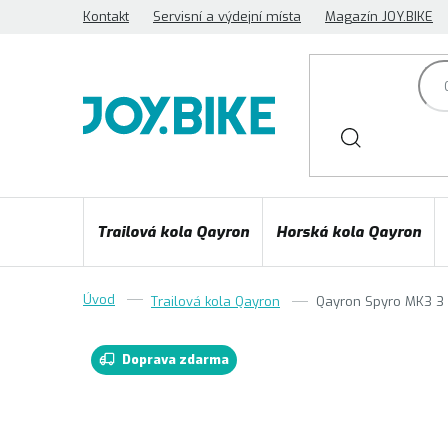
Přejít
Kontakt
Servisní a výdejní místa
Magazín JOY.BIKE
na
obsah
Trailová kola Qayron
Horská kola Qayron
Trailová kola Qayron
Qayron Spyro MK3 3 
Doprava zdarma