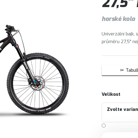
27,5"
horské kolo
Univerzální bajk, 
průměru 27,5" nej
Tabulk
Velikost
Zvolte varia