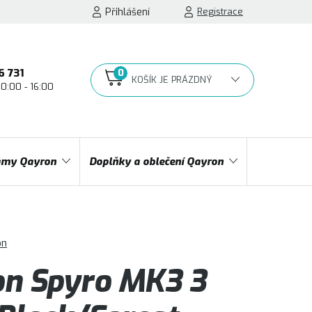
Přihlášení
Registrace
6 731
10:00 - 16:00
NÁKUPNÍ
KOŠÍK
my Qayron
Doplňky a oblečení Qayron
on
n Spyro MK3 3