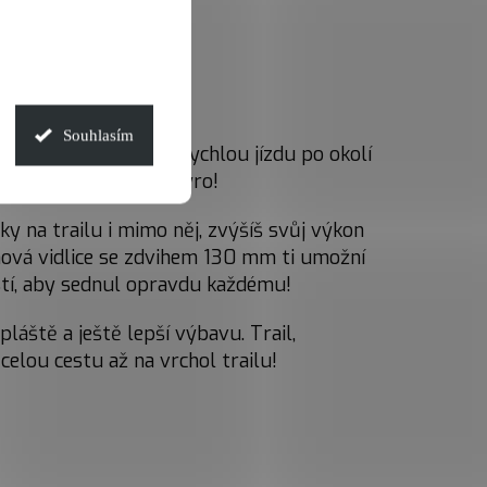
Souhlasím
 umožní vychutnat si rychlou jízdu po okolí
ilového kola, to je Spyro!
y na trailu i mimo něj, zvýšíš svůj výkon
ová vidlice se zdvihem 130 mm ti umožní
ostí, aby sednul opravdu každému!
áště a ještě lepší výbavu. Trail,
celou cestu až na vrchol trailu!