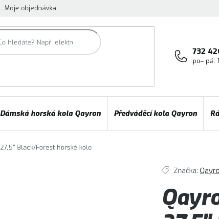
Moje objednávka
732 42
po– pá: 
Dámská horská kola Qayron
Předváděcí kola Qayron
Rá
27,5" Black/Forest
horské kolo
Značka:
Qayr
Qayro