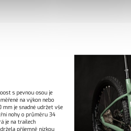
oost s pevnou osou je
zaměřené na výkon nebo
130 mm je snadné udržet vše
itřní nohy o průměru 34
á je na trailech
udržela příjemně nízkou