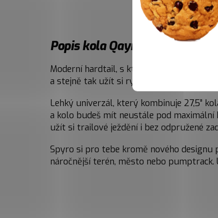
Popis kola Qayron Spyro MK3 3
Moderní hardtail, s kterým si ježdění užije
a stejně tak užít si rychlé sjezdové pasáže
Lehký univerzál, který kombinuje 27,5” kol
a kolo budeš mít neustále pod maximální 
užít si trailové ježdění i bez odpružené 
Spyro si pro tebe kromě nového designu př
náročnější terén, město nebo pumptrack. Un