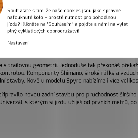
Kvalitní komponenty za super cenu
Souhlasíte s tím, že naše cookies jsou jako správně
nafouknuté kolo – prostě nutnost pro pohodlnou
jízdu? Klikněte na "Souhlasím" a pojďte s námi na výlet
 27,5"
plný cyklistických dobrodružství!
Nastavení
š bez limitů. Jeden z našich nejuniverzálnější modelů ti
 na trailu. Rychlost cross country kola a schopnosti tra
a s trailovou geometrií. Jednoduše tak překonáš překážk
kontrolou. Komponenty Shimano, široké ráfky a vzduch
zadní stavby. Nově u modelu Spyro nabízíme i více velik
ipravilo novou zadní stavbu pro průchodnost širšího pl
iverzál, s kterým si jízdu užiješ od prvních metrů, po 