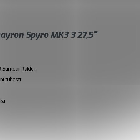
ayron Spyro MK3 3 27,5"
R Suntour Raidon
í tuhosti
vka