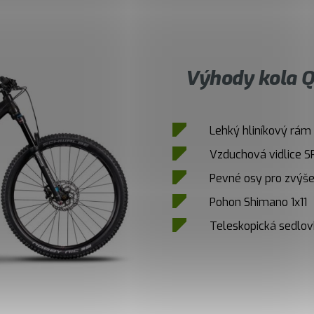
Výhody kola Q
Lehký hliníkový rám
Vzduchová vidlice S
Pevné osy pro zvýšen
Pohon Shimano 1x11
Teleskopická sedlo