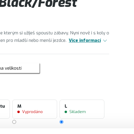
 Black/Forest
se kterým si užiješ spoustu zábavy. Nyní nově i s koly o
en pro mladší nebo menší jezdce.
Více informací
a velikostí
ntu
M
L
Vyprodáno
Skladem