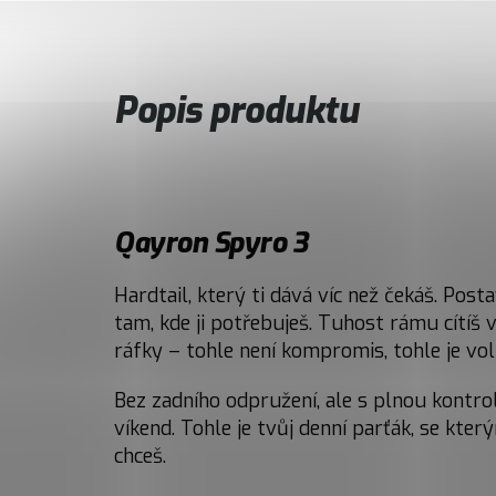
Popis produktu
Qayron Spyro 3
Hardtail, který ti dává víc než čekáš. Pos
tam, kde ji potřebuješ. Tuhost rámu cítíš
ráfky – tohle není kompromis, tohle je vol
Bez zadního odpružení, ale s plnou kontrol
víkend. Tohle je tvůj denní parťák, se kter
chceš.