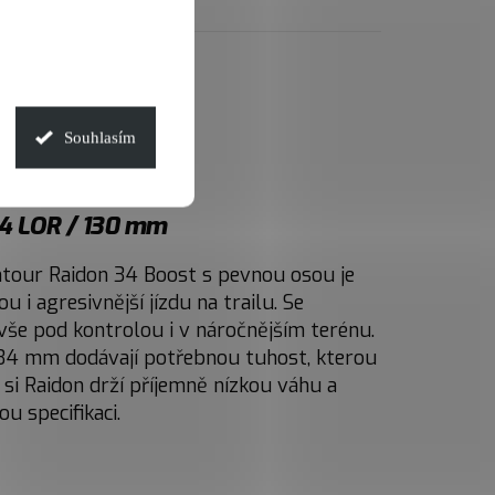
Souhlasím
34 LOR / 130 mm
ntour Raidon 34 Boost s pevnou osou je
 i agresivnější jízdu na trailu. Se
še pod kontrolou i v náročnějším terénu.
34 mm dodávají potřebnou tuhost, kterou
o si Raidon drží příjemně nízkou váhu a
u specifikaci.