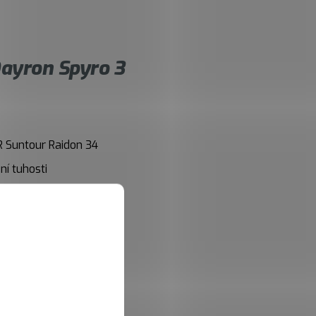
ayron Spyro 3
R Suntour Raidon 34
í tuhosti
vka