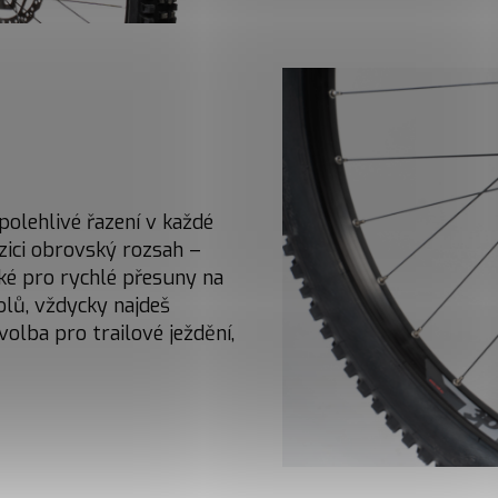
olehlivé řazení v každé
zici obrovský rozsah –
ké pro rychlé přesuny na
olů, vždycky najdeš
olba pro trailové ježdění,