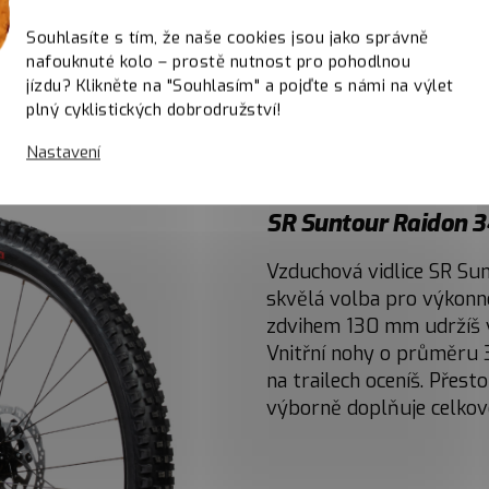
Souhlasíte s tím, že naše cookies jsou jako správně
nafouknuté kolo – prostě nutnost pro pohodlnou
jízdu? Klikněte na "Souhlasím" a pojďte s námi na výlet
plný cyklistických dobrodružství!
Nastavení
SR Suntour Raidon 
Vzduchová vidlice SR Su
skvělá volba pro výkonnou
zdvihem 130 mm udržíš v
Vnitřní nohy o průměru 
na trailech oceníš. Přest
výborně doplňuje celkovo