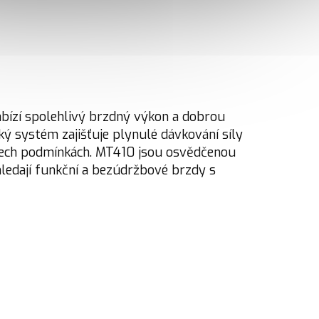
ízí spolehlivý brzdný výkon a dobrou
ký systém zajišťuje plynulé dávkování síly
všech podmínkách. MT410 jsou osvědčenou
 hledají funkční a bezúdržbové brzdy s