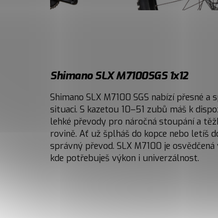
Shimano SLX M7100SGS 1x12
Shimano SLX M7100 SGS nabízí přesné a sp
situaci. S kazetou 10–51 zubů máš k dispo
lehké převody pro náročná stoupání a těž
rovině. Ať už šplháš do kopce nebo letíš d
správný převod. SLX M7100 je osvědčená v
kde potřebuješ výkon i univerzálnost.