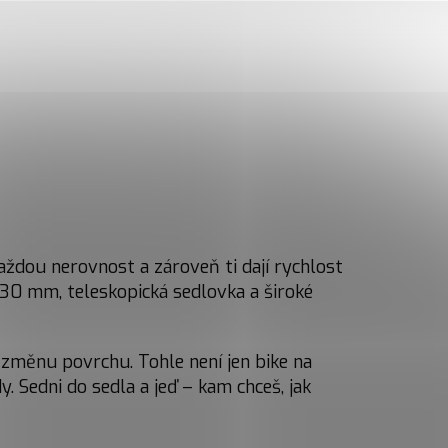
každou nerovnost a zároveň ti dají rychlost
130 mm, teleskopická sedlovka a široké
u změnu povrchu. Tohle není jen bike na
y. Sedni do sedla a jeď – kam chceš, jak