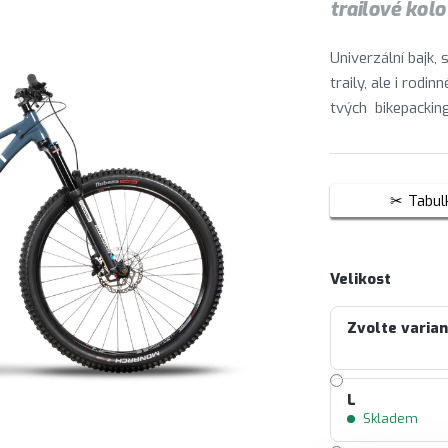
trailové kolo
Univerzální bajk,
traily, ale i rodi
tvých bikepackin
Tabulk
Velikost
Zvolte varia
L
Skladem