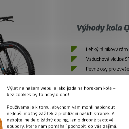
Výhody kola Q
Lehký hliníkový rám
Vzduchová vidlice S
Pevné osy pro zvýšen
Pohon Shimano 1x12
Výlet na našem webu je jako jízda na horském kole –
Teleskopická sedlo
bez cookies by to nebylo ono!
Používáme je k tomu, abychom vám mohli nabídnout
nejlepší možný zážitek z prohlížení našich stránek. A
nebojte, nejde o žádný doping, jen o drobné textové
soubory, které nám pomáhají pochopit, co vás zajímá.