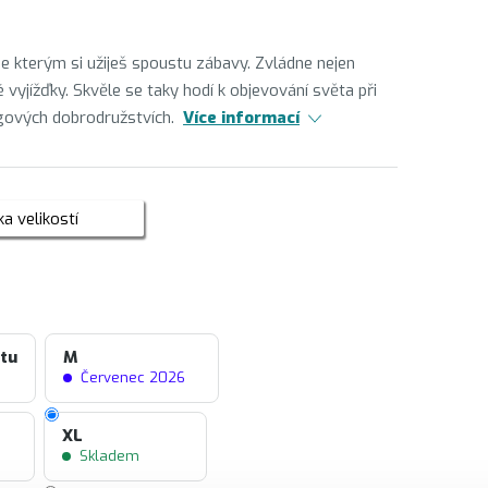
 se kterým si užiješ spoustu zábavy. Zvládne nejen
nné vyjížďky. Skvěle se taky hodí k objevování světa při
gových dobrodružstvích.
Více informací
a velikostí
ntu
M
Červenec 2026
XL
Skladem