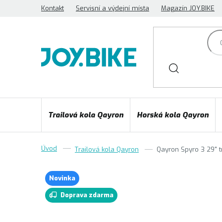
Přejít
Kontakt
Servisní a výdejní místa
Magazín JOY.BIKE
na
obsah
Trailová kola Qayron
Horská kola Qayron
Trailová kola Qayron
Qayron Spyro 3 29"
t
Novinka
Doprava zdarma