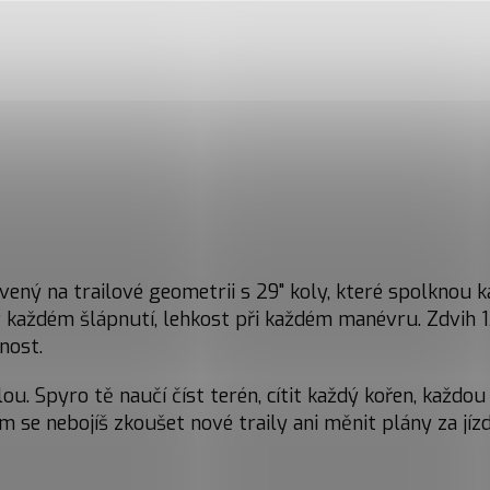
tavený na trailové geometrii s 29" koly, které spolknou 
 v každém šlápnutí, lehkost při každém manévru. Zdvih 
nost.
ou. Spyro tě naučí číst terén, cítit každý kořen, každo
ým se nebojíš zkoušet nové traily ani měnit plány za jízd