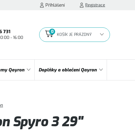
Přihlášení
Registrace
6 731
10:00 - 16:00
NÁKUPNÍ
KOŠÍK
my Qayron
Doplňky a oblečení Qayron
on
n Spyro 3 29"