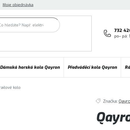
Moje objednávka
732 42
po– pá: 
Dámská horská kola Qayron
Předváděcí kola Qayron
Rá
railové kolo
Značka:
Qayr
Qayro