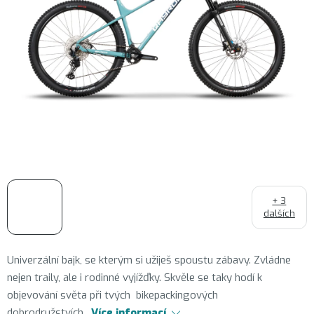
+ 3
dalších
Univerzální bajk, se kterým si užiješ spoustu zábavy. Zvládne
nejen traily, ale i rodinné vyjížďky. Skvěle se taky hodí k
objevování světa při tvých bikepackingových
dobrodružstvích.
Více informací