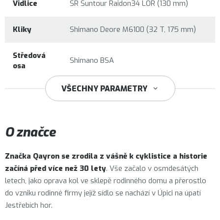
Vidlice
SR Suntour Raidon34 LOR (130 mm)
Kliky
Shimano Deore M6100 (32 T, 175 mm)
Středová
Shimano BSA
osa
VŠECHNY PARAMETRY
Shimano Deore M6100
O značce
Značka
Qayron
se zrodila z vášně k cyklistice a historie
začíná před více než 30 lety
. Vše začalo v osmdesátých
letech, jako oprava kol ve sklepě rodinného domu a přerostlo
do vzniku rodinné firmy jejíž sídlo se nachází v Úpici na úpatí
Jestřebích hor.