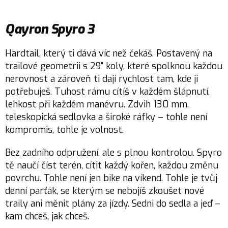
Qayron Spyro 3
Hardtail, který ti dává víc než čekáš. Postavený na
trailové geometrii s 29" koly, které spolknou každou
nerovnost a zároveň ti dají rychlost tam, kde ji
potřebuješ. Tuhost rámu cítíš v každém šlápnutí,
lehkost při každém manévru. Zdvih 130 mm,
teleskopická sedlovka a široké ráfky – tohle není
kompromis, tohle je volnost.
Bez zadního odpružení, ale s plnou kontrolou. Spyro
tě naučí číst terén, cítit každý kořen, každou změnu
povrchu. Tohle není jen bike na víkend. Tohle je tvůj
denní parťák, se kterým se nebojíš zkoušet nové
traily ani měnit plány za jízdy. Sedni do sedla a jeď –
kam chceš, jak chceš.