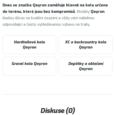
Dnes se značka Qayron zaměřuje hlavně na kola určena
do terénu, která jsou bez kompromisů
. Modely
Qayron
kladou důraz na kvalitní osazení a vždy vám nabídnou
odpovídající a často vyhledávanou výbavu na traily.
Hardtailová kola
XC a backcountry kola
Qayron
Qayron
Gravel kola Qayron
Doplňky a oblečení
Qayron
Diskuse (0)