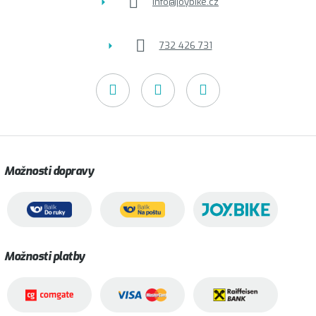
info
@
joybike.cz
732 426 731
Možnosti dopravy
Možnosti platby