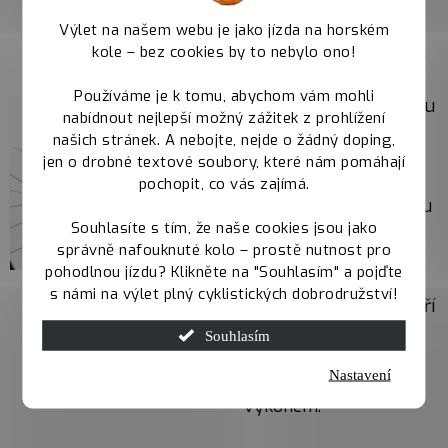
Shimano MT410
Výlet na našem webu je jako jízda na horském
kole – bez cookies by to nebylo ono!
Brzdy Shimano MT410
nabízí spolehlivý
Používáme je k tomu, abychom vám mohli
brzdný výkon a dobrou
nabídnout nejlepší možný zážitek z prohlížení
ovladatelnost.
našich stránek. A nebojte, nejde o žádný doping,
Hydraulický systém
jen o drobné textové soubory, které nám pomáhají
zajišťuje plynulé
pochopit, co vás zajímá.
dávkování síly a jistotu
Souhlasíte s tím, že naše cookies jsou jako
při brzdění v všech
správně nafouknuté kolo – prostě nutnost pro
podmínkách. MT410
pohodlnou jízdu? Klikněte na "Souhlasím" a pojďte
jsou osvědčenou
s námi na výlet plný cyklistických dobrodružství!
volbou pro jezdce, kteří
hledají funkční a
Souhlasím
bezúdržbové brzdy s
Nastavení
konzistentním
výkonem.