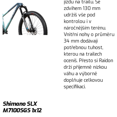
jízdu na trailu. Se
zdvihem 130 mm
udržíš vše pod
kontrolou i v
náročnějším terénu.
Vnitřní nohy o průměru
34 mm dodávají
potřebnou tuhost,
kterou na trailech
oceníš. Přesto si Raidon
drží příjemně nízkou
váhu a výborně
doplňuje celkovou
specifikaci.
Shimano SLX
M7100SGS 1x12