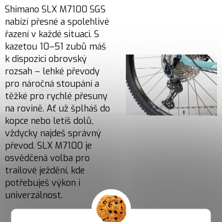
Shimano SLX M7100 SGS
nabízí přesné a spolehlivé
řazení v každé situaci. S
kazetou 10–51 zubů máš
k dispozici obrovský
rozsah – lehké převody
pro náročná stoupání a
těžké pro rychlé přesuny
na rovině. Ať už šplháš do
kopce nebo letíš dolů,
vždycky najdeš správný
převod. SLX M7100 je
osvědčená volba pro
trailové ježdění, kde
potřebuješ výkon i
univerzálnost.