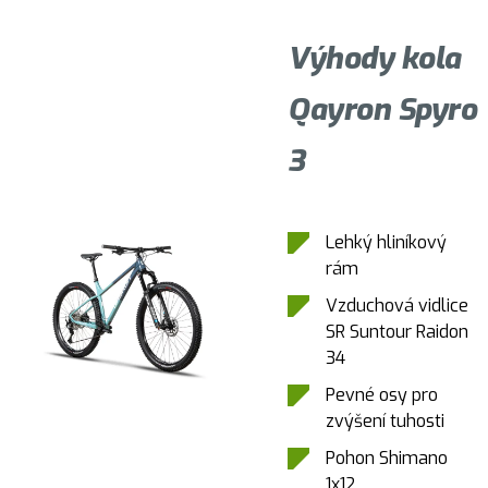
Výhody kola
Qayron Spyro
3
Lehký hliníkový
rám
Vzduchová vidlice
SR Suntour Raidon
34
Pevné osy pro
zvýšení tuhosti
Pohon Shimano
1x12