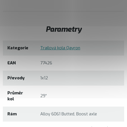
Parametry
Kategorie
Trailová kola Qayron
EAN
77426
Převody
1x12
Průměr
29“
kol
Rám
Alloy 6061 Butted, Boost axle