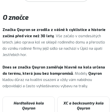
O značce
Značka
Qayron
se zrodila z vášně k cyklistice a historie
začíná před více než 30 lety
. Vše začalo v osmdesátých
letech, jako oprava kol ve sklepě rodinného domu a přerostlo
do vzniku rodinné firmy jejíž sídlo se nachází v Úpici na úpatí
Jestřebích hor.
Dnes se značka Qayron zaměřuje hlavně na kola určena
do terénu, která jsou bez kompromisů
. Modely
Qayron
kladou důraz na kvalitní osazení a vždy vám nabídnou
odpovídající a často vyhledávanou výbavu na traily.
Hardtailová kola
XC a backcountry kola
Qayron
Qayron