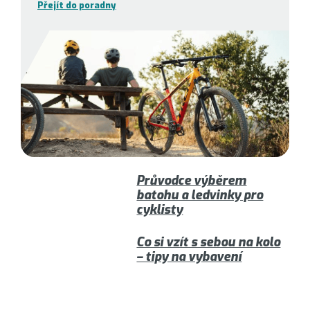
Přejít do poradny
Průvodce výběrem
batohu a ledvinky pro
cyklisty
Co si vzít s sebou na kolo
– tipy na vybavení