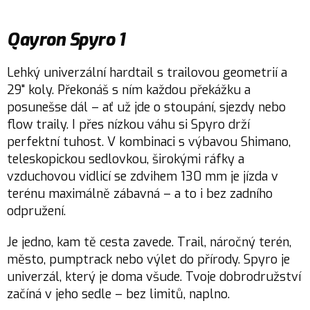
Qayron Spyro 1
Lehký univerzální hardtail s trailovou geometrií a
29" koly. Překonáš s ním každou překážku a
posunešse dál – ať už jde o stoupání, sjezdy nebo
flow traily. I přes nízkou váhu si Spyro drží
perfektní tuhost. V kombinaci s výbavou Shimano,
teleskopickou sedlovkou, širokými ráfky a
vzduchovou vidlicí se zdvihem 130 mm je jízda v
terénu maximálně zábavná – a to i bez zadního
odpružení.
Je jedno, kam tě cesta zavede. Trail, náročný terén,
město, pumptrack nebo výlet do přírody. Spyro je
univerzál, který je doma všude. Tvoje dobrodružství
začíná v jeho sedle – bez limitů, naplno.