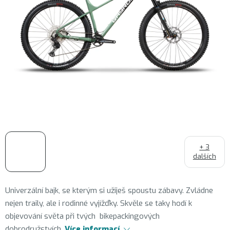
+ 3
dalších
Univerzální bajk, se kterým si užiješ spoustu zábavy. Zvládne
nejen traily, ale i rodinné vyjížďky. Skvěle se taky hodí k
objevování světa při tvých bikepackingových
dobrodružstvích.
Více informací