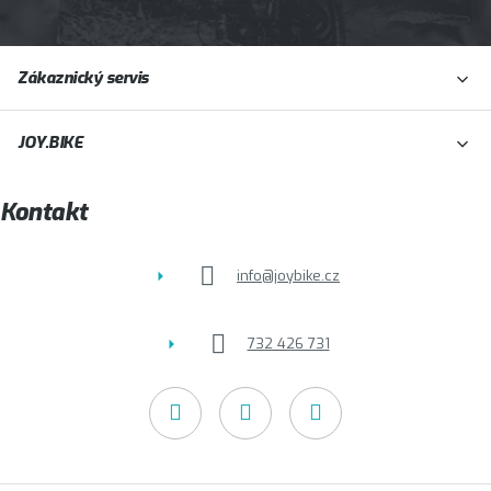
Z
Zákaznický servis
á
p
JOY.BIKE
a
t
Kontakt
í
info
@
joybike.cz
732 426 731