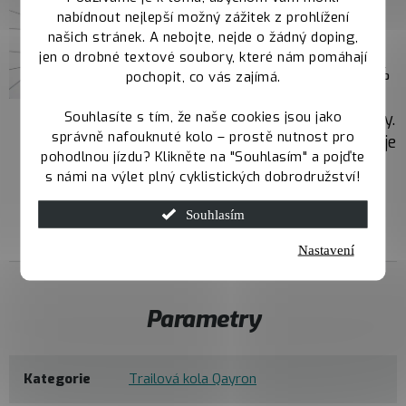
výkonné a citlivé
nabídnout nejlepší možný zážitek z prohlížení
brždění. Mechanismus
našich stránek. A nebojte, nejde o žádný doping,
Servo Wave zajišťuje
jen o drobné textové soubory, které nám pomáhají
rychlejší záběr, o 25 %
pochopit, co vás zajímá.
vyšší brzdnou sílu a
Souhlasíte s tím, že naše cookies jsou jako
kratší volný zdvih páky.
správně nafouknuté kolo – prostě nutnost pro
Minerální olej garantuje
pohodlnou jízdu? Klikněte na "Souhlasím" a pojďte
stabilní brzdný výkon
s námi na výlet plný cyklistických dobrodružství!
při každé jízdě.
Souhlasím
Nastavení
Parametry
Kategorie
Trailová kola Qayron