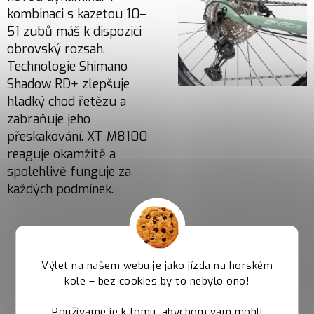
kombinaci s kazetou 10–
51 zubů máš k dispozici
obrovský rozsah.
Technologie Shimano
Shadow RD+ zlepšuje
hladký chod řetězu a
zabraňuje jeho
přeskakování. XT M8100
reaguje okamžitě a
spolehlivě funguje za
každých podmínek.
Shimano Deore
M6100
Výlet na našem webu je jako jízda na horském
kole – bez cookies by to nebylo ono!
Brzdy Shimano Deore
M6100 nabízejí
Používáme je k tomu, abychom vám mohli