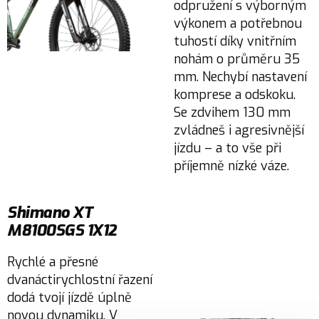
odpružení s výborným
výkonem a potřebnou
tuhostí díky vnitřním
nohám o průměru 35
mm. Nechybí nastavení
komprese a odskoku.
Se zdvihem 130 mm
zvládneš i agresivnější
jízdu – a to vše při
příjemně nízké váze.
Shimano XT
M8100SGS 1X12
Rychlé a přesné
dvanáctirychlostní řazení
dodá tvojí jízdě úplně
novou dynamiku. V