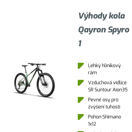
Výhody kola
Qayron Spyro
1
Lehký hliníkový
rám
Vzduchová vidlice
SR Suntour Aion35
Pevné osy pro
zvýšení tuhosti
Pohon Shimano
1x12