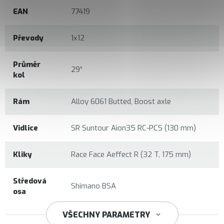
EAN
77419
Převody
1x12
Průměr
29“
kol
Rám
Alloy 6061 Butted, Boost axle
Vidlice
SR Suntour Aion35 RC-PCS (130 mm)
Kliky
Race Face Aeffect R (32 T, 175 mm)
Středová
Shimano BSA
osa
VŠECHNY PARAMETRY
Shimano Deore M6100