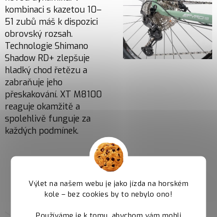
kombinaci s kazetou 10–
51 zubů máš k dispozici
obrovský rozsah.
Technologie Shimano
Shadow RD+ zlepšuje
hladký chod řetězu a
zabraňuje jeho
přeskakování. XT M8100
reaguje okamžitě a
spolehlivě funguje za
každých podmínek.
Shimano Deore
M6100
Výlet na našem webu je jako jízda na horském
kole – bez cookies by to nebylo ono!
Brzdy Shimano Deore
M6100 nabízejí
Používáme je k tomu, abychom vám mohli