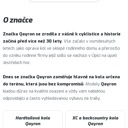
O značce
Značka
Qayron
se zrodila z vášně k cyklistice a historie
začíná před více než 30 lety
. Vše začalo v osmdesátých
letech, jako oprava kol ve sklepě rodinného domu a přerostlo
do vzniku rodinné firmy jejíž sídlo se nachází v Úpici na úpatí
Jestřebích hor.
Dnes se značka Qayron zaměřuje hlavně na kola určena
do terénu, která jsou bez kompromisů
. Modely
Qayron
kladou důraz na kvalitní osazení a vždy vám nabídnou
odpovídající a často vyhledávanou výbavu na traily.
Hardtailová kola
XC a backcountry kola
Qayron
Qayron