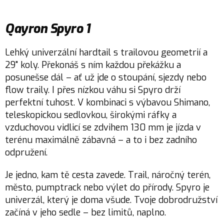
Qayron Spyro 1
Lehký univerzální hardtail s trailovou geometrií a
29" koly. Překonáš s ním každou překážku a
posunešse dál – ať už jde o stoupání, sjezdy nebo
flow traily. I přes nízkou váhu si Spyro drží
perfektní tuhost. V kombinaci s výbavou Shimano,
teleskopickou sedlovkou, širokými ráfky a
vzduchovou vidlicí se zdvihem 130 mm je jízda v
terénu maximálně zábavná – a to i bez zadního
odpružení.
Je jedno, kam tě cesta zavede. Trail, náročný terén,
město, pumptrack nebo výlet do přírody. Spyro je
univerzál, který je doma všude. Tvoje dobrodružství
začíná v jeho sedle – bez limitů, naplno.