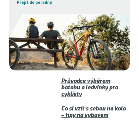
Přejít do poradny
Průvodce výběrem
batohu a ledvinky pro
cyklisty
Co si vzít s sebou na kolo
– tipy na vybavení