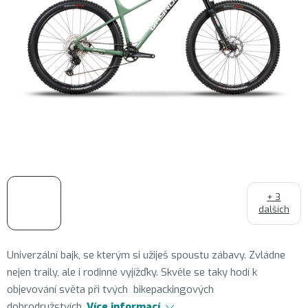
+ 3
dalších
Univerzální bajk, se kterým si užiješ spoustu zábavy. Zvládne
nejen traily, ale i rodinné vyjížďky. Skvěle se taky hodí k
objevování světa při tvých bikepackingových
dobrodružstvích.
Více informací