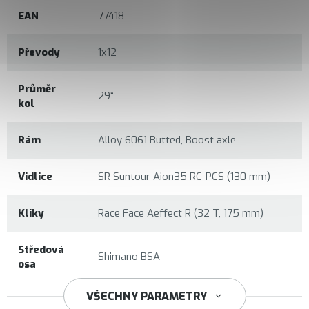
EAN
77418
Převody
1x12
Průměr
29“
kol
Rám
Alloy 6061 Butted, Boost axle
Vidlice
SR Suntour Aion35 RC-PCS (130 mm)
Kliky
Race Face Aeffect R (32 T, 175 mm)
Středová
Shimano BSA
osa
VŠECHNY PARAMETRY
Shimano Deore M6100