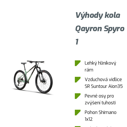
Výhody kola
Qayron Spyro
1
Lehký hliníkový
rám
Vzduchová vidlice
SR Suntour Aion35
Pevné osy pro
zvýšení tuhosti
Pohon Shimano
1x12