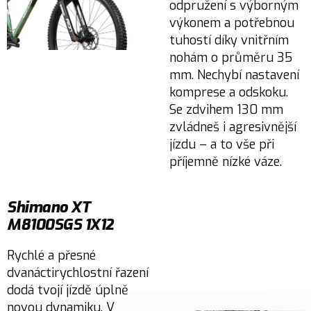
odpružení s výborným
výkonem a potřebnou
tuhostí díky vnitřním
nohám o průměru 35
mm. Nechybí nastavení
komprese a odskoku.
Se zdvihem 130 mm
zvládneš i agresivnější
jízdu – a to vše při
příjemně nízké váze.
Shimano XT
M8100SGS 1X12
Rychlé a přesné
dvanáctirychlostní řazení
dodá tvojí jízdě úplně
novou dynamiku. V