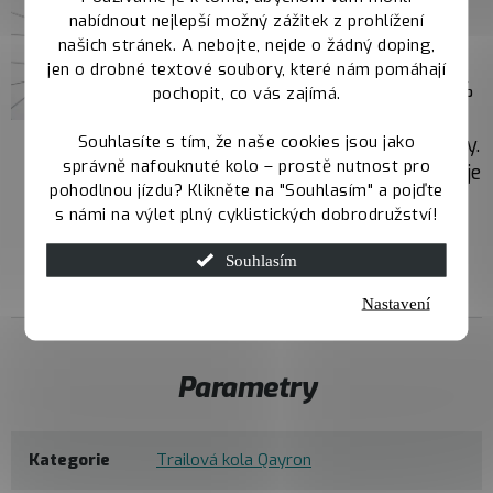
výkonné a citlivé
nabídnout nejlepší možný zážitek z prohlížení
brždění. Mechanismus
našich stránek. A nebojte, nejde o žádný doping,
Servo Wave zajišťuje
jen o drobné textové soubory, které nám pomáhají
rychlejší záběr, o 25 %
pochopit, co vás zajímá.
vyšší brzdnou sílu a
Souhlasíte s tím, že naše cookies jsou jako
kratší volný zdvih páky.
správně nafouknuté kolo – prostě nutnost pro
Minerální olej garantuje
pohodlnou jízdu? Klikněte na "Souhlasím" a pojďte
stabilní brzdný výkon
s námi na výlet plný cyklistických dobrodružství!
při každé jízdě.
Souhlasím
Nastavení
Parametry
Kategorie
Trailová kola Qayron