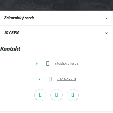
Z
Zákaznický servis
á
p
JOY.BIKE
a
t
Kontakt
í
info
@
joybike.cz
732 426 731