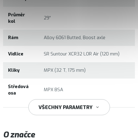
Průměr
29“
kol
Rám
Alloy 6061 Butted, Boost axle
Vidlice
SR Suntour XCR32 LOR Air (120 mm)
Kliky
MPX (32 T, 175 mm)
Středová
MPX BSA
osa
VŠECHNY PARAMETRY
Shimano Cues U6000
O značce