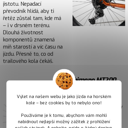
jistotu. Nepadací
převodník hlídá, aby ti
řetěz zůstal tam, kde má
– i v drsném terénu.
Dlouhá životnost
komponentů znamená
míň starostí a víc času na
jízdu. Přesně to, co od
trailového kola čekáš.
Shimano MT200
Hydraulické brzdy
Výlet na našem webu je jako jízda na horském
Shimano MT200 ti
kole – bez cookies by to nebylo ono!
dávají efektivní brzdný
výkon, na který se
Používáme je k tomu, abychom vám mohli
můžeš spolehnout v
nabídnout nejlepší možný zážitek z prohlížení
našich stránek. A nebojte, nejde o žádný doping,