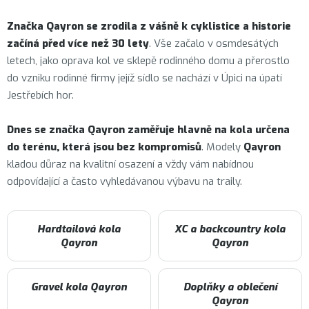
Značka
Qayron
se zrodila z vášně k cyklistice a historie
začíná před více než 30 lety
. Vše začalo v osmdesátých
letech, jako oprava kol ve sklepě rodinného domu a přerostlo
do vzniku rodinné firmy jejíž sídlo se nachází v Úpici na úpatí
Jestřebích hor.
Dnes se značka Qayron zaměřuje hlavně na kola určena
do terénu, která jsou bez kompromisů
. Modely
Qayron
kladou důraz na kvalitní osazení a vždy vám nabídnou
odpovídající a často vyhledávanou výbavu na traily.
Hardtailová kola
XC a backcountry kola
Qayron
Qayron
Gravel kola Qayron
Doplňky a oblečení
Qayron