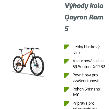
Výhody kola
Qayron Ram
5
Lehký hliníkový
rám
Vzduchová vidlice
SR Suntour XCR 32
Pevné osy pro
zvýšení tuhosti
Pohon Shimano
1x10
Příprava pro