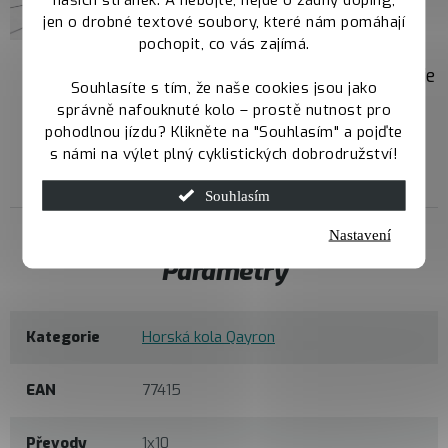
každé situaci.
jen o drobné textové soubory, které nám pomáhají
Jednoduchá údržba ti
pochopit, co vás zajímá.
ušetří čas i starosti.
Prostě fungují – a to je
Souhlasíte s tím, že naše cookies jsou jako
přesně to, co od brzd
správně nafouknuté kolo – prostě nutnost pro
chceš.
pohodlnou jízdu? Klikněte na "Souhlasím" a pojďte
s námi na výlet plný cyklistických dobrodružství!
Souhlasím
Nastavení
Parametry
Kategorie
Horská kola Qayron
EAN
77415
Převody
1x10