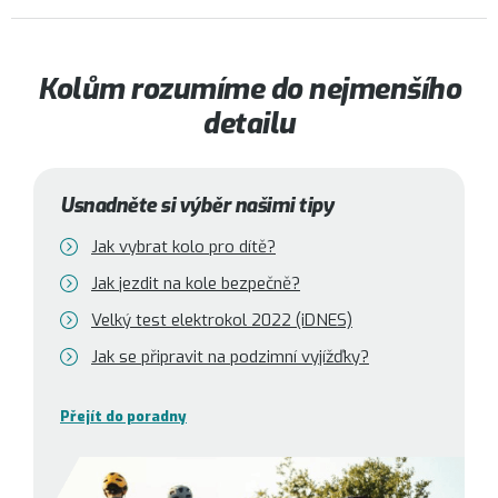
Kolům rozumíme do nejmenšího
detailu
Usnadněte si výběr našimi tipy
Jak vybrat kolo pro dítě?
Jak jezdit na kole bezpečně?
Velký test elektrokol 2022 (iDNES)
Jak se připravit na podzimní vyjížďky?
Přejít do poradny