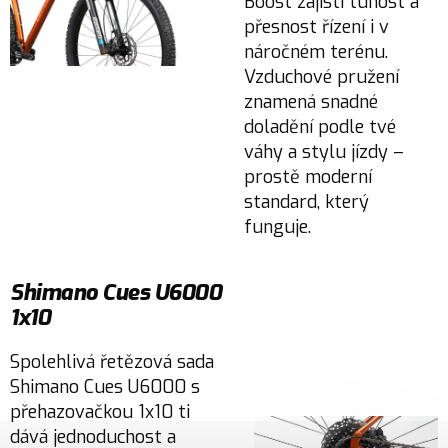
Boost zajistí tuhost a
přesnost řízení i v
náročném terénu.
Vzduchové pružení
znamená snadné
doladění podle tvé
váhy a stylu jízdy –
prostě moderní
standard, který
funguje.
Shimano Cues U6000
1x10
Spolehlivá řetězová sada
Shimano Cues U6000 s
přehazovačkou 1x10 ti
dává jednoduchost a