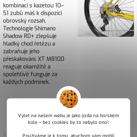
kombinaci s kazetou 10–
51 zubů máš k dispozici
obrovský rozsah.
Technologie Shimano
Shadow RD+ zlepšuje
hladký chod řetězu a
zabraňuje jeho
přeskakování. XT M8100
reaguje okamžitě a
spolehlivě funguje za
každých podmínek.
Shimano Deore
M6100
Výlet na našem webu je jako jízda na horském
kole – bez cookies by to nebylo ono!
Brzdy Shimano Deore
M6100 nabízejí
Používáme je k tomu, abychom vám mohli