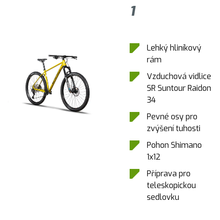
1
Lehký hliníkový
rám
Vzduchová vidlice
SR Suntour Raidon
34
Pevné osy pro
zvýšení tuhosti
Pohon Shimano
1x12
Příprava pro
teleskopickou
sedlovku