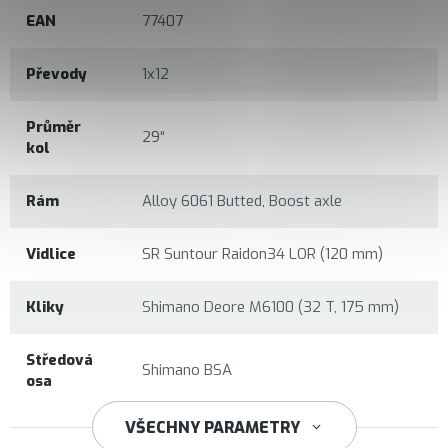
EAN
77407
Převody
1x12
Průměr
29“
kol
Rám
Alloy 6061 Butted, Boost axle
Vidlice
SR Suntour Raidon34 LOR (120 mm)
Kliky
Shimano Deore M6100 (32 T, 175 mm)
Středová
Shimano BSA
osa
VŠECHNY PARAMETRY
Shimano Deore M6100