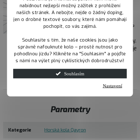
výkonné a citlivé
nabídnout nejlepší možný zážitek z prohlížení
brždění. Mechanismus
našich stránek. A nebojte, nejde o žádný doping,
Servo Wave zajišťuje
jen o drobné textové soubory, které nám pomáhají
rychlejší záběr, o 25 %
pochopit, co vás zajímá.
vyšší brzdnou sílu a
Souhlasíte s tím, že naše cookies jsou jako
kratší volný zdvih páky.
správně nafouknuté kolo – prostě nutnost pro
Minerální olej garantuje
pohodlnou jízdu? Klikněte na "Souhlasím" a pojďte
stabilní brzdný výkon
s námi na výlet plný cyklistických dobrodružství!
při každé jízdě.
Souhlasím
Nastavení
Parametry
Kategorie
Horská kola Qayron