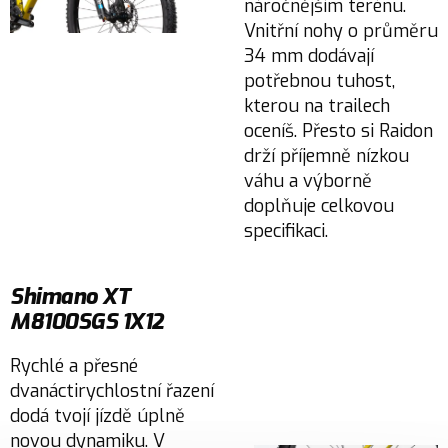
náročnějším terénu.
Vnitřní nohy o průměru
34 mm dodávají
potřebnou tuhost,
kterou na trailech
oceníš. Přesto si Raidon
drží příjemně nízkou
váhu a výborně
doplňuje celkovou
specifikaci.
Shimano XT
M8100SGS 1X12
Rychlé a přesné
dvanáctirychlostní řazení
dodá tvojí jízdě úplně
novou dynamiku. V