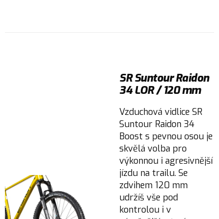
SR Suntour Raidon
34 LOR / 120 mm
Vzduchová vidlice SR
Suntour Raidon 34
Boost s pevnou osou je
skvělá volba pro
výkonnou i agresivnější
jízdu na trailu. Se
zdvihem 120 mm
udržíš vše pod
kontrolou i v