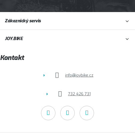
Z
Zákaznický servis
á
p
JOY.BIKE
a
t
Kontakt
í
info
@
joybike.cz
732 426 731