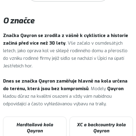
O značce
Značka
Qayron
se zrodila z vášně k cyklistice a historie
začíná před více než 30 lety
. Vše začalo v osmdesátých
letech, jako oprava kol ve sklepě rodinného domu a přerostlo
do vzniku rodinné firmy jejíž sídlo se nachází v Úpici na úpatí
Jestřebích hor.
Dnes se značka Qayron zaměřuje hlavně na kola určena
do terénu, která jsou bez kompromisů
. Modely
Qayron
kladou důraz na kvalitní osazení a vždy vám nabídnou
odpovídající a často vyhledávanou výbavu na traily.
Hardtailová kola
XC a backcountry kola
Qayron
Qayron