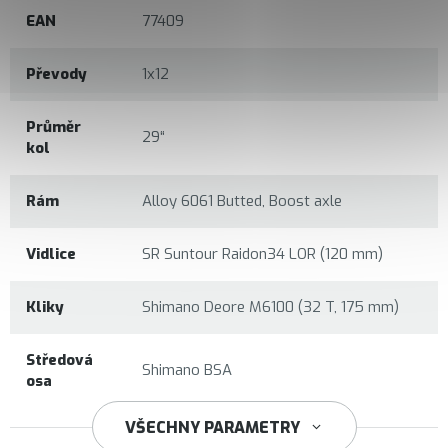
EAN
77409
Převody
1x12
Průměr
29“
kol
Rám
Alloy 6061 Butted, Boost axle
Vidlice
SR Suntour Raidon34 LOR (120 mm)
Kliky
Shimano Deore M6100 (32 T, 175 mm)
Středová
Shimano BSA
osa
VŠECHNY PARAMETRY
Shimano Deore M6100