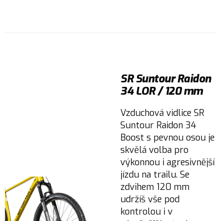
SR Suntour Raidon
34 LOR / 120 mm
Vzduchová vidlice SR
Suntour Raidon 34
Boost s pevnou osou je
skvělá volba pro
výkonnou i agresivnější
jízdu na trailu. Se
zdvihem 120 mm
udržíš vše pod
kontrolou i v