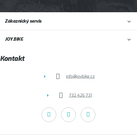
Z
Zákaznický servis
á
p
JOY.BIKE
a
t
Kontakt
í
info
@
joybike.cz
732 426 731