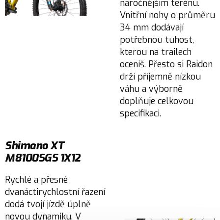
náročnějším terénu.
Vnitřní nohy o průměru
34 mm dodávají
potřebnou tuhost,
kterou na trailech
oceníš. Přesto si Raidon
drží příjemně nízkou
váhu a výborně
doplňuje celkovou
specifikaci.
Shimano XT
M8100SGS 1X12
Rychlé a přesné
dvanáctirychlostní řazení
dodá tvojí jízdě úplně
novou dynamiku. V