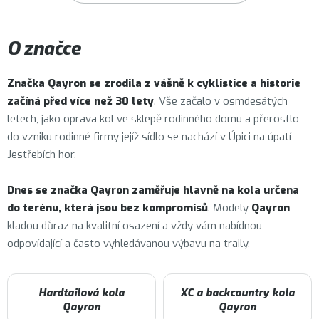
O značce
Značka
Qayron
se zrodila z vášně k cyklistice a historie
začíná před více než 30 lety
. Vše začalo v osmdesátých
letech, jako oprava kol ve sklepě rodinného domu a přerostlo
do vzniku rodinné firmy jejíž sídlo se nachází v Úpici na úpatí
Jestřebích hor.
Dnes se značka Qayron zaměřuje hlavně na kola určena
do terénu, která jsou bez kompromisů
. Modely
Qayron
kladou důraz na kvalitní osazení a vždy vám nabídnou
odpovídající a často vyhledávanou výbavu na traily.
Hardtailová kola
XC a backcountry kola
Qayron
Qayron