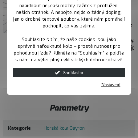
výkonné a citlivé
nabídnout nejlepší možný zážitek z prohlížení
brždění. Mechanismus
našich stránek. A nebojte, nejde o žádný doping,
Servo Wave zajišťuje
jen o drobné textové soubory, které nám pomáhají
rychlejší záběr, o 25 %
pochopit, co vás zajímá.
vyšší brzdnou sílu a
Souhlasíte s tím, že naše cookies jsou jako
kratší volný zdvih páky.
správně nafouknuté kolo – prostě nutnost pro
Minerální olej garantuje
pohodlnou jízdu? Klikněte na "Souhlasím" a pojďte
stabilní brzdný výkon
s námi na výlet plný cyklistických dobrodružství!
při každé jízdě.
Souhlasím
Nastavení
Parametry
Kategorie
Horská kola Qayron