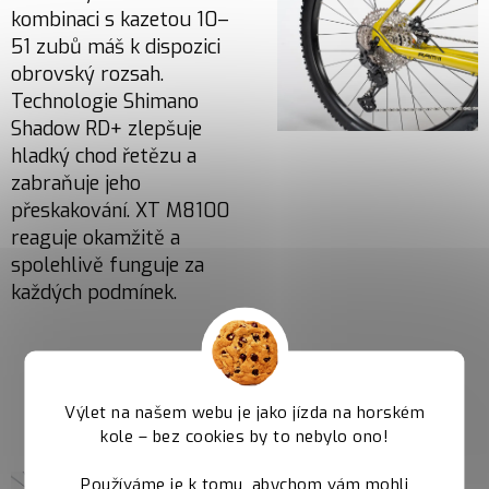
kombinaci s kazetou 10–
51 zubů máš k dispozici
obrovský rozsah.
Technologie Shimano
Shadow RD+ zlepšuje
hladký chod řetězu a
zabraňuje jeho
přeskakování. XT M8100
reaguje okamžitě a
spolehlivě funguje za
každých podmínek.
Shimano Deore
M6100
Výlet na našem webu je jako jízda na horském
kole – bez cookies by to nebylo ono!
Brzdy Shimano Deore
M6100 nabízejí
Používáme je k tomu, abychom vám mohli