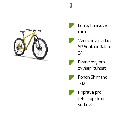
1
Lehký hliníkový
rám
Vzduchová vidlice
SR Suntour Raidon
34
Pevné osy pro
zvýšení tuhosti
Pohon Shimano
1x12
Příprava pro
teleskopickou
sedlovku