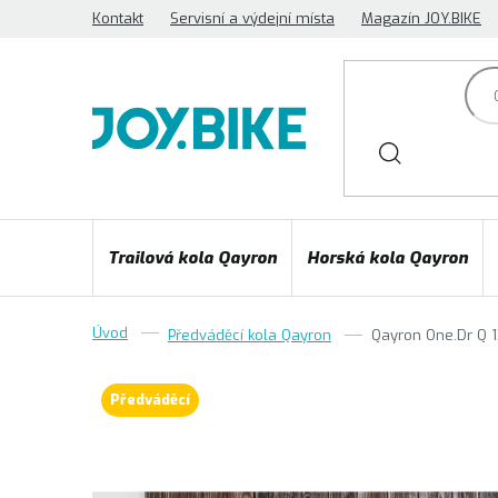
Přejít
Kontakt
Servisní a výdejní místa
Magazín JOY.BIKE
na
obsah
Trailová kola Qayron
Horská kola Qayron
Předváděcí kola Qayron
Qayron One.Dr Q 1X
Předváděcí