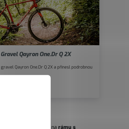
! Gravel Qayron One.Dr Q 2X
 gravel Qayron One.Dr Q 2X a přinesl podrobnou
Přečíst recenzi
énu
. Postavili jsme ho na
rámu s