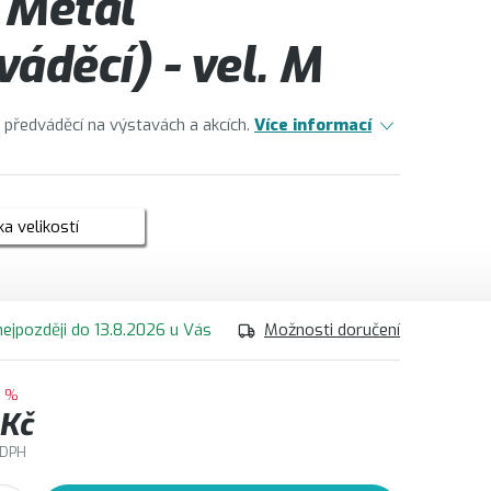
 Metal
áděcí) - vel. M
o předváděcí na výstavách a akcích.
Více informací
a velikostí
13.8.2026
Možnosti doručení
8 %
 Kč
 DPH