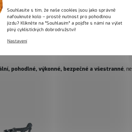
řejmě
vnitřním vedením bowdenů
. Na rámu a
karbono
Souhlasíte s tím, že naše cookies jsou jako správně
íc košíků na bidony. Gravel jsme designovali speciálně
nafouknuté kolo – prostě nutnost pro pohodlnou
m ti pomůže
jednopřevodník a 11 rychlostí s rozsahe
jízdu? Klikněte na "Souhlasím" a pojďte s námi na výlet
vit přesně podle svých představ.
plný cyklistických dobrodružství!
ravel
si své vlastnosti zachovává v každém terénu. St
Nastavení
 na denním pořádku. Už není na co čekat. Tvoje jízda 
lní, pohodlné, výkonné, bezpečné a všestranné
, n