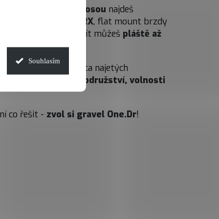
vé vidlici s pevnou osou
najdeš
 pro
sadu Shimano GRX
, flat mount brzdy
m 11 až 42 zubů
. Použít můžeš
pláště až
Souhlasím
rmá stoupání a spousta najetých
bude ve znamení
dobrodružství, volnosti
ení co řešit -
zvol si gravel One.Dr
!