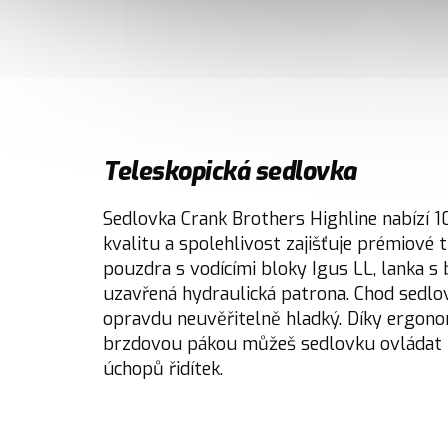
Teleskopická sedlovka
Sedlovka Crank Brothers Highline nabízí 
kvalitu a spolehlivost zajišťuje prémiové 
pouzdra s vodícími bloky Igus LL, lanka s
uzavřená hydraulická patrona. Chod sedlo
opravdu neuvěřitelně hladký. Díky ergono
brzdovou pákou můžeš sedlovku ovládat z
úchopů řidítek.