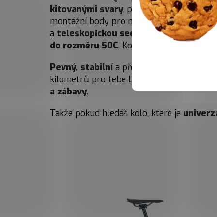
kitovanými svary
, pevnou osou a samoz
montážní body pro nosiče, blatníky nebo v
a
teleskopickou sedlovku
. Se stoupání
do rozměru 50C
. Kolo si tak můžeš upra
Pevný, stabilní
a přesto opravdu
hbitý g
kilometrů pro tebe budou s tímto modelem
a zábavy
.
Takže pokud hledáš kolo, které je
univerzá