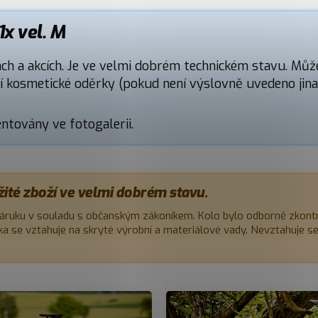
x vel. M
ách a akcích. Je ve velmi dobrém technickém stavu. Můž
ní kosmetické oděrky (pokud není výslovně uvedeno jinak
továny ve fotogalerii.
žité zboží ve velmi dobrém stavu.
áruku v souladu s občanským zákoníkem. Kolo bylo odborně zkont
uka se vztahuje na skryté výrobní a materiálové vady. Nevztahuje s