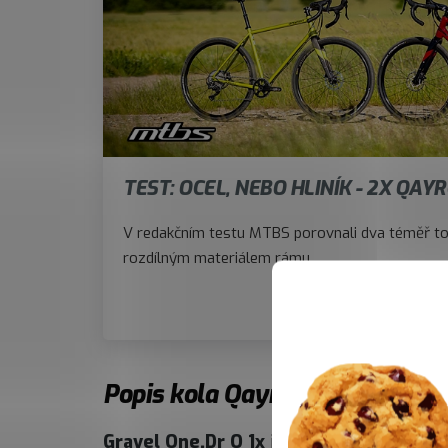
TEST: OCEL, NEBO HLINÍK - 2X QAY
V redakčním testu MTBS porovnali dva téměř t
rozdílným materiálem rámu.
Přečíst test
Popis kola Qayron One.Dr Q 1X
Gravel One.Dr Q 1x
je vyladěný model, kte