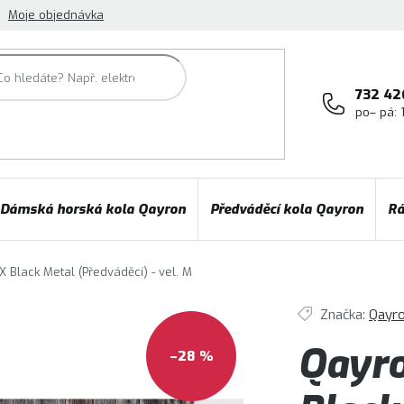
Moje objednávka
732 42
po– pá: 
Dámská horská kola Qayron
Předváděcí kola Qayron
Rá
 Black Metal (Předváděcí) - vel. M
Značka:
Qayr
Qayro
–28 %