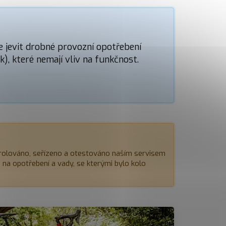
e jevit drobné provozní opotřebení
), které nemají vliv na funkčnost.
rolováno, seřízeno a otestováno naším servisem
e na opotřebení a vady, se kterými bylo kolo