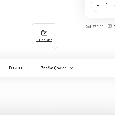
Kód:
77319P
+ 8 dalších
Diskuze
Značka
Qayron