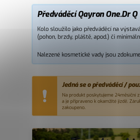
Předváděcí Qayron One.Dr Q 1
Kolo sloužilo jako předváděcí na výstav
(pohon, brzdy, pláště, apod.) či minimál
Nalezené kosmetické vady jsou zdokumen
Jedná se o předváděcí / pou
Na produkt poskytujeme 24měsíční z
a je připraveno k okamžité jízdě. Zár
zakoupeno.