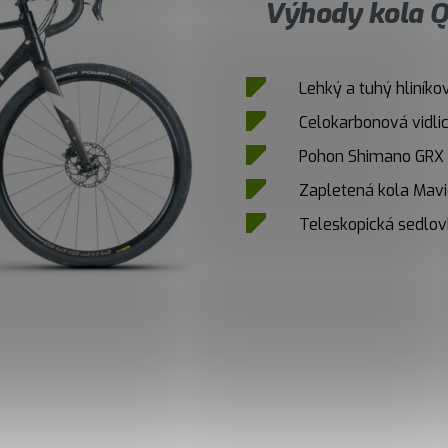
Výhody kola Q
Lehký a tuhý hliník
Celokarbonová vidli
Pohon Shimano GRX 1
Zapletená kola Mavi
Teleskopická sedlo