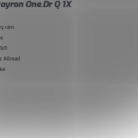
ayron One.Dr Q 1X
ový rám
ce
x11
c Allroad
vka