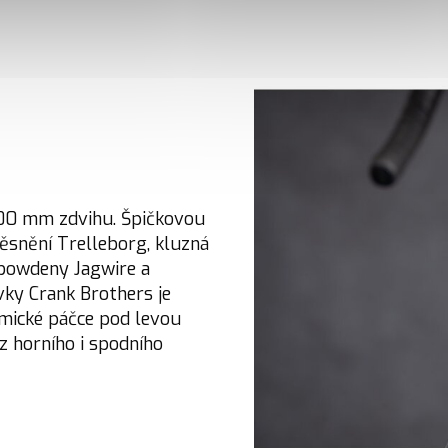
100 mm zdvihu. Špičkovou
těsnění Trelleborg, kluzná
 bowdeny Jagwire a
vky Crank Brothers je
mické páčce pod levou
 horního i spodního