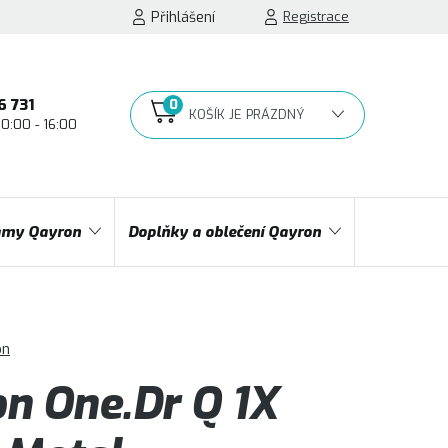
Přihlášení
Registrace
6 731
10:00 - 16:00
NÁKUPNÍ
KOŠÍK
my Qayron
Doplňky a oblečení Qayron
on
n One.Dr Q 1X