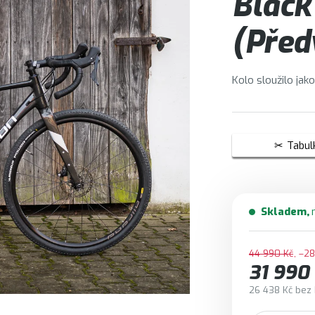
Black
(Předv
Kolo sloužilo jak
Tabulk
Skladem
44 990 Kč
–2
31 990
26 438 Kč bez
Měrná cena: