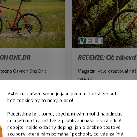
RON ONE.DR
RECENZE: Cíl: zábava
otožné Qayron One.Dr s
Magazín iVelo otestoval náš
recenzi.
Výlet na našem webu je jako jízda na horském kole –
bez cookies by to nebylo ono!
Používáme je k tomu, abychom vám mohli nabídnout
nejlepší možný zážitek z prohlížení našich stránek. A
nebojte, nejde o žádný doping, jen o drobné textové
soubory, které nám pomáhají pochopit, co vás zajímá.
rý si své jízdní
vlastnosti zachovává i v lehkém ter