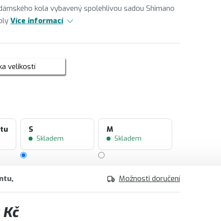
dámského kola vybavený spolehlivou sadou Shimano
oly
Více informací
a velikostí
ntu
S
M
Skladem
Skladem
ntu
Možnosti doručení
 Kč