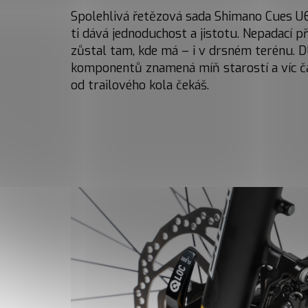
Spolehlivá řetězová sada Shimano Cues 
ti dává jednoduchost a jistotu. Nepadací př
zůstal tam, kde má – i v drsném terénu. 
komponentů znamená míň starostí a víc čas
od trailového kola čekáš.