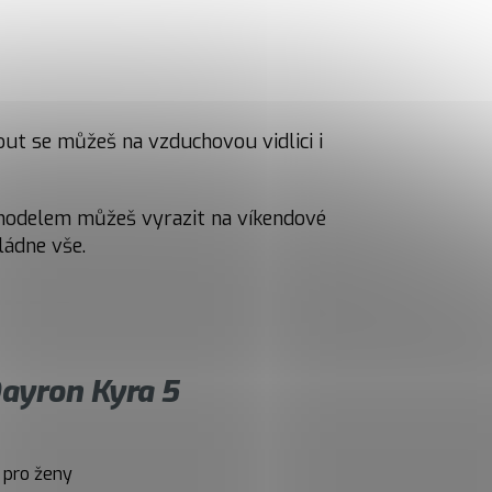
t se můžeš na vzduchovou vidlici i
 modelem můžeš vyrazit na víkendové
ládne vše.
ayron Kyra 5
 pro ženy