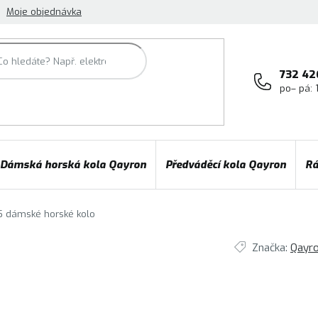
Moje objednávka
732 42
po– pá: 
Dámská horská kola Qayron
Předváděcí kola Qayron
Rá
 5
dámské horské kolo
Značka:
Qayr