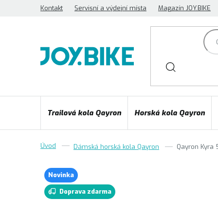
Přejít
Kontakt
Servisní a výdejní místa
Magazín JOY.BIKE
na
obsah
Trailová kola Qayron
Horská kola Qayron
Dámská horská kola Qayron
Qayron Kyra
Novinka
Doprava zdarma