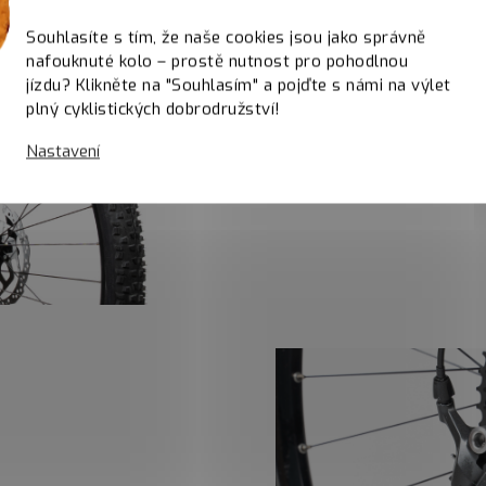
SR Suntour XCR32 LO
Souhlasíte s tím, že naše cookies jsou jako správně
nafouknuté kolo – prostě nutnost pro pohodlnou
SR Suntour XCR32 LOR Air
jízdu? Klikněte na "Souhlasím" a pojďte s námi na výlet
to, co potřebuješ. Lehká,
plný cyklistických dobrodružství!
zajistí tuhost a přesnost
Nastavení
pružení znamená snadné d
prostě moderní standard,