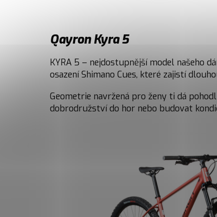
Qayron Kyra 5
KYRA 5 – nejdostupnější model našeho dá
osazení Shimano Cues, které zajistí dlouh
Geometrie navržená pro ženy ti dá pohodl
dobrodružství do hor nebo budovat kondic