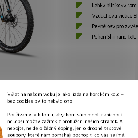
Lehký hliníkový rám
Vzduchová vidlice S
Pevné osy pro zvýšen
Pohon Shimano 1x10
Výlet na našem webu je jako jízda na horském kole –
bez cookies by to nebylo ono!
Používáme je k tomu, abychom vám mohli nabídnout
nejlepší možný zážitek z prohlížení našich stránek. A
nebojte, nejde o žádný doping, jen o drobné textové
soubory, které nám pomáhají pochopit, co vás zajímá.