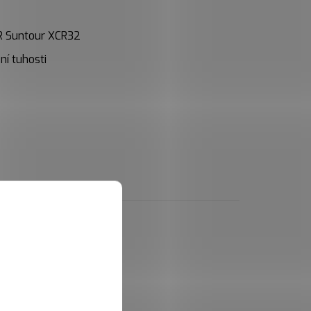
R Suntour XCR32
í tuhosti