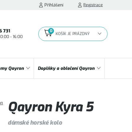
Přihlášení
Registrace
6 731
10:00 - 16:00
NÁKUPNÍ
KOŠÍK
my Qayron
Doplňky a oblečení Qayron
Qayron Kyra 5
on
dámské horské kolo