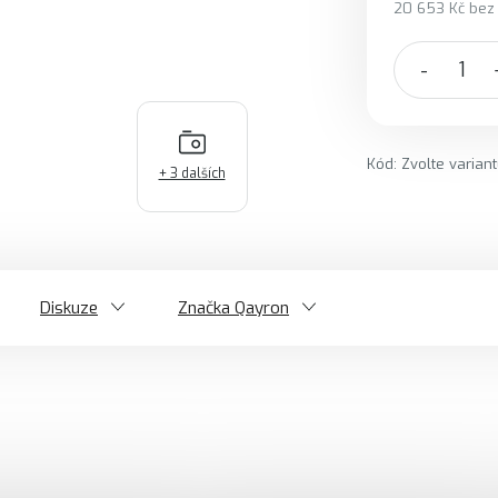
20 653 Kč bez
Měrná cena:
Kód:
Zvolte varian
+ 3 dalších
Diskuze
Značka
Qayron