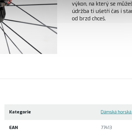
výkon, na který se můžeš
údržba ti ušetří čas i sta
od brzd chceš.
Kategorie
Dámská horská 
EAN
77413