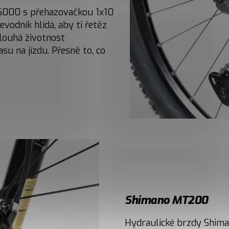
U6000 s přehazovačkou 1x10
evodník hlídá, aby ti řetěz
Dlouhá životnost
u na jízdu. Přesně to, co
Shimano MT200
Hydraulické brzdy Shima