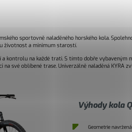
mského sportovně naladěného horského kola. Spolehnou
ou životnost a minimum starostí.
í a kontrolu na každé trati. S tímto dobře vybaveným
i na své oblíbené trase. Univerzálně naladěná KYRA zv
Výhody kola Q
Geometrie navržená