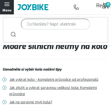
Přejít
Regist
na
obsah
Trailová kola Qayron
Horská kola Qayron
Modré silniční helmy na kolo
Dámská horská kola Qayron
Předváděcí kola Qayron
Usnadněte si výběr kola našimi tipy
Rámy Qayron
Jak vybrat kolo - kompletní průvodce od profesionálů
Doplňky a oblečení Qayron
Jak zjistit a vybrat správnou velikost kola: Kompletní
průvodce
Kontakt
Servisní a výdejní místa
Magazín JOY.BIKE
Jak na správné mytí kola?
Moje objednávka