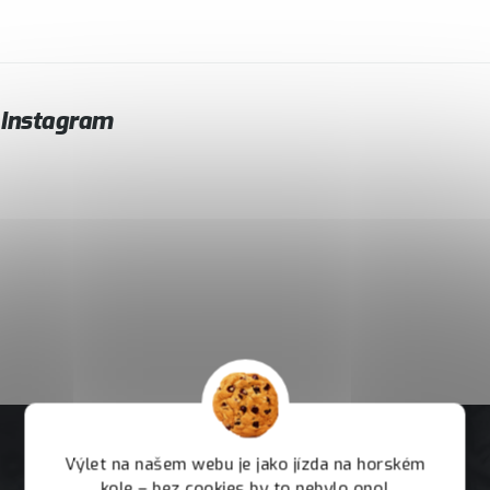
Instagram
Výlet na našem webu je jako jízda na horském
kole – bez cookies by to nebylo ono!