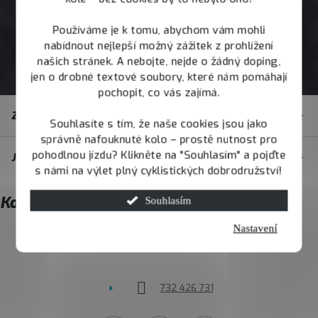
Používáme je k tomu, abychom vám mohli
nabídnout nejlepší možný zážitek z prohlížení
našich stránek. A nebojte, nejde o žádný doping,
jen o drobné textové soubory, které nám pomáhají
pochopit, co vás zajímá.
Z
Zákaznický servis
á
Souhlasíte s tím, že naše cookies jsou jako
správně nafouknuté kolo – prostě nutnost pro
p
pohodlnou jízdu? Klikněte na "Souhlasím" a pojďte
JOY.BIKE
a
s námi na výlet plný cyklistických dobrodružství!
t
Kontakt
Souhlasím
í
Nastavení
info
@
joybike.cz
732 426 731