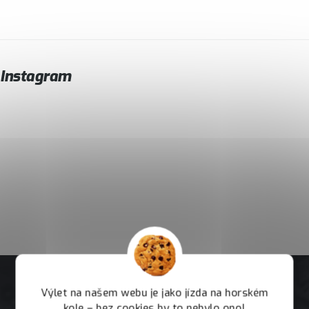
Instagram
Výlet na našem webu je jako jízda na horském
kole – bez cookies by to nebylo ono!