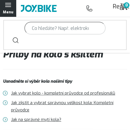
Přejít
Regist
na
obsah
Trailová kola Qayron
Horská kola Qayron
Přilby na kolo s kšiltem
Dámská horská kola Qayron
Předváděcí kola Qayron
Usnadněte si výběr kola našimi tipy
Rámy Qayron
Jak vybrat kolo - kompletní průvodce od profesionálů
Doplňky a oblečení Qayron
Jak zjistit a vybrat správnou velikost kola: Kompletní
průvodce
Kontakt
Servisní a výdejní místa
Magazín JOY.BIKE
Jak na správné mytí kola?
Moje objednávka