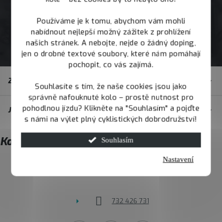
Používáme je k tomu, abychom vám mohli
nabídnout nejlepší možný zážitek z prohlížení
našich stránek. A nebojte, nejde o žádný doping,
jen o drobné textové soubory, které nám pomáhají
pochopit, co vás zajímá.
Z
Zákaznický servis
á
Souhlasíte s tím, že naše cookies jsou jako
správně nafouknuté kolo – prostě nutnost pro
p
pohodlnou jízdu? Klikněte na "Souhlasím" a pojďte
JOY.BIKE
a
s námi na výlet plný cyklistických dobrodružství!
t
Kontakt
Souhlasím
í
Nastavení
info
@
joybike.cz
732 426 731