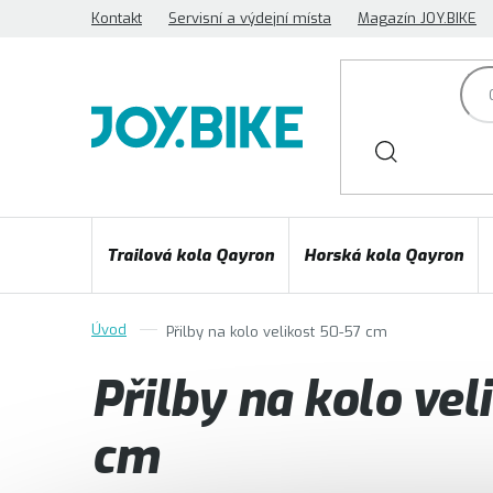
Přejít
Kontakt
Servisní a výdejní místa
Magazín JOY.BIKE
na
obsah
Trailová kola Qayron
Horská kola Qayron
Přilby na kolo velikost 50-57 cm
Přilby na kolo vel
cm