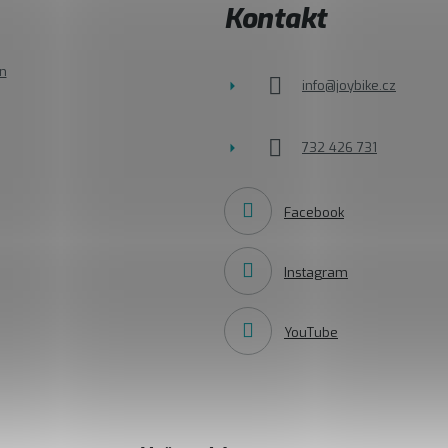
Kontakt
n
info
@
joybike.cz
732 426 731
Facebook
Instagram
YouTube