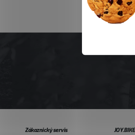
Z
Zákaznický servis
JOY.BIK