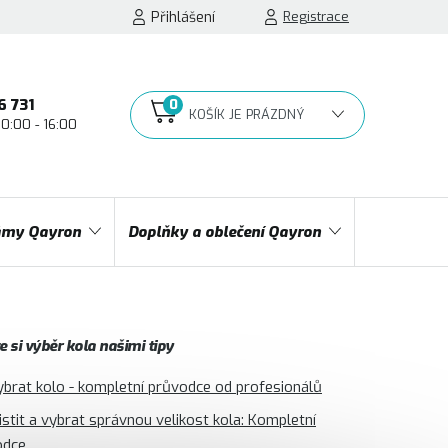
Přihlášení
Registrace
6 731
10:00 - 16:00
NÁKUPNÍ
KOŠÍK
my Qayron
Doplňky a oblečení Qayron
 si výběr kola našimi tipy
ybrat kolo - kompletní průvodce od profesionálů
jistit a vybrat správnou velikost kola: Kompletní
odce