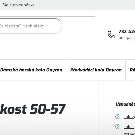
Moje objednávka
732 42
po– pá: 
Dámská horská kola Qayron
Předváděcí kola Qayron
Rá
ikost 50-57
Usnadněte
Jak v
Jak z
prův