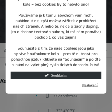
kole – bez cookies by to nebylo ono!
Používáme je k tomu, abychom vám mohli
nabídnout nejlepší možný zážitek z prohlížení
našich stránek. A nebojte, nejde o žádný doping,
jen o drobné textové soubory, které nám pomáhají
pochopit, co vás zajímá.
Z
Souhlasíte s tím, že naše cookies jsou jako
Zákaznický servis
á
správně nafouknuté kolo – prostě nutnost pro
pohodlnou jízdu? Klikněte na "Souhlasím" a pojďte
p
s námi na výlet plný cyklistických dobrodružství!
JOY.BIKE
a
t
Souhlasím
Kontakt
í
Nastavení
info
@
joybike.cz
732 426 731