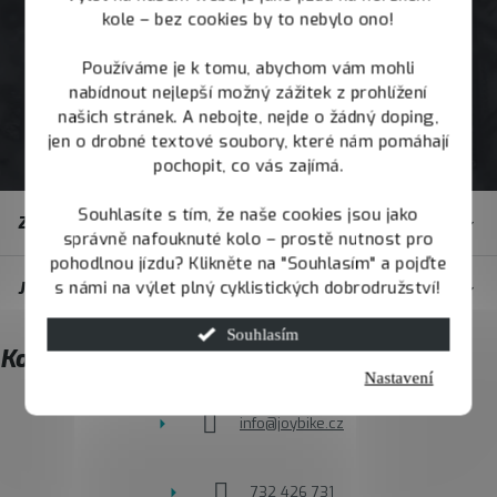
kole – bez cookies by to nebylo ono!
Používáme je k tomu, abychom vám mohli
nabídnout nejlepší možný zážitek z prohlížení
našich stránek. A nebojte, nejde o žádný doping,
jen o drobné textové soubory, které nám pomáhají
pochopit, co vás zajímá.
Z
Souhlasíte s tím, že naše cookies jsou jako
Zákaznický servis
á
správně nafouknuté kolo – prostě nutnost pro
pohodlnou jízdu? Klikněte na "Souhlasím" a pojďte
p
s námi na výlet plný cyklistických dobrodružství!
JOY.BIKE
a
t
Souhlasím
Kontakt
í
Nastavení
info
@
joybike.cz
732 426 731