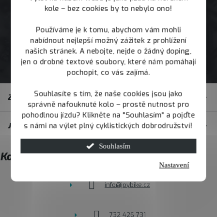
kole – bez cookies by to nebylo ono!
Používáme je k tomu, abychom vám mohli
nabídnout nejlepší možný zážitek z prohlížení
našich stránek. A nebojte, nejde o žádný doping,
jen o drobné textové soubory, které nám pomáhají
pochopit, co vás zajímá.
Z
Souhlasíte s tím, že naše cookies jsou jako
Zákaznický servis
á
správně nafouknuté kolo – prostě nutnost pro
pohodlnou jízdu? Klikněte na "Souhlasím" a pojďte
p
s námi na výlet plný cyklistických dobrodružství!
JOY.BIKE
a
t
Souhlasím
Kontakt
í
Nastavení
info
@
joybike.cz
732 426 731