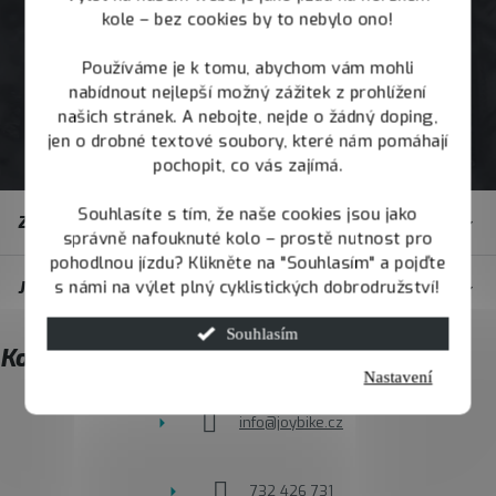
kole – bez cookies by to nebylo ono!
Používáme je k tomu, abychom vám mohli
nabídnout nejlepší možný zážitek z prohlížení
našich stránek. A nebojte, nejde o žádný doping,
jen o drobné textové soubory, které nám pomáhají
pochopit, co vás zajímá.
Z
Souhlasíte s tím, že naše cookies jsou jako
Zákaznický servis
á
správně nafouknuté kolo – prostě nutnost pro
pohodlnou jízdu? Klikněte na "Souhlasím" a pojďte
p
s námi na výlet plný cyklistických dobrodružství!
JOY.BIKE
a
t
Souhlasím
Kontakt
í
Nastavení
info
@
joybike.cz
732 426 731