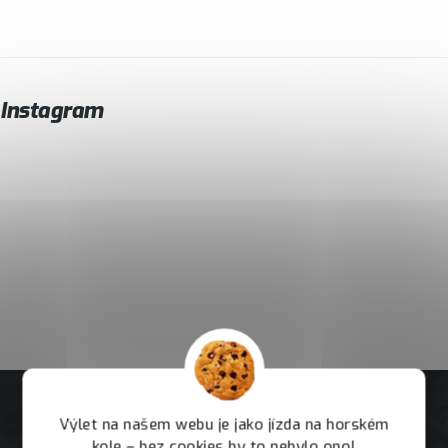
Instagram
Výlet na našem webu je jako jízda na horském
kole – bez cookies by to nebylo ono!