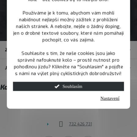
Používáme je k tomu, abychom vám mohli
nabídnout nejlepší možný zážitek z prohlížení
našich stránek. A nebojte, nejde o žádný doping,
jen o drobné textové soubory, které nám pomáhají
pochopit, co vás zajímá.
Z
Zákaznický servis
á
Souhlasíte s tím, že naše cookies jsou jako
správně nafouknuté kolo – prostě nutnost pro
p
pohodlnou jízdu? Klikněte na "Souhlasím" a pojďte
JOY.BIKE
a
s námi na výlet plný cyklistických dobrodružství!
t
Kontakt
Souhlasím
í
Nastavení
info
@
joybike.cz
732 426 731