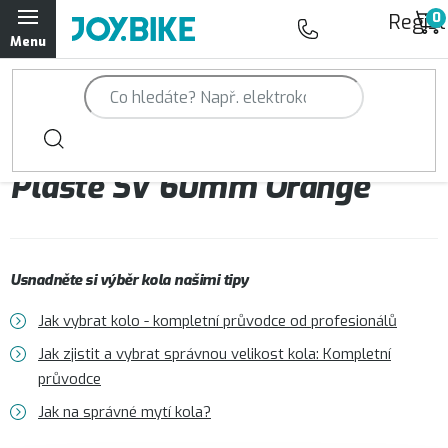
Přejít
Regist
na
obsah
Trailová kola Qayron
Horská kola Qayron
Pláště SV 60mm Orange
Dámská horská kola Qayron
Předváděcí kola Qayron
Usnadněte si výběr kola našimi tipy
Rámy Qayron
Jak vybrat kolo - kompletní průvodce od profesionálů
Doplňky a oblečení Qayron
Jak zjistit a vybrat správnou velikost kola: Kompletní
průvodce
Kontakt
Servisní a výdejní místa
Magazín JOY.BIKE
Jak na správné mytí kola?
Moje objednávka