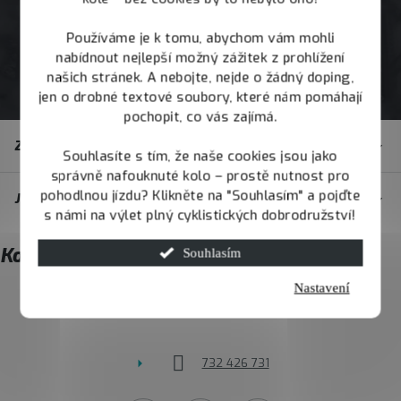
Používáme je k tomu, abychom vám mohli
nabídnout nejlepší možný zážitek z prohlížení
našich stránek. A nebojte, nejde o žádný doping,
jen o drobné textové soubory, které nám pomáhají
pochopit, co vás zajímá.
Z
Zákaznický servis
á
Souhlasíte s tím, že naše cookies jsou jako
správně nafouknuté kolo – prostě nutnost pro
p
pohodlnou jízdu? Klikněte na "Souhlasím" a pojďte
JOY.BIKE
a
s námi na výlet plný cyklistických dobrodružství!
t
Kontakt
Souhlasím
í
Nastavení
info
@
joybike.cz
732 426 731