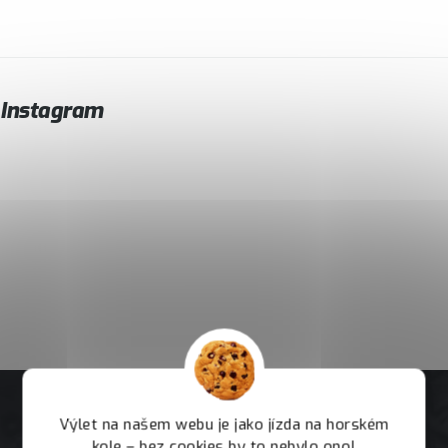
Instagram
Výlet na našem webu je jako jízda na horském
kole – bez cookies by to nebylo ono!