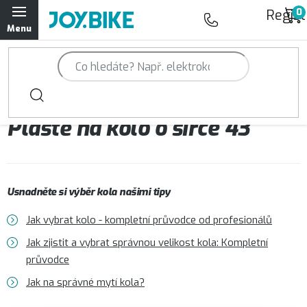
Přejít
Regist
na
obsah
Trailová kola Qayron
Horská kola Qayron
Pláště na kolo o šířce 43
Dámská horská kola Qayron
Předváděcí kola Qayron
Usnadněte si výběr kola našimi tipy
Rámy Qayron
Jak vybrat kolo - kompletní průvodce od profesionálů
Doplňky a oblečení Qayron
Jak zjistit a vybrat správnou velikost kola: Kompletní
průvodce
Kontakt
Servisní a výdejní místa
Magazín JOY.BIKE
Jak na správné mytí kola?
Moje objednávka