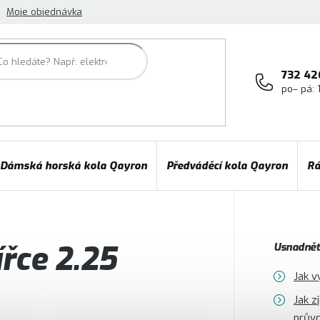
Moje objednávka
732 42
po– pá: 
Dámská horská kola Qayron
Předváděcí kola Qayron
Rá
ířce 2.25
Usnadněte
Jak v
Jak z
prův