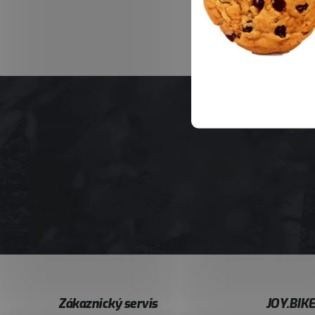
Z
Zákaznický servis
JOY.BIK