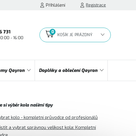
Přihlášení
Registrace
6 731
10:00 - 16:00
NÁKUPNÍ
KOŠÍK
my Qayron
Doplňky a oblečení Qayron
 si výběr kola našimi tipy
ybrat kolo - kompletní průvodce od profesionálů
jistit a vybrat správnou velikost kola: Kompletní
odce