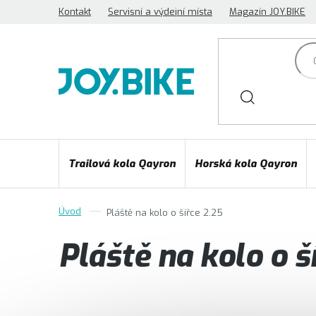
Přejít
Kontakt
Servisní a výdejní místa
Magazín JOY.BIKE
na
obsah
Trailová kola Qayron
Horská kola Qayron
Pláště na kolo o šířce 2.25
Pláště na kolo o š