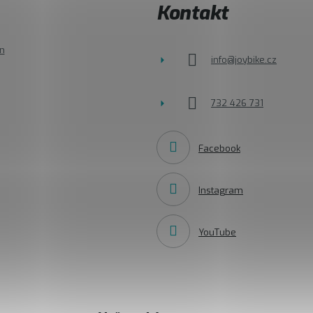
Kontakt
n
info
@
joybike.cz
732 426 731
Facebook
Instagram
YouTube