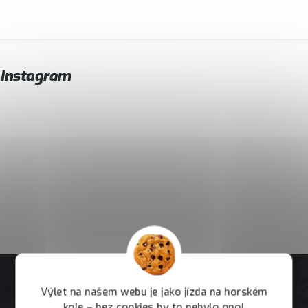
Instagram
Výlet na našem webu je jako jízda na horském
kole – bez cookies by to nebylo ono!