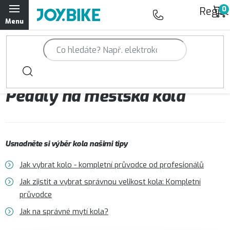
Přejít
Regist
na
obsah
Trailová kola Qayron
Horská kola Qayron
Pedály na městská kola
Dámská horská kola Qayron
Předváděcí kola Qayron
Usnadněte si výběr kola našimi tipy
Rámy Qayron
Jak vybrat kolo - kompletní průvodce od profesionálů
Doplňky a oblečení Qayron
Jak zjistit a vybrat správnou velikost kola: Kompletní
průvodce
Kontakt
Servisní a výdejní místa
Magazín JOY.BIKE
Jak na správné mytí kola?
Moje objednávka