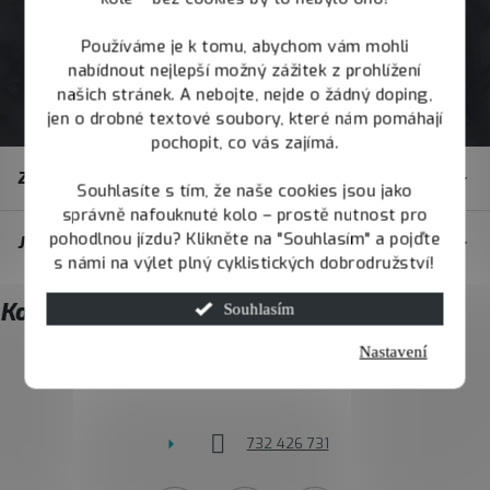
Používáme je k tomu, abychom vám mohli
nabídnout nejlepší možný zážitek z prohlížení
našich stránek. A nebojte, nejde o žádný doping,
jen o drobné textové soubory, které nám pomáhají
pochopit, co vás zajímá.
Z
Zákaznický servis
á
Souhlasíte s tím, že naše cookies jsou jako
správně nafouknuté kolo – prostě nutnost pro
p
pohodlnou jízdu? Klikněte na "Souhlasím" a pojďte
JOY.BIKE
a
s námi na výlet plný cyklistických dobrodružství!
t
Kontakt
Souhlasím
í
Nastavení
info
@
joybike.cz
732 426 731