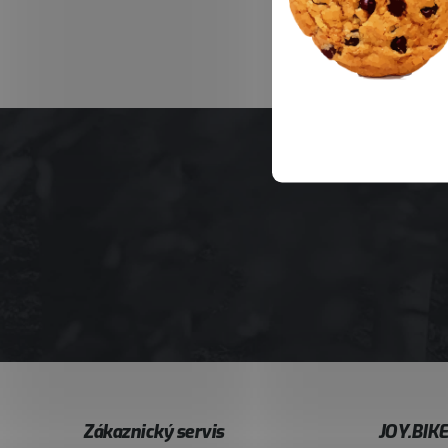
Z
Zákaznický servis
JOY.BIK