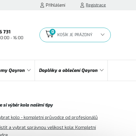
Přihlášení
Registrace
6 731
10:00 - 16:00
NÁKUPNÍ
KOŠÍK
my Qayron
Doplňky a oblečení Qayron
 si výběr kola našimi tipy
ybrat kolo - kompletní průvodce od profesionálů
jistit a vybrat správnou velikost kola: Kompletní
odce