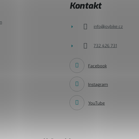
Kontakt
n
info
@
joybike.cz
732 426 731
Facebook
Instagram
YouTube