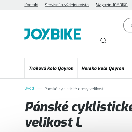
Přejít
Kontakt
Servisní a výdejní místa
Magazín JOY.BIKE
na
obsah
Trailová kola Qayron
Horská kola Qayron
Pánské cyklistické dresy velikost L
Pánské cyklistick
velikost L