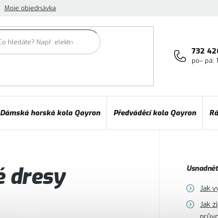
Moje objednávka
732 42
po– pá: 
Dámská horská kola Qayron
Předváděcí kola Qayron
Rá
é dresy
Usnadněte
Jak v
Jak z
prův