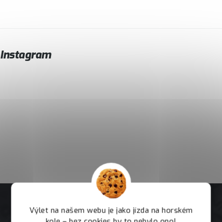
Instagram
Výlet na našem webu je jako jízda na horském
kole – bez cookies by to nebylo ono!