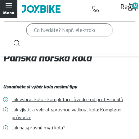
Přejít
Regist
na
obsah
Trailová kola Qayron
Horská kola Qayron
Pánská horská kola
Dámská horská kola Qayron
Předváděcí kola Qayron
Usnadněte si výběr kola našimi tipy
Rámy Qayron
Jak vybrat kolo - kompletní průvodce od profesionálů
Doplňky a oblečení Qayron
Jak zjistit a vybrat správnou velikost kola: Kompletní
průvodce
Kontakt
Servisní a výdejní místa
Magazín JOY.BIKE
Jak na správné mytí kola?
Moje objednávka