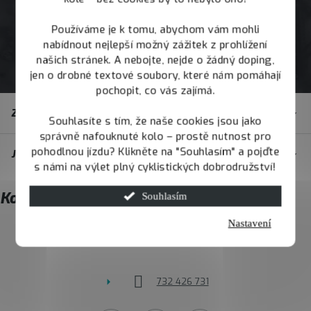
Používáme je k tomu, abychom vám mohli
nabídnout nejlepší možný zážitek z prohlížení
našich stránek. A nebojte, nejde o žádný doping,
jen o drobné textové soubory, které nám pomáhají
pochopit, co vás zajímá.
Z
Zákaznický servis
á
Souhlasíte s tím, že naše cookies jsou jako
správně nafouknuté kolo – prostě nutnost pro
p
pohodlnou jízdu? Klikněte na "Souhlasím" a pojďte
JOY.BIKE
a
s námi na výlet plný cyklistických dobrodružství!
t
Kontakt
Souhlasím
í
Nastavení
info
@
joybike.cz
732 426 731