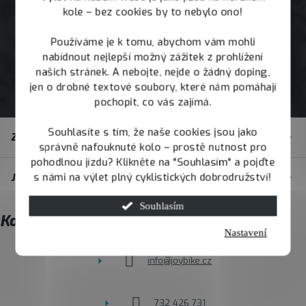
kole – bez cookies by to nebylo ono!
Používáme je k tomu, abychom vám mohli
nabídnout nejlepší možný zážitek z prohlížení
našich stránek. A nebojte, nejde o žádný doping,
jen o drobné textové soubory, které nám pomáhají
pochopit, co vás zajímá.
Z
Souhlasíte s tím, že naše cookies jsou jako
Zákaznický servis
á
správně nafouknuté kolo – prostě nutnost pro
pohodlnou jízdu? Klikněte na "Souhlasím" a pojďte
p
s námi na výlet plný cyklistických dobrodružství!
JOY.BIKE
a
t
Souhlasím
Kontakt
í
Nastavení
info
@
joybike.cz
732 426 731