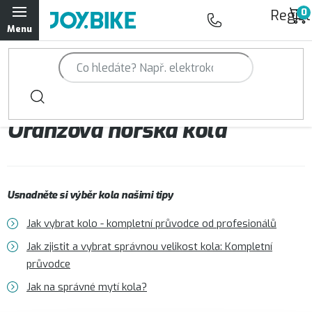
Přejít
Regist
na
obsah
Trailová kola Qayron
Horská kola Qayron
Oranžová horská kola
Dámská horská kola Qayron
Předváděcí kola Qayron
Usnadněte si výběr kola našimi tipy
Rámy Qayron
Jak vybrat kolo - kompletní průvodce od profesionálů
Doplňky a oblečení Qayron
Jak zjistit a vybrat správnou velikost kola: Kompletní
průvodce
Kontakt
Servisní a výdejní místa
Magazín JOY.BIKE
Jak na správné mytí kola?
Moje objednávka