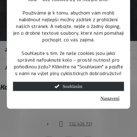
Používáme je k tomu, abychom vám mohli
nabídnout nejlepší možný zážitek z prohlížení
našich stránek. A nebojte, nejde o žádný doping,
jen o drobné textové soubory, které nám pomáhají
pochopit, co vás zajímá.
Z
Zákaznický servis
á
Souhlasíte s tím, že naše cookies jsou jako
správně nafouknuté kolo – prostě nutnost pro
p
pohodlnou jízdu? Klikněte na "Souhlasím" a pojďte
JOY.BIKE
a
s námi na výlet plný cyklistických dobrodružství!
t
Kontakt
Souhlasím
í
Nastavení
info
@
joybike.cz
732 426 731