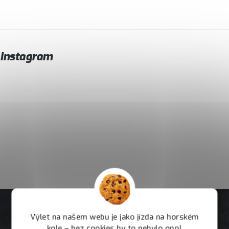
Instagram
Výlet na našem webu je jako jízda na horském
kole – bez cookies by to nebylo ono!