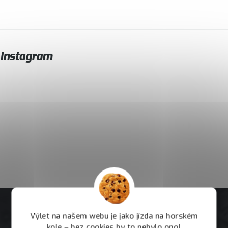
Instagram
Výlet na našem webu je jako jízda na horském
kole – bez cookies by to nebylo ono!