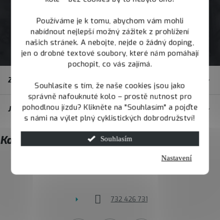
Používáme je k tomu, abychom vám mohli
nabídnout nejlepší možný zážitek z prohlížení
našich stránek. A nebojte, nejde o žádný doping,
jen o drobné textové soubory, které nám pomáhají
pochopit, co vás zajímá.
Z
Zákaznický servis
á
Souhlasíte s tím, že naše cookies jsou jako
správně nafouknuté kolo – prostě nutnost pro
p
pohodlnou jízdu? Klikněte na "Souhlasím" a pojďte
JOY.BIKE
a
s námi na výlet plný cyklistických dobrodružství!
t
Kontakt
Souhlasím
í
Nastavení
info
@
joybike.cz
732 426 731