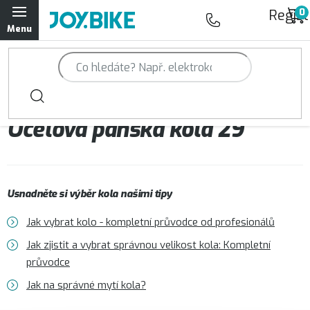
Přejít
Regist
na
obsah
Trailová kola Qayron
Horská kola Qayron
Ocelová pánská kola 29“
Dámská horská kola Qayron
Předváděcí kola Qayron
Usnadněte si výběr kola našimi tipy
Rámy Qayron
Jak vybrat kolo - kompletní průvodce od profesionálů
Doplňky a oblečení Qayron
Jak zjistit a vybrat správnou velikost kola: Kompletní
průvodce
Kontakt
Servisní a výdejní místa
Magazín JOY.BIKE
Jak na správné mytí kola?
Moje objednávka