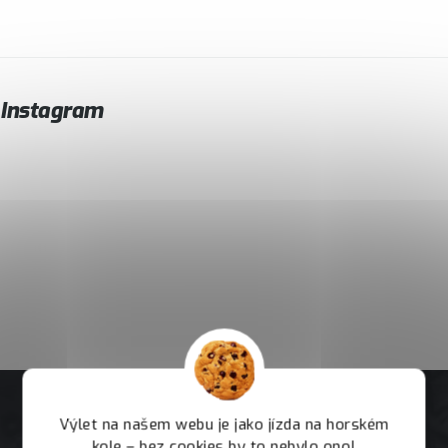
Instagram
Výlet na našem webu je jako jízda na horském
kole – bez cookies by to nebylo ono!