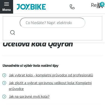
Přejít
Regist
na
obsah
Trailová kola Qayron
Horská kola Qayron
Ocelová kola Qayron
Dámská horská kola Qayron
Předváděcí kola Qayron
Usnadněte si výběr kola našimi tipy
Rámy Qayron
Jak vybrat kolo - kompletní průvodce od profesionálů
Doplňky a oblečení Qayron
Jak zjistit a vybrat správnou velikost kola: Kompletní
průvodce
Kontakt
Servisní a výdejní místa
Magazín JOY.BIKE
Jak na správné mytí kola?
Moje objednávka