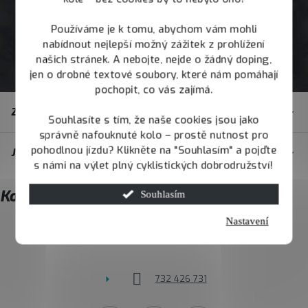
Používáme je k tomu, abychom vám mohli
nabídnout nejlepší možný zážitek z prohlížení
našich stránek. A nebojte, nejde o žádný doping,
jen o drobné textové soubory, které nám pomáhají
pochopit, co vás zajímá.
Z
Zákaznický servis
á
Souhlasíte s tím, že naše cookies jsou jako
správně nafouknuté kolo – prostě nutnost pro
p
pohodlnou jízdu? Klikněte na "Souhlasím" a pojďte
JOY.BIKE
a
s námi na výlet plný cyklistických dobrodružství!
t
Kontakt
Souhlasím
í
Nastavení
info
@
joybike.cz
732 426 731