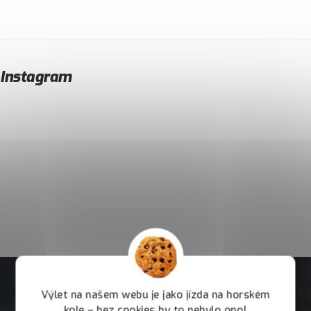
Instagram
Výlet na našem webu je jako jízda na horském
kole – bez cookies by to nebylo ono!