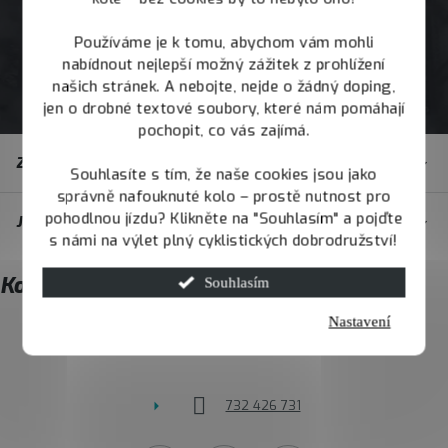
Používáme je k tomu, abychom vám mohli
nabídnout nejlepší možný zážitek z prohlížení
našich stránek. A nebojte, nejde o žádný doping,
jen o drobné textové soubory, které nám pomáhají
pochopit, co vás zajímá.
Z
Zákaznický servis
á
Souhlasíte s tím, že naše cookies jsou jako
správně nafouknuté kolo – prostě nutnost pro
p
pohodlnou jízdu? Klikněte na "Souhlasím" a pojďte
JOY.BIKE
a
s námi na výlet plný cyklistických dobrodružství!
t
Kontakt
Souhlasím
í
Nastavení
info
@
joybike.cz
732 426 731