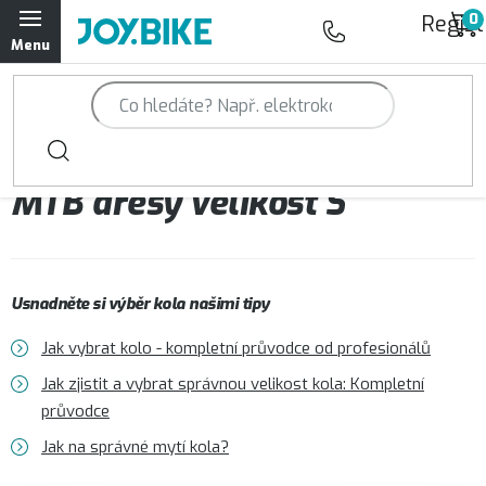
Přejít
Regist
na
obsah
Trailová kola Qayron
Horská kola Qayron
MTB dresy velikost S
Dámská horská kola Qayron
Předváděcí kola Qayron
Usnadněte si výběr kola našimi tipy
Rámy Qayron
Jak vybrat kolo - kompletní průvodce od profesionálů
Doplňky a oblečení Qayron
Jak zjistit a vybrat správnou velikost kola: Kompletní
průvodce
Kontakt
Servisní a výdejní místa
Magazín JOY.BIKE
Jak na správné mytí kola?
Moje objednávka