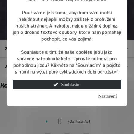
Používáme je k tomu, abychom vám mohli
nabídnout nejlepší možný zážitek z prohlížení
našich stránek. A nebojte, nejde o žádný doping,
jen o drobné textové soubory, které nám pomáhají
pochopit, co vás zajímá.
Z
Zákaznický servis
á
Souhlasíte s tím, že naše cookies jsou jako
správně nafouknuté kolo – prostě nutnost pro
p
pohodlnou jízdu? Klikněte na "Souhlasím" a pojďte
JOY.BIKE
a
s námi na výlet plný cyklistických dobrodružství!
t
Kontakt
Souhlasím
í
Nastavení
info
@
joybike.cz
732 426 731