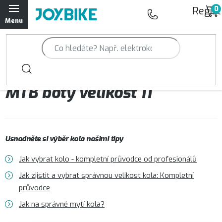
Přejít
Regist
na
obsah
Trailová kola Qayron
Horská kola Qayron
MTB boty velikost 11
Dámská horská kola Qayron
Předváděcí kola Qayron
Usnadněte si výběr kola našimi tipy
Rámy Qayron
Jak vybrat kolo - kompletní průvodce od profesionálů
Doplňky a oblečení Qayron
Jak zjistit a vybrat správnou velikost kola: Kompletní
průvodce
Kontakt
Servisní a výdejní místa
Magazín JOY.BIKE
Jak na správné mytí kola?
Moje objednávka