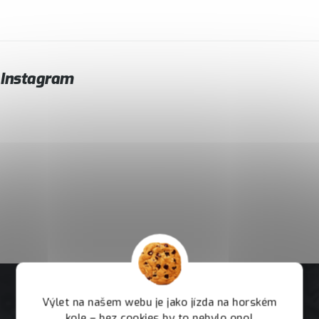
Instagram
Výlet na našem webu je jako jízda na horském
kole – bez cookies by to nebylo ono!